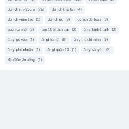
du lịch singapore
(76)
du lịch thái lan
(4)
du lịch vũng tàu
(1)
du lịch úc
(8)
du lịch đài loan
(3)
quán cà phê
(2)
top 10 khách sạn
(2)
ăn gì bình thạnh
(2)
ăn gì gò vấp
(1)
ăn gì hà nội
(8)
ăn gì hồ chí minh
(9)
ăn gì phú nhuận
(1)
ăn gì quận 10
(1)
ăn gì sài gòn
(2)
địa điểm ăn uống
(1)