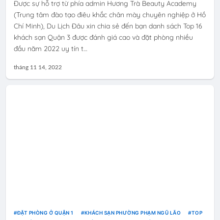
Được sự hỗ trợ từ phía admin Hương Trà Beauty Academy
(Trung tâm đào tạo điêu khắc chân mày chuyên nghiệp ở Hồ
Chí Minh), Du Lịch Đâu xin chia sẻ đến bạn danh sách Top 16
khách sạn Quận 3 được đánh giá cao và đặt phòng nhiều
đầu năm 2022 uy tín t…
tháng 11 14, 2022
ĐẶT PHÒNG Ở QUẬN 1
KHÁCH SẠN PHƯỜNG PHẠM NGŨ LÃO
TOP