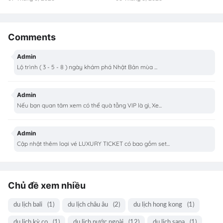
Comments
Admin
Lộ trình ( 3 - 5 - 8 ) ngày khám phá Nhật Bản mùa ...
Admin
Nếu bạn quan tâm xem có thể quà tằng VIP là gì, Xe...
Admin
Cập nhật thêm loại vé LUXURY TICKET có bao gồm set...
Chủ đề xem nhiều
du lịch bali
(1)
du lịch châu âu
(2)
du lịch hong kong
(1)
du lịch kỳ co
(1)
du lịch nước ngoài
(12)
du lịch sapa
(1)