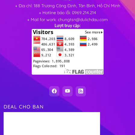
+ Địa chỉ: 188 Trương Công Định, Tân Bình, Hồ Chí Minh
+ Hotline báo lỗi: 0969.214.214
+ Mail for work: chungtsn@dulichdau.com
Lượt truy cập:
DEAL CHO BẠN