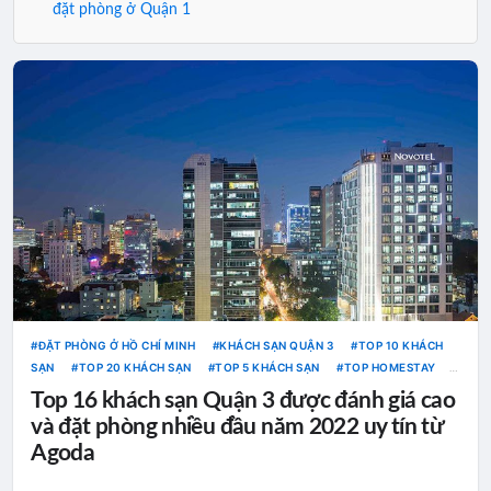
đặt phòng ở Quận 1
ĐẶT PHÒNG Ở HỒ CHÍ MINH
KHÁCH SẠN QUẬN 3
TOP 10 KHÁCH
SẠN
TOP 20 KHÁCH SẠN
TOP 5 KHÁCH SẠN
TOP HOMESTAY
TOP KHÁCH SẠN
TOP RESORT
Top 16 khách sạn Quận 3 được đánh giá cao
và đặt phòng nhiều đầu năm 2022 uy tín từ
Agoda