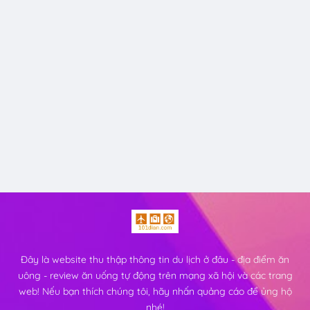
Đây là website thu thập thông tin du lịch ở đâu - địa điểm ăn
uông - review ăn uống tự động trên mạng xã hội và các trang
web! Nếu bạn thích chúng tôi, hãy nhấn quảng cáo để ủng hộ
nhé!