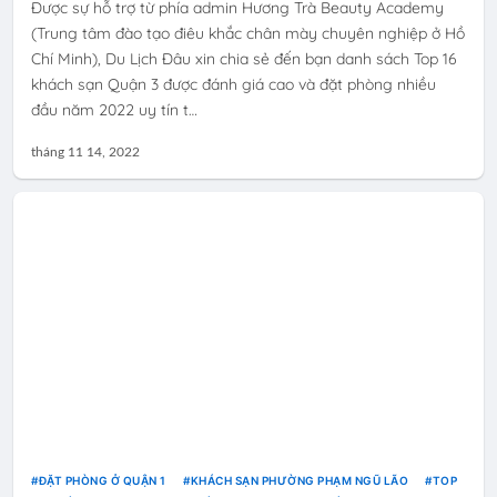
Được sự hỗ trợ từ phía admin Hương Trà Beauty Academy
(Trung tâm đào tạo điêu khắc chân mày chuyên nghiệp ở Hồ
Chí Minh), Du Lịch Đâu xin chia sẻ đến bạn danh sách Top 16
khách sạn Quận 3 được đánh giá cao và đặt phòng nhiều
đầu năm 2022 uy tín t…
tháng 11 14, 2022
ĐẶT PHÒNG Ở QUẬN 1
KHÁCH SẠN PHƯỜNG PHẠM NGŨ LÃO
TOP