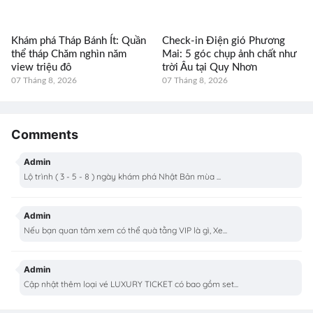
Khám phá Tháp Bánh Ít: Quần
Check-in Điện gió Phương
thể tháp Chăm nghìn năm
Mai: 5 góc chụp ảnh chất như
view triệu đô
trời Âu tại Quy Nhơn
07 Tháng 8, 2026
07 Tháng 8, 2026
Comments
Admin
Lộ trình ( 3 - 5 - 8 ) ngày khám phá Nhật Bản mùa ...
Admin
Nếu bạn quan tâm xem có thể quà tằng VIP là gì, Xe...
Admin
Cập nhật thêm loại vé LUXURY TICKET có bao gồm set...