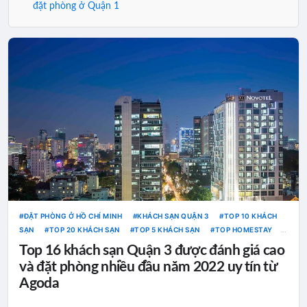
đặt phòng ở Quận 1
ĐẶT PHÒNG Ở HỒ CHÍ MINH
KHÁCH SẠN QUẬN 3
TOP 10 KHÁCH
SẠN
TOP 20 KHÁCH SẠN
TOP 5 KHÁCH SẠN
TOP HOMESTAY
TOP KHÁCH SẠN
TOP RESORT
Top 16 khách sạn Quận 3 được đánh giá cao
và đặt phòng nhiều đầu năm 2022 uy tín từ
Agoda