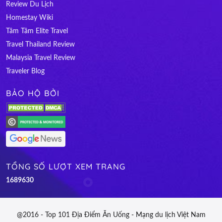
Review Du Lịch
Homestay Wiki
Tâm Tâm Elite Travel
Travel Thailand Review
Malaysia Travel Review
Traveler Blog
BẢO HỘ BỞI
TỔNG SỐ LƯỢT XEM TRANG
1
6
8
9
6
3
0
@2016 - Top 101 Địa Điểm Ăn Uống - Mạng du lịch Việt Nam