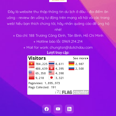
Đây là website thu thập thông tin du lịch ở đâu - địa điểm ăn
uông - review ăn uống tự động trên mạng xã hội và các trang
web! Nếu bạn thích chúng tôi, hãy nhấn quảng cáo để ủng hộ
nhé!
+ Địa chỉ: 188 Trương Công Định, Tân Bình, Hồ Chí Minh
+ Hotline báo lỗi: 0969.214.214
+ Mail for work: chungtsn@dulichdau.com
Lượt truy cập: