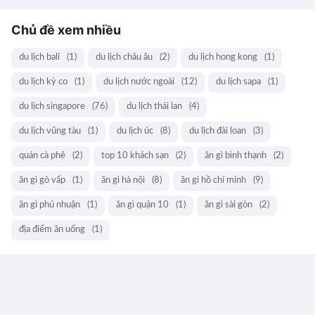
Chủ đề xem nhiều
du lịch bali
(1)
du lịch châu âu
(2)
du lịch hong kong
(1)
du lịch kỳ co
(1)
du lịch nước ngoài
(12)
du lịch sapa
(1)
du lịch singapore
(76)
du lịch thái lan
(4)
du lịch vũng tàu
(1)
du lịch úc
(8)
du lịch đài loan
(3)
quán cà phê
(2)
top 10 khách sạn
(2)
ăn gì bình thạnh
(2)
ăn gì gò vấp
(1)
ăn gì hà nội
(8)
ăn gì hồ chí minh
(9)
ăn gì phú nhuận
(1)
ăn gì quận 10
(1)
ăn gì sài gòn
(2)
địa điểm ăn uống
(1)