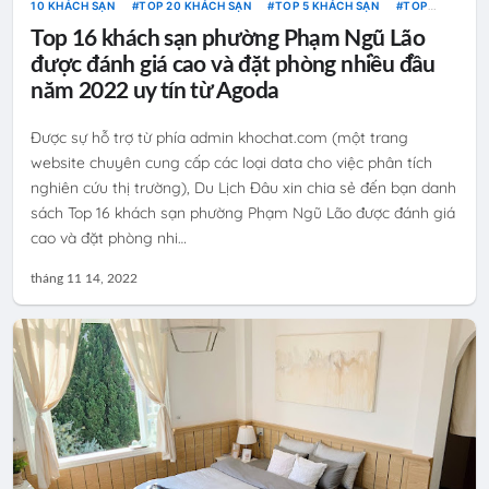
10 KHÁCH SẠN
TOP 20 KHÁCH SẠN
TOP 5 KHÁCH SẠN
TOP
HOMESTAY
TOP KHÁCH SẠN
TOP RESORT
Top 16 khách sạn phường Phạm Ngũ Lão
được đánh giá cao và đặt phòng nhiều đầu
năm 2022 uy tín từ Agoda
Được sự hỗ trợ từ phía admin khochat.com (một trang
website chuyên cung cấp các loại data cho việc phân tích
nghiên cứu thị trường), Du Lịch Đâu xin chia sẻ đến bạn danh
sách Top 16 khách sạn phường Phạm Ngũ Lão được đánh giá
cao và đặt phòng nhi…
tháng 11 14, 2022