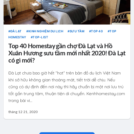
ĐÀ LẠT
KINH NGHIỆM DU LỊCH
SƯU TẦM
TOP 40
TOP
HOMESTAY
TOP-LIST
Top 40 Homestay gần chợ Đà Lạt và Hồ
Xuân Hương sưu tầm mới nhất 2020! Đà Lạt
có gì mới?
Đà Lạt chưa bao giờ hết “hot” trên bản đồ du lịch Việt Nam
khi sở hữu không gian thoáng mát, tiết trời dễ chịu. Nếu
cũng có dự định đến nơi này thì hãy chuẩn bị một nơi lưu trú
tốt gần trung tâm, thuận tiện di chuyển. Kenhhomestay.com
trong bài vi…
tháng 12 21, 2020