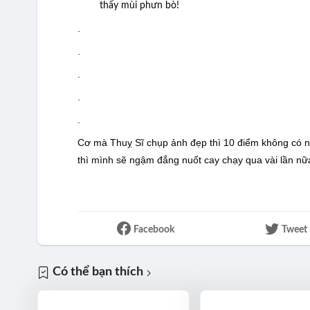
thấy mùi phưn bò!
.
.
.
.
.
Cơ mà Thuỵ Sĩ chụp ảnh đẹp thì 10 điểm không có như
thì mình sẽ ngậm đắng nuốt cay chạy qua vài lần nữ
Facebook
Tweet
Có thể bạn thích