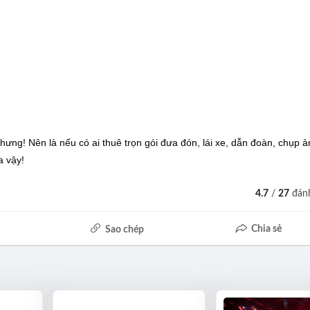
ng! Nên là nếu có ai thuê trọn gói đưa đón, lái xe, dẫn đoàn, chụp ản
a vậy!
4.7
/
27
đánh
Chia sẻ
Sao chép