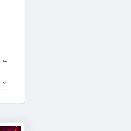
h...
 giá