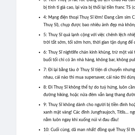
3: Tiền Thuỵ Sĩ rắc rối! Đang du lịch Châu Âu cầm
bị tính tỉ giá cao, lại vừa bị thối lại tiền franc 
4: Mạng điện thoại Thuỵ Sĩ lởm! Đang cầm sim C
Thuỵ Sĩ), chụp được bao nhiêu ảnh đẹp mà không 
5: Thuỵ Sĩ quá lạnh cộng với việc chênh lệch n
trời tắt sớm, tối sớm hơn, thời gian tận dụng để đ
6: Thuỵ Sĩ nightlife chán kinh khủng, trừ một vài
buổi tối chỉ có ăn nhà hàng, không bar, không p
7: Đi lại bằng tàu ở Thuỵ Sĩ tiện di chuyển nhưng 
nhau, cái nào thì mua supersaver, cái nào thì dùn
8: Đi Thuỵ Sĩ không thể tự do tuỳ hứng, luôn cần
đường hiking, hoặc nửa đêm vẫn lang thang đườ
9: Thuỵ Sĩ không dành cho người bị tiền đình ho
xanh mật vàng! Các đỉnh Jungfraujoch, Titlis… ngư
nằm luôn ngay khi xuống núi vì đau đầu!
10: Cuối cùng, dã man nhất! đồng quê Thuỵ Sĩ th