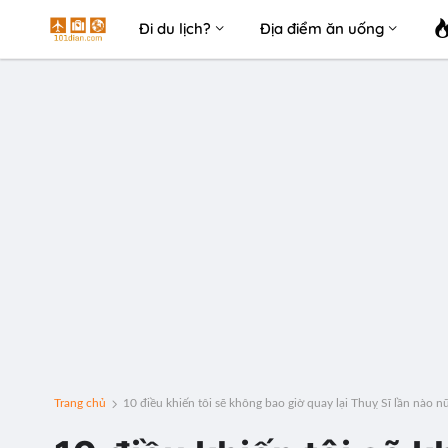
Đi du lịch?
Địa điểm ăn uống
Trang chủ
10 điều khiến tôi sẽ không bao giờ quay lại Thuỵ Sĩ lần nào n