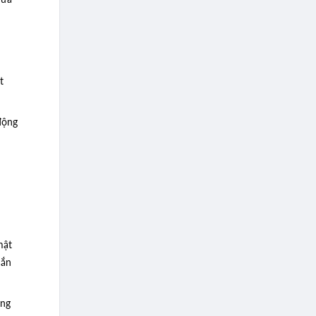
vừa
t
 động
mật
hắn
ũng