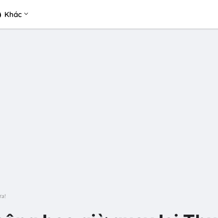
Khác
ữa!