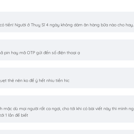
g có tiền! Người ở Thuỵ Sĩ 4 ngày không dám ăn hàng bữa nào cho hay
 mã pin hay mã OTP gửi đến số điện thoại ạ
ẹt thẻ nên ko để ý hết nhiu tiền hic
 mặc dù mọi người rất ca ngợi, cho tới khi có bài viết này thì mình n
i 1 lần để biết