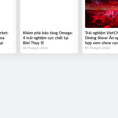
rket:
Khám phá bảo tàng Omega:
Trải nghiệm VietC
hoa
4 trải nghiệm cực chất tại
Dining Show: Ăn n
ại
Biel Thụy Sĩ
hợp xem show cực
06 Tháng 8, 2026
05 Tháng 8, 2026