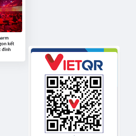
harm
gon kết
 đỉnh