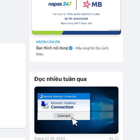
MUỐN CẢM ƠN
Bạn thích nội dung
- Hãy ủng hộ Du Lịch
Đâu.
Đọc nhiều tuần qua
tháng 11 30, 2023
41