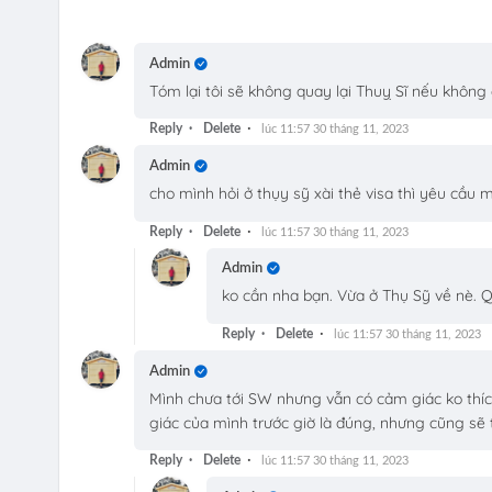
Admin
Tóm lại tôi sẽ không quay lại Thuỵ Sĩ nếu khôn
Reply
Delete
lúc 11:57 30 tháng 11, 2023
Admin
cho mình hỏi ở thụy sỹ xài thẻ visa thì yêu cầu
Reply
Delete
lúc 11:57 30 tháng 11, 2023
Admin
ko cần nha bạn. Vừa ở Thụ Sỹ về nè. Qu
Reply
Delete
lúc 11:57 30 tháng 11, 2023
Admin
Mình chưa tới SW nhưng vẫn có cảm giác ko thích
giác của mình trước giờ là đúng, nhưng cũng sẽ tớ
Reply
Delete
lúc 11:57 30 tháng 11, 2023