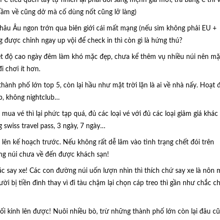
 € tiêu quen tay tự nhiên lại phải đổi sang mệnh giá mới, trả bằng € thì 
TS (cầm về cũng dở mà cố dùng nốt cũng lỡ làng)
hâu Âu ngon trớn qua biên giới cái mất mạng (nếu sim không phải EU +
được chỉnh ngay up vội để check in thì còn gì là hứng thú?
hiệt độ cao ngày đêm làm khó mặc đẹp, chưa kể thêm vụ nhiều núi nên mặ
i chơi ít hơn.
 thành phố lớn top 5, còn lại hầu như mặt trời lặn là ai về nhà nấy. Hoạt
ub, không nightclub…
mua vé thì lại phức tạp quá, đủ các loại vé với đủ các loại giảm giá khác
g swiss travel pass, 3 ngày, 7 ngày…
 lên kế hoạch trước. Nếu không rất dễ lâm vào tình trạng chết đói trên
ng núi chưa về đến được khách sạn!
ặc say xe! Các con đường núi uốn lượn nhìn thì thích chứ say xe là nôn 
ời bị tiền đình thay vì đi tàu chậm lại chọn cáp treo thì gần như chắc c
ối kinh lên được! Nuôi nhiều bò, trừ những thành phố lớn còn lại đâu c