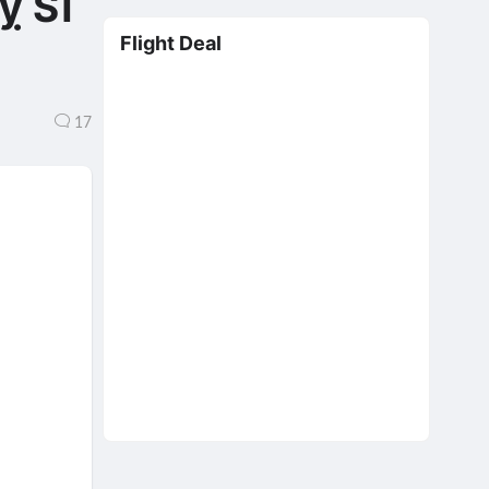
ỵ Sĩ
Flight Deal
17