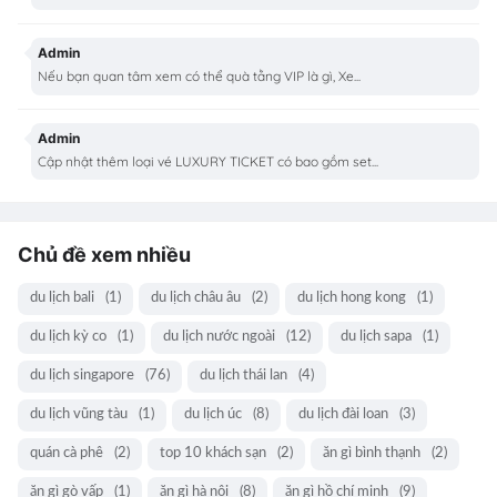
Admin
Nếu bạn quan tâm xem có thể quà tằng VIP là gì, Xe...
Admin
Cập nhật thêm loại vé LUXURY TICKET có bao gồm set...
Chủ đề xem nhiều
du lịch bali
(1)
du lịch châu âu
(2)
du lịch hong kong
(1)
du lịch kỳ co
(1)
du lịch nước ngoài
(12)
du lịch sapa
(1)
du lịch singapore
(76)
du lịch thái lan
(4)
du lịch vũng tàu
(1)
du lịch úc
(8)
du lịch đài loan
(3)
quán cà phê
(2)
top 10 khách sạn
(2)
ăn gì bình thạnh
(2)
ăn gì gò vấp
(1)
ăn gì hà nội
(8)
ăn gì hồ chí minh
(9)