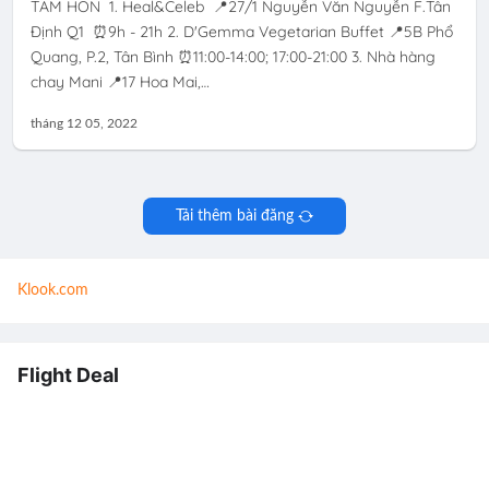
TÂM HỒN 1. Heal&Celeb 📍27/1 Nguyễn Văn Nguyễn F.Tân
Định Q1 ⏰9h - 21h 2. D'Gemma Vegetarian Buffet 📍5B Phổ
Quang, P.2, Tân Bình ⏰11:00-14:00; 17:00-21:00 3. Nhà hàng
chay Mani 📍17 Hoa Mai,…
tháng 12 05, 2022
Tải thêm bài đăng
Klook.com
Flight Deal