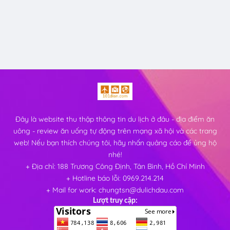
Đây là website thu thập thông tin du lịch ở đâu - địa điểm ăn
uông - review ăn uống tự động trên mạng xã hội và các trang
web! Nếu bạn thích chúng tôi, hãy nhấn quảng cáo để ủng hộ
nhé!
+ Địa chỉ: 188 Trương Công Định, Tân Bình, Hồ Chí Minh
+ Hotline báo lỗi: 0969.214.214
+ Mail for work: chungtsn@dulichdau.com
Lượt truy cập: