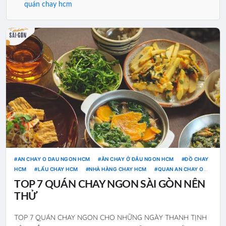
quán chay hcm
AN CHAY O DAU NGON HCM
ĂN CHAY Ở ĐÂU NGON HCM
ĐỒ CHAY
HCM
LẨU CHAY HCM
NHÀ HÀNG CHAY HCM
QUAN AN CHAY O
TP HCM
QUÁN ĂN CHAY NGON HCM
QUÁN ĂN CHAY Ở HCM
TOP 7 QUÁN CHAY NGON SÀI GÒN NÊN
QUÁN CHAY HCM
THỬ
TOP 7 QUÁN CHAY NGON CHO NHỮNG NGÀY THANH TỊNH