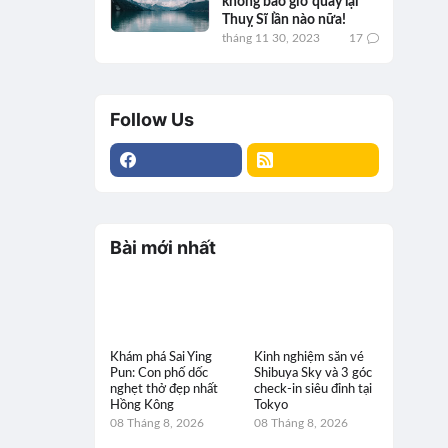
không bao giờ quay lại
Thuỵ Sĩ lần nào nữa!
tháng 11 30, 2023
17
Follow Us
Bài mới nhất
Khám phá Sai Ying
Kinh nghiệm săn vé
Pun: Con phố dốc
Shibuya Sky và 3 góc
nghẹt thở đẹp nhất
check-in siêu đỉnh tại
Hồng Kông
Tokyo
08 Tháng 8, 2026
08 Tháng 8, 2026