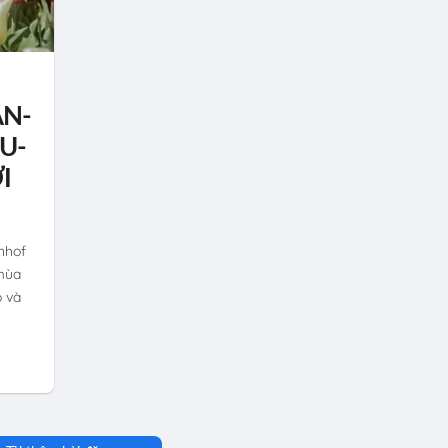
AN-
U-
I
nhof
 mùa
o và