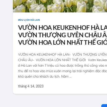
DU LỊCH HÀ LAN
VƯỜN HOA KEUKENHOF HÀ L
VƯỜN THƯỢNG UYÊN CHÂU Â
VƯỜN HOA LỚN NHẤT THẾ GIỚ
VƯỜN HOA KEUKENHOF HÀ LAN- VƯỜN THƯỢNG UYÊN
CHÂU ÂU- VƯỜN HOA LỚN NHẤT THẾ GIỚI Vườn Keuke
ở Hà Lan với hơn 7 triệu củ hoa được trồng thủ công vào
thu để ra hoa vào mùa xuân mang lại trải nghiệm độc đá
khó quên cho khách du lịch. Năm …
tháng 4 14, 2023