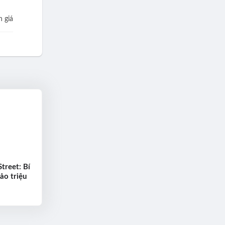
 giá
treet: Bí
ảo triệu