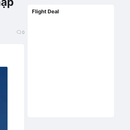
hập
Flight Deal
0