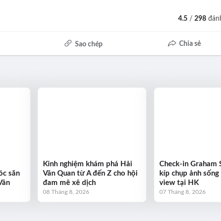
4.5
/
298
đánh
Chia sẻ
Sao chép
Kinh nghiệm khám phá Hải
Check-in Graham S
óc săn
Vân Quan từ A đến Z cho hội
kíp chụp ảnh sống 
Vân
đam mê xê dịch
view tại HK
08 Tháng 8, 2026
07 Tháng 8, 2026