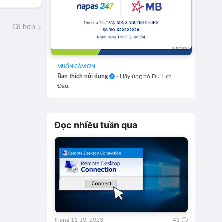
Cũ hơn
MUỐN CẢM ƠN
Bạn thích nội dung
- Hãy ủng hộ Du Lịch
Đâu.
Đọc nhiều tuần qua
tháng 11 30, 2023
41