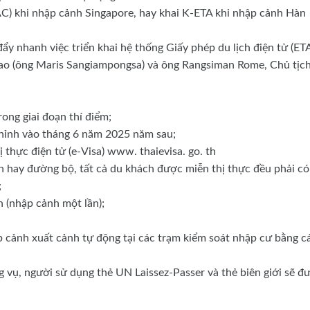
AC) khi nhập cảnh Singapore, hay khai K-ETA khi nhập cảnh Hàn
ẩy nhanh việc triển khai hệ thống Giấy phép du lịch điện tử (ETA
iao (ông Maris Sangiampongsa) và ông Rangsiman Rome, Chủ tịc
ong giai đoạn thí điểm;
 chỉnh vào tháng 6 năm 2025 năm sau;
 thực điện tử (e-Visa) www. thaievisa. go. th
hay đường bộ, tất cả du khách được miễn thị thực đều phải có
;
n (nhập cảnh một lần);
 cảnh xuất cảnh tự động tại các trạm kiểm soát nhập cư bằng c
g vụ, người sử dụng thẻ UN Laissez-Passer và thẻ biên giới sẽ đ