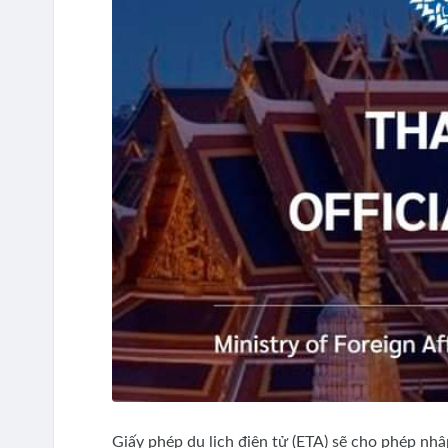
Giấy phép du lịch điện tử (ETA) sẽ cho phép nhậ