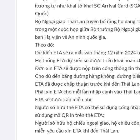
(tương tự như khai tờ khai SG Arrival Card (SG
Quốc)
Bộ Ngoại giao Thái Lan tuyên bố rằng họ đang "đ
trong một cuộc họp giữa Bộ trưởng Bộ Ngoại g
ban Hạ viện về An ninh quốc gia.
Theo đó:
Dự kiến ​​ETA sẽ ra mắt vào tháng 12 năm 2024 tr
Hệ thống ETA dự kiến ​​sẽ được triển khai hoàn
Đơn xin ETA sẽ được nộp trên cổng thông tin thị
Cho dù đến bằng đường hàng không, đường biển 
ETA đã được chấp thuận trước khi đến Thái Lan
Phải xin ETA cho mỗi lần nhập cảnh vào Thái La
ETA sẽ được cấp miễn phí;
Người sở hữu thẻ ETA có thể sử dụng cổng nhập
sử dụng mã QR in trên thẻ ETA;
Người sở hữu hộ chiếu ngoại giao, hộ chiếu côn
miễn yêu cầu xin ETA khi đến Thái Lan.