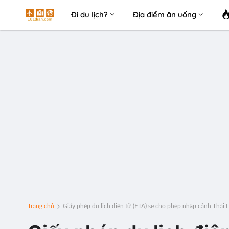
Đi du lịch?
Địa điểm ăn uống
Trang chủ
Giấy phép du lịch điện tử (ETA) sẽ cho phép nhập cảnh Thái 