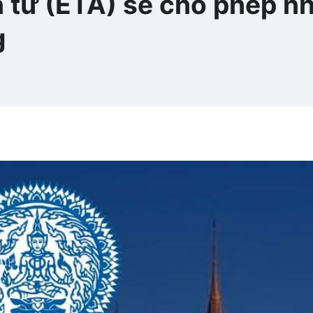
n tử (ETA) sẽ cho phép n
g