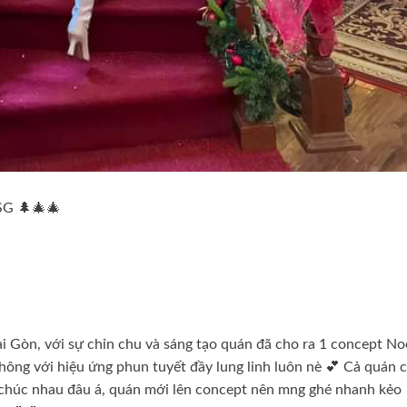
SG 🌲🎄🎄
ài Gòn, với sự chỉn chu và sáng tạo quán đã cho ra 1 concept No
hông với hiệu ứng phun tuyết đầy lung linh luôn nè 💕 Cả quán 
n chúc nhau đâu á, quán mới lên concept nên mng ghé nhanh kẻo