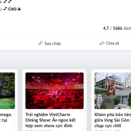
a 💕💕
iu 💕😳📸🎄
4.7
/
5686
đánh
Chia sẻ
Sao chép
Omega:
Trải nghiệm VietCharm
Khám phá bảo tàn
 tại
Dining Show: Ăn ngon kết
giữa lòng Sài Gòn 
hợp xem show cực đỉnh
chụp cực chill