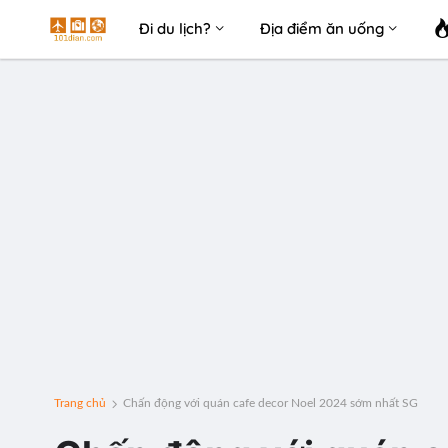
Đi du lịch?
Địa điểm ăn uống
Trang chủ
Chấn động với quán cafe decor Noel 2024 sớm nhất SG