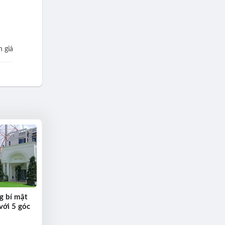
 giá
g bí mật
với 5 góc