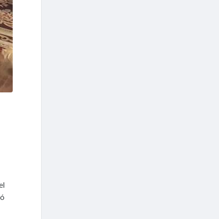
el
có