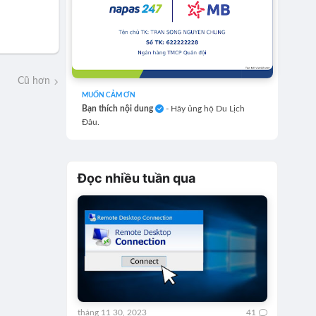
Cũ hơn
MUỐN CẢM ƠN
Bạn thích nội dung
- Hãy ủng hộ Du Lịch
Đâu.
Đọc nhiều tuần qua
tháng 11 30, 2023
41