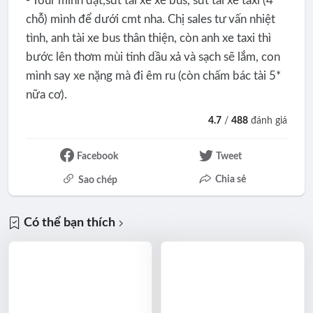
- Tour mình đặt,sdt tài xế xe bus, sdt tài xế taxi (4
chỗ) mình để dưới cmt nha. Chị sales tư vấn nhiệt
tình, anh tài xe bus thân thiện, còn anh xe taxi thì
bước lên thơm mùi tinh dầu xả và sạch sẽ lắm, con
mình say xe nặng mà đi êm ru (còn chấm bác tài 5*
nữa cơ).
4.7
/
488
đánh giá
Facebook
Tweet
Chia sẻ
Sao chép
Có thể bạn thích