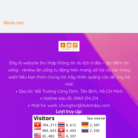
Klook.com
Đây là website thu thập thông tin du lịch ở đâu - địa điểm ăn
uông - review ăn uống tự động trên mạng xã hội và các trang
web! Nếu bạn thích chúng tôi, hãy nhấn quảng cáo để ủng hộ
nhé!
+ Địa chỉ: 188 Trương Công Định, Tân Bình, Hồ Chí Minh
+ Hotline báo lỗi: 0969.214.214
+ Mail for work: chungtsn@dulichdau.com
Lượt truy cập: