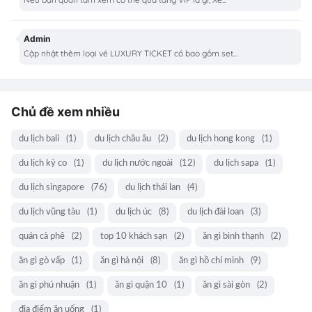
Admin
Cập nhật thêm loại vé LUXURY TICKET có bao gồm set...
Chủ đề xem nhiều
du lịch bali
(1)
du lịch châu âu
(2)
du lịch hong kong
(1)
du lịch kỳ co
(1)
du lịch nước ngoài
(12)
du lịch sapa
(1)
du lịch singapore
(76)
du lịch thái lan
(4)
du lịch vũng tàu
(1)
du lịch úc
(8)
du lịch đài loan
(3)
quán cà phê
(2)
top 10 khách sạn
(2)
ăn gì bình thạnh
(2)
ăn gì gò vấp
(1)
ăn gì hà nội
(8)
ăn gì hồ chí minh
(9)
ăn gì phú nhuận
(1)
ăn gì quận 10
(1)
ăn gì sài gòn
(2)
địa điểm ăn uống
(1)