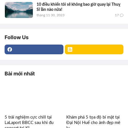
10 điều khiến tôi sẽ không bao giờ quay lại Thuỵ
Sĩ lần nào nữa!
tháng 11 30, 2023
17
Follow Us
Bài mới nhất
5 trải nghiệm cực chill tại
Khám phá 5 tọa độ bí mật tại
LaLaport BBCC sau khi đu
Đại Nội Huế cho ảnh đẹp mê