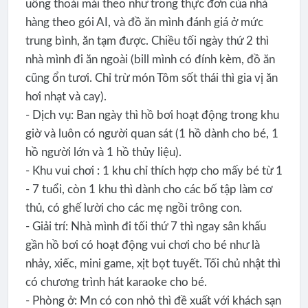
uống thoải mái theo như trong thực đơn của nhà
hàng theo gói AI, và đồ ăn mình đánh giá ở mức
trung bình, ăn tạm được. Chiều tối ngày thứ 2 thì
nhà mình đi ăn ngoài (bill mình có đính kèm, đồ ăn
cũng ổn tươi. Chỉ trừ món Tôm sốt thái thì gia vị ăn
hơi nhạt và cay).
- Dịch vụ: Ban ngày thì hồ bơi hoạt động trong khu
giờ và luôn có người quan sát (1 hồ dành cho bé, 1
hồ người lớn và 1 hồ thủy liệu).
- Khu vui chơi : 1 khu chỉ thích hợp cho mấy bé từ 1
- 7 tuổi, còn 1 khu thì dành cho các bố tập làm cơ
thủ, có ghế lười cho các mẹ ngồi trông con.
- Giải trí: Nhà mình đi tối thứ 7 thì ngay sân khấu
gần hồ bơi có hoạt động vui chơi cho bé như là
nhảy, xiếc, mini game, xịt bọt tuyết. Tối chủ nhật thì
có chương trình hát karaoke cho bé.
- Phòng ở: Mn có con nhỏ thì đề xuất với khách sạn