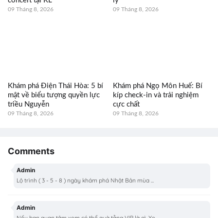
concert tại KL
ly
09 Tháng 8, 2026
09 Tháng 8, 2026
Khám phá Điện Thái Hòa: 5 bí
Khám phá Ngọ Môn Huế: Bí
mật về biểu tượng quyền lực
kíp check-in và trải nghiệm
triều Nguyễn
cực chất
09 Tháng 8, 2026
09 Tháng 8, 2026
Comments
Admin
Lộ trình ( 3 - 5 - 8 ) ngày khám phá Nhật Bản mùa ...
Admin
Nếu bạn quan tâm xem có thể quà tằng VIP là gì, Xe...