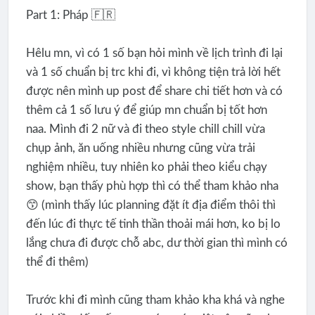
Part 1: Pháp 🇫🇷
Hêlu mn, vì có 1 số bạn hỏi mình về lịch trình đi lại
và 1 số chuẩn bị trc khi đi, vì không tiện trả lời hết
được nên mình up post để share chi tiết hơn và có
thêm cả 1 số lưu ý để giúp mn chuẩn bị tốt hơn
naa. Mình đi 2 nữ và đi theo style chill chill vừa
chụp ảnh, ăn uống nhiều nhưng cũng vừa trải
nghiệm nhiều, tuy nhiên ko phải theo kiểu chạy
show, bạn thấy phù hợp thì có thể tham khảo nha
😙 (mình thấy lúc planning đặt ít địa điểm thôi thì
đến lúc đi thực tế tinh thần thoải mái hơn, ko bị lo
lắng chưa đi được chỗ abc, dư thời gian thì mình có
thể đi thêm)
Trước khi đi mình cũng tham khảo kha khá và nghe