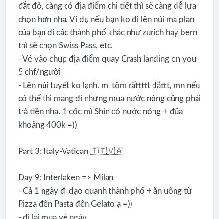
đắt đỏ, càng có địa điểm chi tiết thì sẽ càng dễ lựa
chọn hơn nha. Ví dụ nếu bạn ko đi lên núi mà plan
của bạn đi các thành phố khác như zurich hay bern
thì sẽ chọn Swiss Pass, etc.
- Vé vào chụp địa điểm quay Crash landing on you
5 chf/người
- Lên núi tuyết ko lạnh, mì tôm rấttttt đắttt, mn nếu
có thể thì mang đi nhưng mua nước nóng cũng phải
trả tiền nha. 1 cốc mì Shin có nước nóng + đũa
khoảng 400k =))
Part 3: Italy-Vatican 🇮🇹🇻🇦
Day 9: Interlaken => Milan
- Cả 1 ngày đi dạo quanh thành phố + ăn uống từ
Pizza đến Pasta đến Gelato ạ =))
- đi lại mua vé ngày