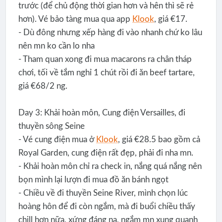
trước (để chủ động thời gian hơn và hên thì sẽ rẻ
hơn). Vé bảo tàng mua qua app
Klook
, giá €17.
- Dù đông nhưng xếp hàng đi vào nhanh chứ ko lâu
nên mn ko cần lo nha
- Tham quan xong đi mua macarons ra chân tháp
chơi, tối về tắm nghỉ 1 chút rồi đi ăn beef tartare,
giá €68/2 ng.
Day 3: Khải hoàn môn, Cung điện Versailles, đi
thuyền sông Seine
- Vé cung điện mua ở
Klook
, giá €28.5 bao gồm cả
Royal Garden, cung điện rất đẹp, phải đi nha mn.
- Khải hoàn môn chỉ ra check in, nắng quá nắng nên
bọn mình lại lượn đi mua đồ ăn bánh ngọt
- Chiều về đi thuyền Seine River, mình chọn lúc
hoàng hôn để đi còn ngắm, mà đi buổi chiều thấy
chill hơn nữa, xứng đáng na, ngắm mn xung quanh