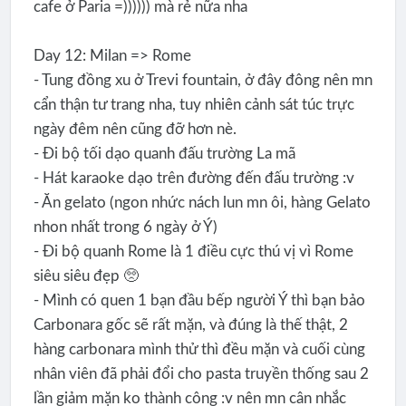
cafe ở Paria =)))))) mà rẻ nữa nha
Day 12: Milan => Rome
- Tung đồng xu ở Trevi fountain, ở đây đông nên mn
cẩn thận tư trang nha, tuy nhiên cảnh sát túc trực
ngày đêm nên cũng đỡ hơn nè.
- Đi bộ tối dạo quanh đấu trường La mã
- Hát karaoke dạo trên đường đến đấu trường :v
- Ăn gelato (ngon nhức nách lun mn ôi, hàng Gelato
nhon nhất trong 6 ngày ở Ý)
- Đi bộ quanh Rome là 1 điều cực thú vị vì Rome
siêu siêu đẹp 🥺
- Mình có quen 1 bạn đầu bếp người Ý thì bạn bảo
Carbonara gốc sẽ rất mặn, và đúng là thế thật, 2
hàng carbonara mình thử thì đều mặn và cuối cùng
nhân viên đã phải đổi cho pasta truyền thống sau 2
lần giảm mặn ko thành công :v nên mn cân nhắc