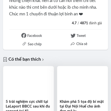
những chiện khác nên ai có cần hỏi thêm chi tiết
khúc nào thì cmt bên dưới hoặc ib cho mình nha.
Chúc mn 1 chuyến đi thuận lợi bình an ❤️
4.7
/
4871
đánh giá
Facebook
Tweet
Chia sẻ
Sao chép
Có thể bạn thích
5 trải nghiệm cực chill tại
Khám phá 5 tọa độ bí mật
LaLaport BBCC sau khi đu
tại Đại Nội Huế cho ảnh