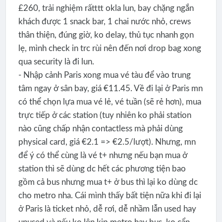
£260, trải nghiệm rấtttt okla lun, bay chặng ngắn
khách được 1 snack bar, 1 chai nước nhỏ, crews
thân thiện, đúng giờ, ko delay, thủ tục nhanh gọn
lẹ, mình check in trc rùi nên đến nơi drop bag xong
qua security là đi lun.
- Nhập cảnh Paris xong mua vé tàu để vào trung
tâm ngay ở sân bay, giá €11.45. Về đi lại ở Paris mn
có thể chọn lựa mua vé lẻ, vé tuần (sẽ rẻ hơn), mua
trực tiếp ở các station (tuy nhiên ko phải station
nào cũng chấp nhận contactless mà phải dùng
physical card, giá €2.1 => €2.5/lượt). Nhưng, mn
để ý có thể cùng là vé t+ nhưng nếu bạn mua ở
station thì sẽ dùng dc hết các phương tiện bao
gồm cả bus nhưng mua t+ ở bus thì lại ko dùng dc
cho metro nha. Cái mình thấy bất tiện nữa khi đi lại
ở Paris là ticket nhỏ, dễ rơi, dễ nhầm lẫn used hay