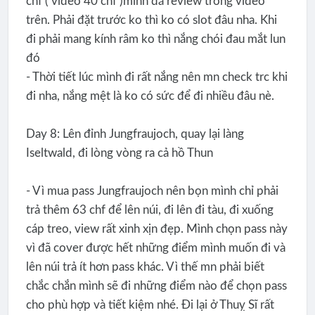
chf ( video 40 chf )mình đã review trong video
trên. Phải đặt trước ko thì ko có slot đâu nha. Khi
đi phải mang kính râm ko thì nắng chói đau mắt lun
đó
- Thời tiết lúc mình đi rất nắng nên mn check trc khi
đi nha, nắng mệt là ko có sức để đi nhiều đâu nè.
Day 8: Lên đỉnh Jungfraujoch, quay lại làng
Iseltwald, đi lòng vòng ra cả hồ Thun
- Vì mua pass Jungfraujoch nên bọn mình chỉ phải
trả thêm 63 chf để lên núi, đi lên đi tàu, đi xuống
cáp treo, view rất xinh xịn đẹp. Mình chọn pass này
vì đã cover được hết những điểm mình muốn đi và
lên núi trả ít hơn pass khác. Vì thế mn phải biết
chắc chắn mình sẽ đi những điểm nào để chọn pass
cho phù hợp và tiết kiệm nhé. Đi lại ở Thuỵ Sĩ rất