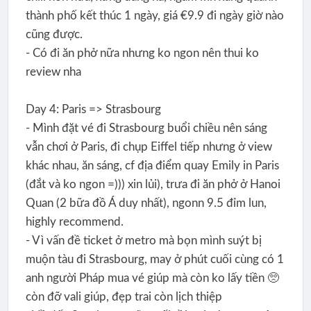
thành phố kết thúc 1 ngày, giá €9.9 đi ngày giờ nào
cũng được.
- Có đi ăn phở nữa nhưng ko ngon nên thui ko
review nha
Day 4: Paris => Strasbourg
- Mình đặt vé đi Strasbourg buổi chiều nên sáng
vẫn chơi ở Paris, đi chụp Eiffel tiếp nhưng ở view
khác nhau, ăn sáng, cf địa điểm quay Emily in Paris
(đắt và ko ngon =))) xin lủi), trưa đi ăn phở ở Hanoi
Quan (2 bữa đồ Á duy nhất), ngonn 9.5 đỉm lun,
highly recommend.
- Vì vấn đề ticket ở metro mà bọn mình suýt bị
muộn tàu đi Strasbourg, may ở phút cuối cùng có 1
anh người Pháp mua vé giúp mà còn ko lấy tiền 🥺
còn đỡ vali giúp, đẹp trai còn lịch thiệp