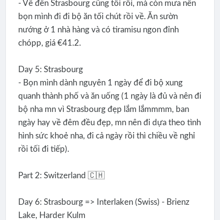
- Về đến Strasbourg cũng tối rồi, mà còn mưa nên
bọn mình đi đi bộ ăn tối chút rồi về. Ăn sườn
nướng ở 1 nhà hàng và có tiramisu ngon đỉnh
chópp, giá €41.2.
Day 5: Strasbourg
- Bọn mình dành nguyên 1 ngày để đi bộ xung
quanh thành phố và ăn uống (1 ngày là đủ và nên đi
bộ nha mn vì Strasbourg đẹp lắm lắmmmm, ban
ngày hay về đêm đều đẹp, mn nên đi dựa theo tình
hình sức khoẻ nha, đi cả ngày rồi thì chiều về nghỉ
rồi tối đi tiếp).
Part 2: Switzerland 🇨🇭
Day 6: Strasbourg => Interlaken (Swiss) - Brienz
Lake, Harder Kulm