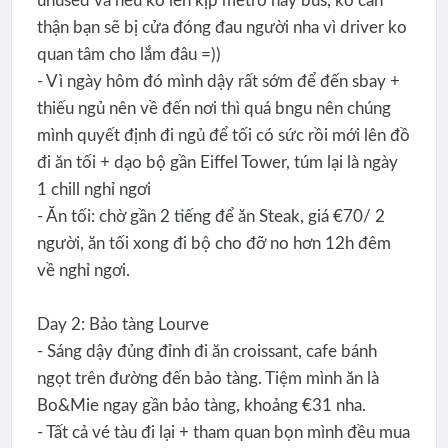
unused và nếu ko lên kịp metro hay bus, ko cẩn
thận bạn sẽ bị cửa đóng đau người nha vì driver ko
quan tâm cho lắm đâu =))
- Vì ngày hôm đó mình dậy rất sớm để đến sbay +
thiếu ngủ nên về đến nơi thì quá bngu nên chúng
mình quyết định đi ngủ để tối có sức rồi mới lên đồ
đi ăn tối + dạo bộ gần Eiffel Tower, túm lại là ngày
1 chill nghỉ ngơi
- Ăn tối: chờ gần 2 tiếng để ăn Steak, giá €70/ 2
người, ăn tối xong đi bộ cho đỡ no hơn 12h đêm
về nghỉ ngơi.
Day 2: Bảo tàng Lourve
- Sáng dậy đủng đỉnh đi ăn croissant, cafe bánh
ngọt trên đường đến bảo tàng. Tiệm mình ăn là
Bo&Mie ngay gần bảo tàng, khoảng €31 nha.
- Tất cả vé tàu đi lại + tham quan bọn mình đều mua