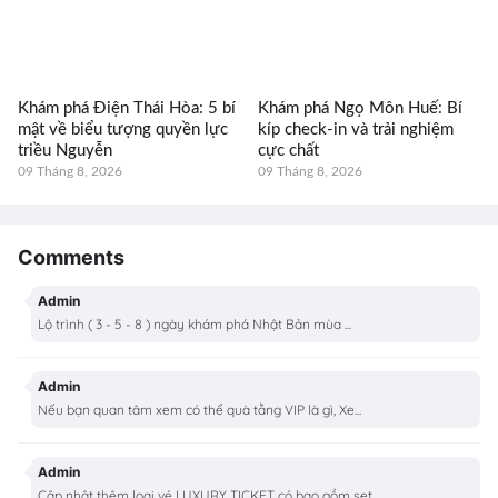
Khám phá Điện Thái Hòa: 5 bí
Khám phá Ngọ Môn Huế: Bí
mật về biểu tượng quyền lực
kíp check-in và trải nghiệm
triều Nguyễn
cực chất
09 Tháng 8, 2026
09 Tháng 8, 2026
Comments
Admin
Lộ trình ( 3 - 5 - 8 ) ngày khám phá Nhật Bản mùa ...
Admin
Nếu bạn quan tâm xem có thể quà tằng VIP là gì, Xe...
Admin
Cập nhật thêm loại vé LUXURY TICKET có bao gồm set...