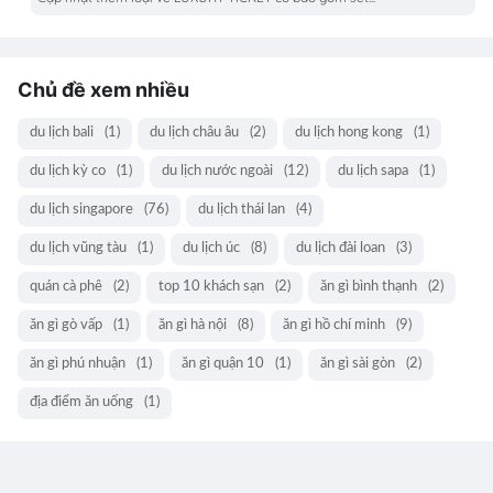
Chủ đề xem nhiều
du lịch bali
(1)
du lịch châu âu
(2)
du lịch hong kong
(1)
du lịch kỳ co
(1)
du lịch nước ngoài
(12)
du lịch sapa
(1)
du lịch singapore
(76)
du lịch thái lan
(4)
du lịch vũng tàu
(1)
du lịch úc
(8)
du lịch đài loan
(3)
quán cà phê
(2)
top 10 khách sạn
(2)
ăn gì bình thạnh
(2)
ăn gì gò vấp
(1)
ăn gì hà nội
(8)
ăn gì hồ chí minh
(9)
ăn gì phú nhuận
(1)
ăn gì quận 10
(1)
ăn gì sài gòn
(2)
địa điểm ăn uống
(1)