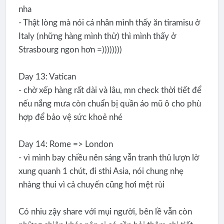
nha
- Thật lòng mà nói cá nhân mình thấy ăn tiramisu ở
Italy (những hàng mình thử) thì mình thấy ở
Strasbourg ngon hơn =))))))))
Day 13: Vatican
- chờ xếp hàng rất dài và lâu, mn check thời tiết để
nếu nắng mưa còn chuẩn bị quần áo mũ ô cho phù
hợp để bảo vệ sức khoẻ nhé
Day 14: Rome => London
- vì mình bay chiều nên sáng vẫn tranh thủ lượn lờ
xung quanh 1 chút, đi sthi Asia, nói chung nhẹ
nhàng thui vì cả chuyến cũng hơi mệt rùi
Có nhiu zậy share với mụi người, bên lề vẫn còn