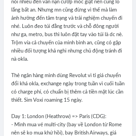
nói nhiều đến vấn nạn cướp móc giật nên cũng lo
lắng bất an. Nhưng mn cũng đừng vì thế mà làm
ảnh hưởng đến tâm trạng và trải nghiệm chuyến đi
nhé. Luôn đeo túi đằng trước và chỗ đông người
như ga, metro, bus thì luôn đặt tay vào túi là dc nè.
Trộm vía cả chuyến của mình bình an, cũng có gặp
nhiều đối tượng khả nghi nhưng chủ động tránh đi
nà okla.
Thẻ ngân hàng mình dùng Revolut vì tỉ giá chuyển
đổi khá okla, exchange ngày trong tuần vì cuối tuần
có charge phí, có chuẩn bị thêm cả tiền mặt lúc cần
thiết. Sim Voxi roaming 15 ngày.
Day 1: London (Heathrow) => Paris (CDG):
- Mình mua vé multi-city (bay về London từ Rome
nên sẽ ko mua khứ hồi), bay British Airways, giá