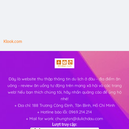
Klook.com
Đây là website thu thập thông tin du lịch ở đâu - địa điểm ăn
uông - review ăn uống tự động trên mạng xã hội và các trang
web! Nếu bạn thích chúng tôi, hãy nhấn quảng cáo để ủng hộ
nhé!
+ Địa chỉ: 188 Trương Công Định, Tân Bình, Hồ Chí Minh
+ Hotline báo lỗi: 0969.214.214
+ Mail for work: chungtsn@dulichdau.com
Lượt truy cập: