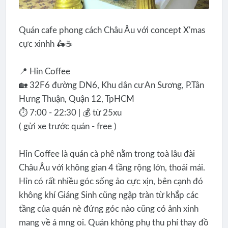
Quán cafe phong cách Châu Âu với concept X'mas
cực xinhh 🛵☕️
📍 Hỉn Coffee
🏡 32F6 đường DN6, Khu dân cư An Sương, P.Tân
Hưng Thuận, Quận 12, TpHCM
⏱ 7:00 - 22:30 | 💰 từ 25xu
( gửi xe trước quán - free )
Hỉn Coffee là quán cà phê nằm trong toà lâu đài
Châu Âu với không gian 4 tầng rộng lớn, thoải mái.
Hỉn có rất nhiều góc sống ảo cực xịn, bên cạnh đó
không khí Giáng Sinh cũng ngập tràn từ khắp các
tầng của quán nè đứng góc nào cũng có ảnh xinh
mang về á mng oi. Quán không phụ thu phí thay đồ