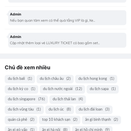
Admin
Nếu bạn quan tâm xem có thể quà tằng VIP là gì, Xe...
Admin
Cập nhật thêm loại vé LUXURY TICKET có bao gồm set...
Chủ đề xem nhiều
du lịch bali
(1)
du lịch châu âu
(2)
du lịch hong kong
(1)
du lịch kỳ co
(1)
du lịch nước ngoài
(12)
du lịch sapa
(1)
du lịch singapore
(76)
du lịch thái lan
(4)
du lịch vũng tàu
(1)
du lịch úc
(8)
du lịch đài loan
(3)
quán cà phê
(2)
top 10 khách sạn
(2)
ăn gì bình thạnh
(2)
ăn gì gò vấp
(1)
ăn gì hà nội
(8)
ăn gì hồ chí minh
(9)