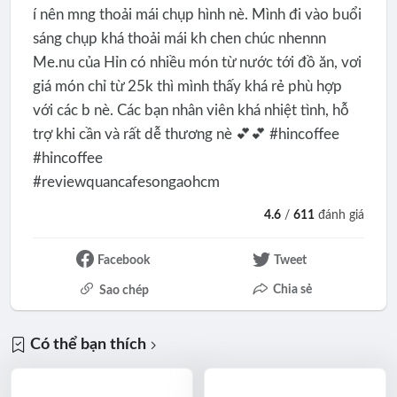
í nên mng thoải mái chụp hình nè. Mình đi vào buổi
sáng chụp khá thoải mái kh chen chúc nhennn
Me.nu của Hỉn có nhiều món từ nước tới đồ ăn, vơi
giá món chỉ từ 25k thì mình thấy khá rẻ phù hợp
với các b nè. Các bạn nhân viên khá nhiệt tình, hỗ
trợ khi cần và rất dễ thương nè 💕💕 #hincoffee
#hỉncoffee
#reviewquancafesongaohcm
4.6
/
611
đánh giá
Facebook
Tweet
Chia sẻ
Sao chép
Có thể bạn thích