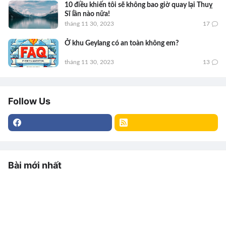
10 điều khiến tôi sẽ không bao giờ quay lại Thuỵ
Sĩ lần nào nữa!
tháng 11 30, 2023
17
Ở khu Geylang có an toàn không em?
tháng 11 30, 2023
13
Follow Us
Bài mới nhất