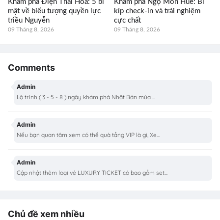
Khám phá Điện Thái Hòa: 5 bí
Khám phá Ngọ Môn Huế: Bí
mật về biểu tượng quyền lực
kíp check-in và trải nghiệm
triều Nguyễn
cực chất
09 Tháng 8, 2026
09 Tháng 8, 2026
Comments
Admin
Lộ trình ( 3 - 5 - 8 ) ngày khám phá Nhật Bản mùa ...
Admin
Nếu bạn quan tâm xem có thể quà tằng VIP là gì, Xe...
Admin
Cập nhật thêm loại vé LUXURY TICKET có bao gồm set...
Chủ đề xem nhiều