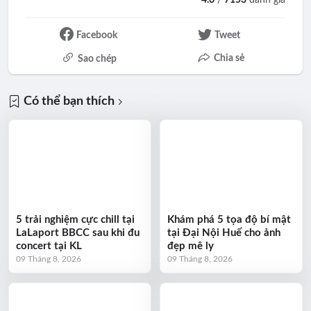
4.6
/
7153
đánh giá
Facebook
Tweet
Chia sẻ
Sao chép
Có thể bạn thích
5 trải nghiệm cực chill tại
Khám phá 5 tọa độ bí mật
LaLaport BBCC sau khi đu
tại Đại Nội Huế cho ảnh
concert tại KL
đẹp mê ly
09 Tháng 8, 2026
09 Tháng 8, 2026