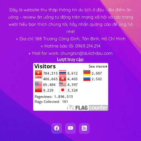
Đây là website thu thập thông tin du lịch ở đâu - địa điểm ăn
uông - review ăn uống tự động trên mạng xã hội và các trang
web! Nếu bạn thích chúng tôi, hãy nhấn quảng cáo để ủng hộ
nhé!
+ Địa chỉ: 188 Trương Công Định, Tân Bình, Hồ Chí Minh
+ Hotline báo lỗi: 0969.214.214
+ Mail for work: chungtsn@dulichdau.com
Lượt truy cập: