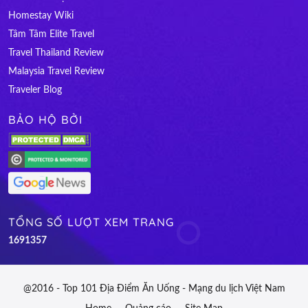
Homestay Wiki
Tâm Tâm Elite Travel
Travel Thailand Review
Malaysia Travel Review
Traveler Blog
BẢO HỘ BỞI
TỔNG SỐ LƯỢT XEM TRANG
1
6
9
1
3
5
7
@2016 - Top 101 Địa Điểm Ăn Uống - Mạng du lịch Việt Nam