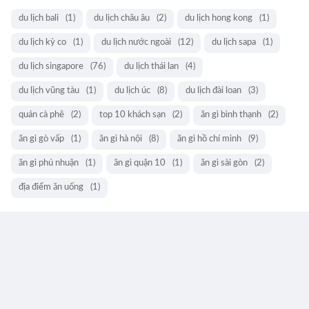
du lịch bali
(1)
du lịch châu âu
(2)
du lịch hong kong
(1)
du lịch kỳ co
(1)
du lịch nước ngoài
(12)
du lịch sapa
(1)
du lịch singapore
(76)
du lịch thái lan
(4)
du lịch vũng tàu
(1)
du lịch úc
(8)
du lịch đài loan
(3)
quán cà phê
(2)
top 10 khách sạn
(2)
ăn gì bình thạnh
(2)
ăn gì gò vấp
(1)
ăn gì hà nội
(8)
ăn gì hồ chí minh
(9)
ăn gì phú nhuận
(1)
ăn gì quận 10
(1)
ăn gì sài gòn
(2)
địa điểm ăn uống
(1)