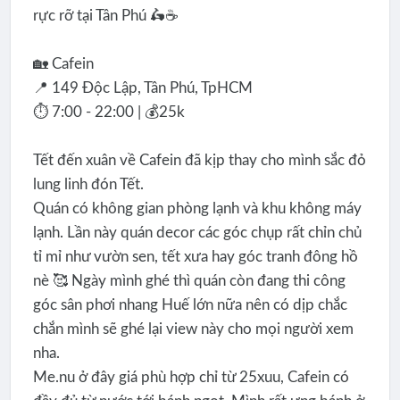
rực rỡ tại Tân Phú 🛵☕️
🏡 Cafein
📍 149 Độc Lập, Tân Phú, TpHCM
⏱ 7:00 - 22:00 | 💰25k
Tết đến xuân về Cafein đã kịp thay cho mình sắc đỏ
lung linh đón Tết.
Quán có không gian phòng lạnh và khu không máy
lạnh. Lần này quán decor các góc chụp rất chỉn chủ
tỉ mỉ như vườn sen, tết xưa hay góc tranh đông hồ
nè 🥰 Ngày mình ghé thì quán còn đang thi công
góc sân phơi nhang Huế lớn nữa nên có dịp chắc
chắn mình sẽ ghé lại view này cho mọi người xem
nha.
Me.nu ở đây giá phù hợp chỉ từ 25xuu, Cafein có