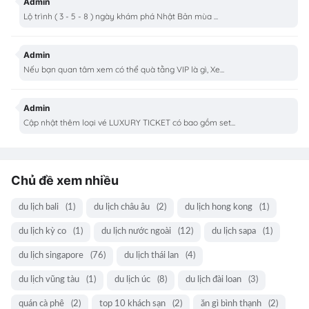
Admin
Lộ trình ( 3 - 5 - 8 ) ngày khám phá Nhật Bản mùa ...
Admin
Nếu bạn quan tâm xem có thể quà tằng VIP là gì, Xe...
Admin
Cập nhật thêm loại vé LUXURY TICKET có bao gồm set...
Chủ đề xem nhiều
du lịch bali
(1)
du lịch châu âu
(2)
du lịch hong kong
(1)
du lịch kỳ co
(1)
du lịch nước ngoài
(12)
du lịch sapa
(1)
du lịch singapore
(76)
du lịch thái lan
(4)
du lịch vũng tàu
(1)
du lịch úc
(8)
du lịch đài loan
(3)
quán cà phê
(2)
top 10 khách sạn
(2)
ăn gì bình thạnh
(2)