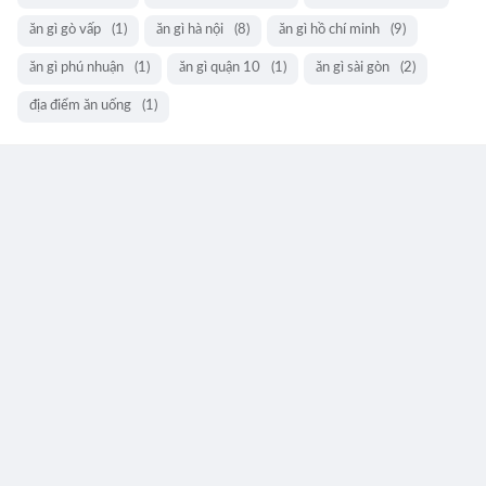
ăn gì gò vấp
(1)
ăn gì hà nội
(8)
ăn gì hồ chí minh
(9)
ăn gì phú nhuận
(1)
ăn gì quận 10
(1)
ăn gì sài gòn
(2)
địa điểm ăn uống
(1)