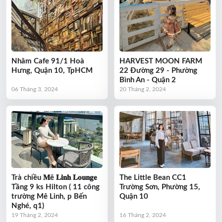
Nhâm Cafe 91/1 Hoà
HARVEST MOON FARM
Hưng, Quận 10, TpHCM
22 Ðường 29 - Phường
Bình An - Quận 2
06 Tháng 3, 2024
20 Tháng 2, 2024
Trà chiều 𝐌ê 𝐋𝐢𝐧𝐡 𝐋𝐨𝐮𝐧𝐠𝐞
The Little Bean CC1
Tầng 9 ks Hilton ( 11 công
Trường Sơn, Phường 15,
trường Mê Linh, p Bến
Quận 10
Nghé, q1)
19 Tháng 2, 2024
16 Tháng 2, 2024