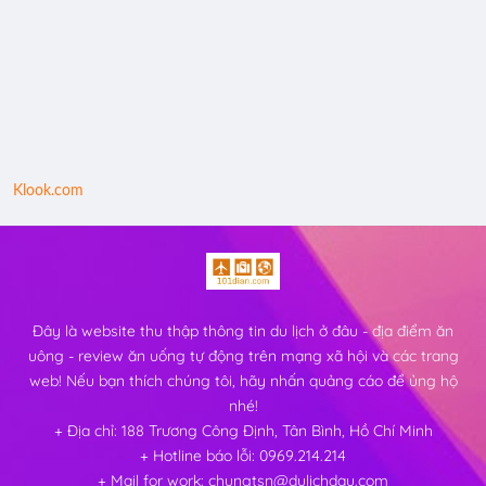
Klook.com
Đây là website thu thập thông tin du lịch ở đâu - địa điểm ăn
uông - review ăn uống tự động trên mạng xã hội và các trang
web! Nếu bạn thích chúng tôi, hãy nhấn quảng cáo để ủng hộ
nhé!
+ Địa chỉ: 188 Trương Công Định, Tân Bình, Hồ Chí Minh
+ Hotline báo lỗi: 0969.214.214
+ Mail for work: chungtsn@dulichdau.com