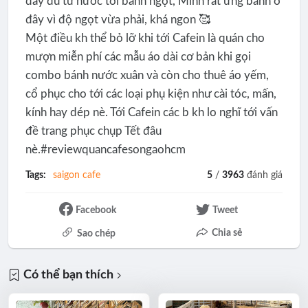
đầy đủ từ nước tới bánh ngọt, Mình rất ưng bánh ở
đây vì độ ngọt vừa phải, khá ngon 🥰
Một điều kh thể bỏ lỡ khi tới Cafein là quán cho
mượn miễn phí các mẫu áo dài cơ bản khi gọi
combo bánh nước xuân và còn cho thuê áo yếm,
cổ phục cho tới các loại phụ kiện như cài tóc, mấn,
kính hay dép nè. Tới Cafein các b kh lo nghĩ tới vấn
đề trang phục chụp Tết đâu
nè.#reviewquancafesongaohcm
Tags:
saigon cafe
5
/
3963
đánh giá
Facebook
Tweet
Chia sẻ
Sao chép
Có thể bạn thích