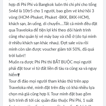
hợp đi Phi Phi và Bangkok luôn thì chi phí cho tổng
5n4d là 10tr5 cho 1 người, bao gồm vé khứ hồi 3
vòng (HCM-Phuket, Phuket -BKK, BKK-HCM),
khách sạn, ăn uống, di chuyển….Tất cả mình đều đặt
qua Traveloka để tiện lợi khi theo dõi hành trình
cũng như quản lý vé máy bay và chỗ ở (do tụi mình
ở nhiều khách sạn khác nhau). Đợt sale vừa rồi
mình còn săn được voucher giảm tới 50%, đã quá
trời luôn!!
Muốn ra được Phi Phi thì BẮT BUỘC mọi người
phải đặt tour vì từ đất liền đi tàu ra cũng xa và nguy
hiểm❣️
Tour đi đảo mọi người tham khảo thử trên app
Traveloka nhé, mình đặt trên đây có khá nhiều lựa
chọn mà giá cũng hợp lí. Tour mình đặt bao gồm
lịch trình đi tới các quần đảo thuộc Phi Phi, 1 suất