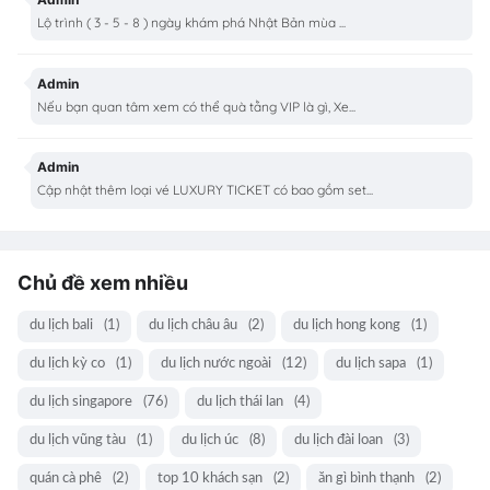
Lộ trình ( 3 - 5 - 8 ) ngày khám phá Nhật Bản mùa ...
Admin
Nếu bạn quan tâm xem có thể quà tằng VIP là gì, Xe...
Admin
Cập nhật thêm loại vé LUXURY TICKET có bao gồm set...
Chủ đề xem nhiều
du lịch bali
(1)
du lịch châu âu
(2)
du lịch hong kong
(1)
du lịch kỳ co
(1)
du lịch nước ngoài
(12)
du lịch sapa
(1)
du lịch singapore
(76)
du lịch thái lan
(4)
du lịch vũng tàu
(1)
du lịch úc
(8)
du lịch đài loan
(3)
quán cà phê
(2)
top 10 khách sạn
(2)
ăn gì bình thạnh
(2)