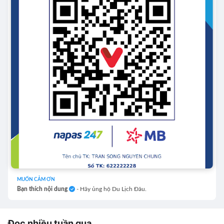
MUỐN CẢM ƠN
Bạn thích nội dung
- Hãy ủng hộ Du Lịch Đâu.
Đọc nhiều tuần qua