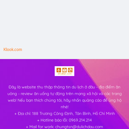
Klook.com
Đây là website thu thập thông tin du lịch ở đâu - địa điểm ăn
uông - review ăn uống tự động trên mạng xã hội và các trang
web! Nếu bạn thích chúng tôi, hãy nhấn quảng cáo để ủng hộ
nhé!
+ Địa chỉ: 188 Trương Công Định, Tân Bình, Hồ Chí Minh
+ Hotline báo lỗi: 0969.214.214
+ Mail for work: chungtsn@dulichdau.com