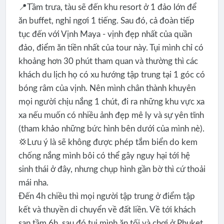
📍Tầm trưa, tàu sẽ đến khu resort ở 1 đảo lớn để
ăn buffet, nghỉ ngơi 1 tiếng. Sau đó, cả đoàn tiếp
tục đến với Vịnh Maya - vịnh đẹp nhất của quần
đảo, điểm ăn tiền nhất của tour này. Tụi mình chỉ có
khoảng hơn 30 phút tham quan và thường thì các
khách du lịch họ có xu hướng tập trung tại 1 góc có
bóng râm của vịnh. Nên mình chân thành khuyên
mọi người chịu nắng 1 chút, đi ra những khu vực xa
xa nếu muốn có nhiều ảnh đẹp mê ly và sự yên tĩnh
(tham khảo những bức hình bên dưới của mình nè).
💢Lưu ý là sẽ không được phép tắm biển do kem
chống nắng mình bôi có thể gây nguy hại tới hệ
sinh thái ở đây, nhưng chụp hình gần bờ thì cứ thoải
mái nha.
Đến 4h chiều thì mọi người tập trung ở điểm tập
kết và thuyền di chuyển về đất liền. Về tới khách
sạn tầm 6h, sau đó tụi mình ăn tối và chơi ở Phuket