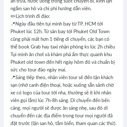
ăn trưa, nước uống trong suốt chuyến đi, kính lặn
ngắm san hô và chi phí hướng dẫn viên.
✏️Lịch trình đi đảo:
📍Ngày đầu tiên tụi mình bay từ TP. HCM tới
Phuket lúc 12h. Từ sân bay tới Phuket Old Town
cũng phải mất hơn 1 tiếng di chuyển, các bạn có
thể book Grab hay taxi nhận phòng ks lúc 2h chiều
Tụi mình ăn chơi và khám phá ẩm thực quanh khu
Phuket old town đến hết ngày hôm đó và chuẩn bị
sức cho tour đảo ngày mai.
📍Sáng tiếp theo, nhân viên tour sẽ đến tận khách
sạn (nhớ canh điện thoại, hoặc xuống sẵn sảnh chờ
xe có logo của tour tới nha, thường sẽ ít khi nhân
viên gọi lắm) lúc 7h-8h sáng. Di chuyển đến bến
cảng, mọi người sẽ được ăn sáng nhẹ, sau đó di
chuyển đến các địa điểm trong tour mọi người đã
đặt trước (lặn san hô, tắm biển, tham quan các thứ).