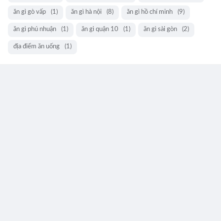
ăn gì gò vấp
(1)
ăn gì hà nội
(8)
ăn gì hồ chí minh
(9)
ăn gì phú nhuận
(1)
ăn gì quận 10
(1)
ăn gì sài gòn
(2)
địa điểm ăn uống
(1)