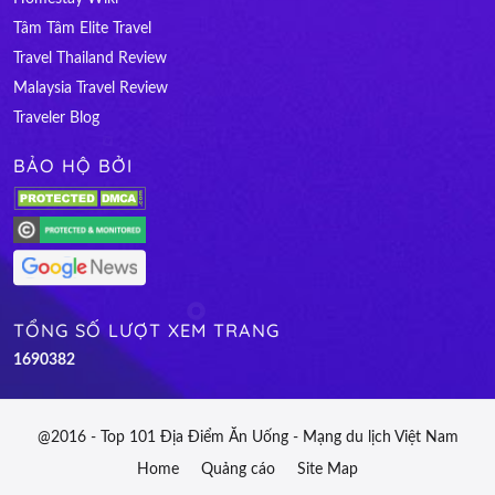
Tâm Tâm Elite Travel
Travel Thailand Review
Malaysia Travel Review
Traveler Blog
BẢO HỘ BỞI
TỔNG SỐ LƯỢT XEM TRANG
1
6
9
0
3
8
2
@2016 - Top 101 Địa Điểm Ăn Uống - Mạng du lịch Việt Nam
Home
Quảng cáo
Site Map