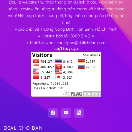
Đây là website thu thập thông tin du lịch ở đâu - địa điểm ăn
uông - review ăn uống tự động trên mạng xã hội và các trang
web! Nếu bạn thích chúng tôi, hãy nhấn quảng cáo để ủng hộ
nhé!
+ Địa chỉ: 188 Trương Công Định, Tân Bình, Hồ Chí Minh
+ Hotline báo lỗi: 0969.214.214
+ Mail for work: chungtsn@dulichdau.com
Lượt truy cập:
DEAL CHO BẠN