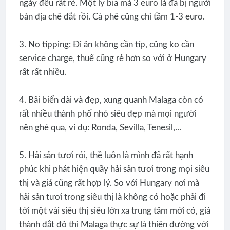
ngày đều rất rẻ. Một ly bia mà 3 euro là đã bị người
bản địa chê đắt rồi. Cà phê cũng chỉ tầm 1-3 euro.
3. No tipping: Đi ăn không cần típ, cũng ko cần
service charge, thuế cũng rẻ hơn so với ở Hungary
rất rất nhiều.
4. Bãi biển dài và đẹp, xung quanh Malaga còn có
rất nhiều thành phố nhỏ siêu đẹp mà mọi người
nên ghé qua, ví dụ: Ronda, Sevilla, Tenesil,...
5. Hải sản tươi rói, thề luôn là mình đã rất hạnh
phúc khi phát hiện quầy hải sản tươi trong mọi siêu
thị và giá cũng rất hợp lý. So với Hungary nơi mà
hải sản tươi trong siêu thị là không có hoặc phải đi
tới một vài siêu thị siêu lớn xa trung tâm mới có, giá
thành đắt đỏ thì Malaga thực sự là thiên đường với