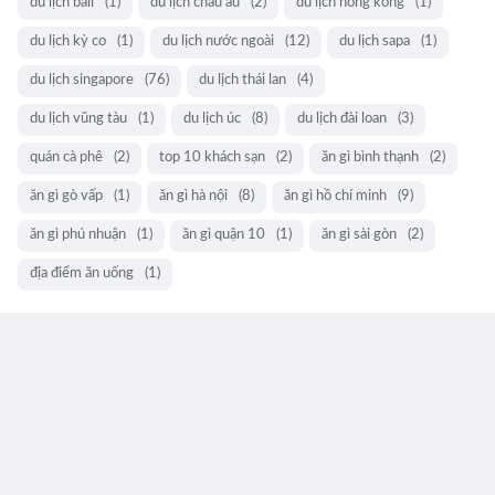
du lịch bali
(1)
du lịch châu âu
(2)
du lịch hong kong
(1)
du lịch kỳ co
(1)
du lịch nước ngoài
(12)
du lịch sapa
(1)
du lịch singapore
(76)
du lịch thái lan
(4)
du lịch vũng tàu
(1)
du lịch úc
(8)
du lịch đài loan
(3)
quán cà phê
(2)
top 10 khách sạn
(2)
ăn gì bình thạnh
(2)
ăn gì gò vấp
(1)
ăn gì hà nội
(8)
ăn gì hồ chí minh
(9)
ăn gì phú nhuận
(1)
ăn gì quận 10
(1)
ăn gì sài gòn
(2)
địa điểm ăn uống
(1)