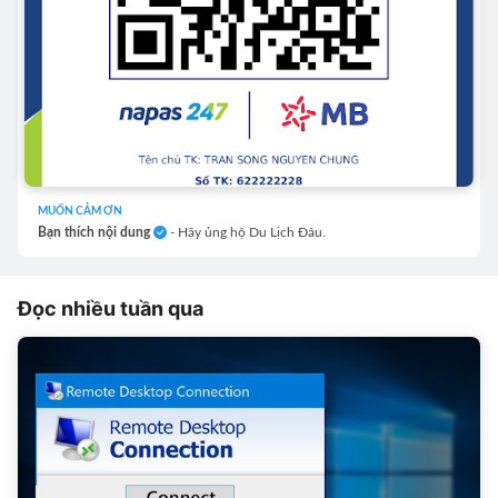
MUỐN CẢM ƠN
Bạn thích nội dung
- Hãy ủng hộ Du Lịch Đâu.
Đọc nhiều tuần qua