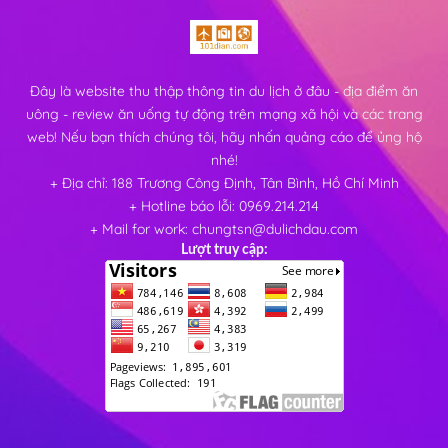
Đây là website thu thập thông tin du lịch ở đâu - địa điểm ăn
uông - review ăn uống tự động trên mạng xã hội và các trang
web! Nếu bạn thích chúng tôi, hãy nhấn quảng cáo để ủng hộ
nhé!
+ Địa chỉ: 188 Trương Công Định, Tân Bình, Hồ Chí Minh
+ Hotline báo lỗi: 0969.214.214
+ Mail for work: chungtsn@dulichdau.com
Lượt truy cập: