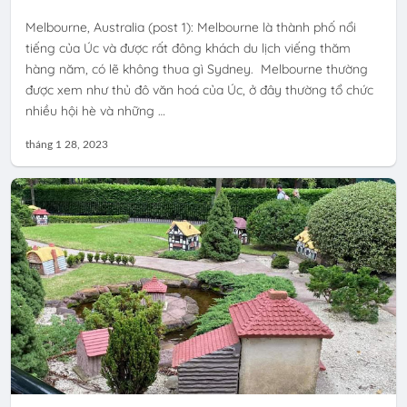
Melbourne, Australia (post 1): Melbourne là thành phố nổi
tiếng của Úc và được rất đông khách du lịch viếng thăm
hàng năm, có lẽ không thua gì Sydney. Melbourne thường
được xem như thủ đô văn hoá của Úc, ở đây thường tổ chức
nhiều hội hè và những …
tháng 1 28, 2023