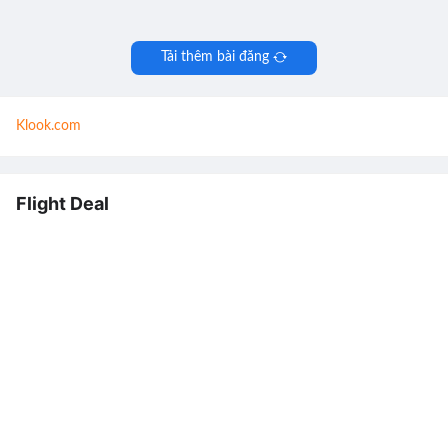
Tải thêm bài đăng
Klook.com
Flight Deal