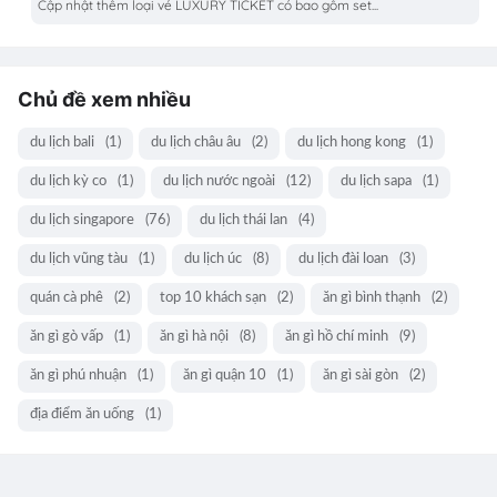
Cập nhật thêm loại vé LUXURY TICKET có bao gồm set...
Chủ đề xem nhiều
du lịch bali
(1)
du lịch châu âu
(2)
du lịch hong kong
(1)
du lịch kỳ co
(1)
du lịch nước ngoài
(12)
du lịch sapa
(1)
du lịch singapore
(76)
du lịch thái lan
(4)
du lịch vũng tàu
(1)
du lịch úc
(8)
du lịch đài loan
(3)
quán cà phê
(2)
top 10 khách sạn
(2)
ăn gì bình thạnh
(2)
ăn gì gò vấp
(1)
ăn gì hà nội
(8)
ăn gì hồ chí minh
(9)
ăn gì phú nhuận
(1)
ăn gì quận 10
(1)
ăn gì sài gòn
(2)
địa điểm ăn uống
(1)