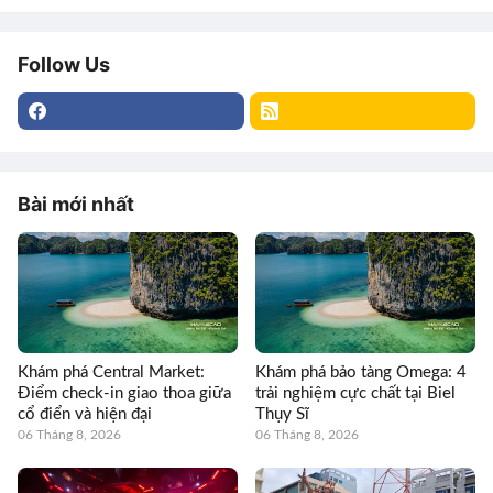
Follow Us
Bài mới nhất
Khám phá Central Market:
Khám phá bảo tàng Omega: 4
Điểm check-in giao thoa giữa
trải nghiệm cực chất tại Biel
cổ điển và hiện đại
Thụy Sĩ
06 Tháng 8, 2026
06 Tháng 8, 2026