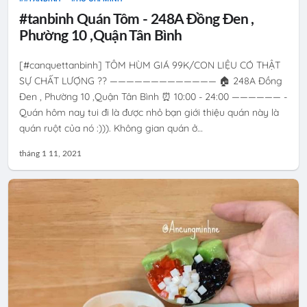
#tanbinh Quán Tôm - 248A Đồng Đen ,
Phường 10 ,Quận Tân Bình
[#canquettanbinh] TÔM HÙM GIÁ 99K/CON LIỆU CÓ THẬT
SỰ CHẤT LƯỢNG ?? ————————————— 🏠 248A Đồng
Đen , Phường 10 ,Quận Tân Bình ⏰ 10:00 - 24:00 —————— -
Quán hôm nay tui đi là được nhỏ bạn giới thiệu quán này là
quán ruột của nó :))). Không gian quán ở…
tháng 1 11, 2021