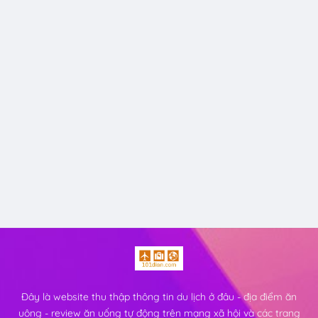
Đây là website thu thập thông tin du lịch ở đâu - địa điểm ăn
uông - review ăn uống tự động trên mạng xã hội và các trang