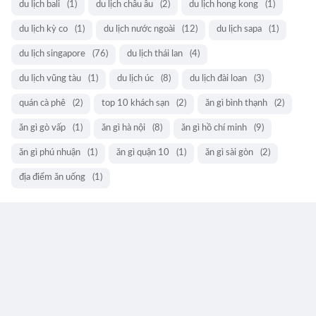
du lịch bali
(1)
du lịch châu âu
(2)
du lịch hong kong
(1)
du lịch kỳ co
(1)
du lịch nước ngoài
(12)
du lịch sapa
(1)
du lịch singapore
(76)
du lịch thái lan
(4)
du lịch vũng tàu
(1)
du lịch úc
(8)
du lịch đài loan
(3)
quán cà phê
(2)
top 10 khách sạn
(2)
ăn gì bình thạnh
(2)
ăn gì gò vấp
(1)
ăn gì hà nội
(8)
ăn gì hồ chí minh
(9)
ăn gì phú nhuận
(1)
ăn gì quận 10
(1)
ăn gì sài gòn
(2)
địa điểm ăn uống
(1)