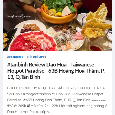
#TANBINH
HỒ CHÍ MINH
#tanbinh Review Dao Hua - Taiwanese
Hotpot Paradise - 63B Hoàng Hoa Thám, P.
13, Q.Tân Bình
BUFFET SONG HỶ NGỌT CAY GIÁ CHỈ 269K REFILL THẢ GA |
Sài Gòn • #rongeattanbinh ™ Dao Hua - Taiwanese Hotpot
Paradise 📌63B Hoàng Hoa Thám, P. 13, Q.Tân Bình ========
💸Giá: 269k 🔐Mở cửa: 9h - 22h Một trãi nghiệm nhẹ nhàng ở
Dao Hua Hot Pot từ cặp v…