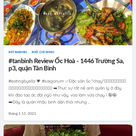
#TANBINH
HỒ CHÍ MINH
#tanbinh Review Ốc Hoà - 1446 Trường Sa,
p3, quận Tân Bình
#eatingbyella 💗 #saigonum ✅Đặc sản ốc "chạy"🏃🏻‍♂️🏃🏻‍♂️🏃🏻‍♂️
🏃🏻‍♂️🏃🏻‍♂️🏃🏻‍♂️🏃🏻‍♂️🏃🏻‍♂️🏃🏻‍♂️ ➡️Thực sự rất nể anh quản lý ở đây
khi đào tạo dc đội ngũ như vậy, vừa làm vừa chạy í 🤪🤪
➡️Đây là quán nhậu bình dân thôi nhưng …
tháng 1 15, 2021