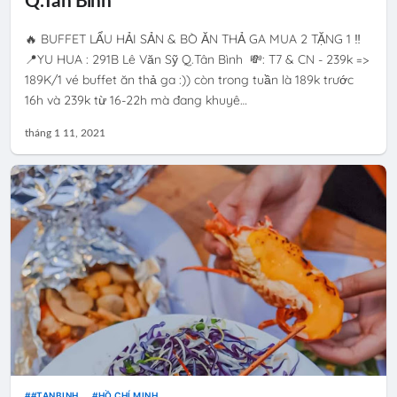
Q.Tân Bình
🔥 BUFFET LẨU HẢI SẢN & BÒ ĂN THẢ GA MUA 2 TẶNG 1 ‼️
📍YU HUA : 291B Lê Văn Sỹ Q.Tân Bình 💸: T7 & CN - 239k =>
189K/1 vé buffet ăn thả ga :)) còn trong tuần là 189k trước
16h và 239k từ 16-22h mà đang khuyê…
tháng 1 11, 2021
#TANBINH
HỒ CHÍ MINH