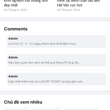
kinh nghiệm săn hoàng hôn
view tại điểm chắn tàu đèo
đẹp nhất
Hải Vân cực hot
08 Tháng 8, 2026
08 Tháng 8, 2026
Comments
Admin
Lộ trình ( 3 - 5 - 8 ) ngày khám phá Nhật Bản mùa ...
Admin
Nếu bạn quan tâm xem có thể quà tằng VIP là gì, Xe...
Admin
Cập nhật thêm loại vé LUXURY TICKET có bao gồm set...
Chủ đề xem nhiều