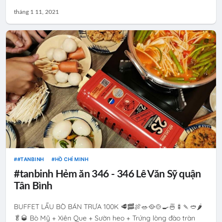
tháng 1 11, 2021
#TANBINH
HỒ CHÍ MINH
#tanbinh Hẻm ăn 346 - 346 Lê Văn Sỹ quận
Tân Bình
BUFFET LẨU BÒ BÁN TRƯA 100K 🥩🥓🍖🥗🥘🍲🍳🍜🍢🍡🥙🌶
🥬🥃 Bò Mỹ + Xiên Que + Sườn heo + Trứng lòng đào tràn