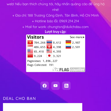
web! Nếu bạn thích chúng tôi, hãy nhấn quảng cáo để ủng hộ
nhé!
+ Địa chỉ: 188 Trương Công Định, Tân Bình, Hồ Chí Minh
+ Hotline báo lỗi: 0969.214.214
+ Mail for work: chungtsn@dulichdau.com
Lượt truy cập:
DEAL CHO BẠN