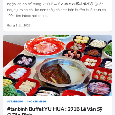
ngập, ăn no bể bụng. 🥗🍲🍲🍳🥚🌮🥪🥙🌭🥓🍖🥩🍗🍜 Quán
này tụi mình có like nên thấy có chtr bán buffet buổi trưa có
100k liền inbox hỏi cho c…
tháng 1 11, 2021
#TANBINH
HỒ CHÍ MINH
#tanbinh Buffet YU HUA : 291B Lê Văn Sỹ