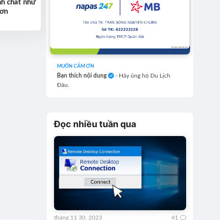
nh chất như
hơn
MUỐN CẢM ƠN
Bạn thích nội dung
- Hãy ủng hộ Du Lịch
Đâu.
Đọc nhiều tuần qua
tháng 11 30, 2023
41