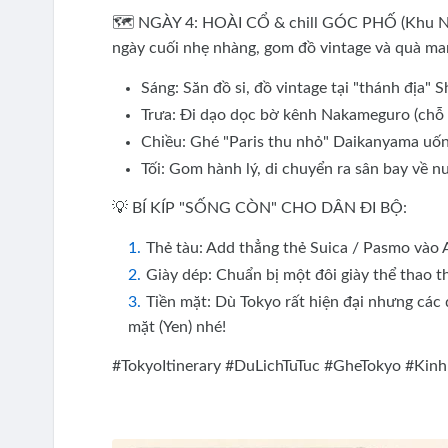
🗺️ NGÀY 4: HOÀI CỔ & chill GÓC PHỐ (Khu 
ngày cuối nhẹ nhàng, gom đồ vintage và quà ma
Sáng: Săn đồ si, đồ vintage tại "thánh địa" 
Trưa: Đi dạo dọc bờ kênh Nakameguro (chỗ 
Chiều: Ghé "Paris thu nhỏ" Daikanyama uốn
Tối: Gom hành lý, di chuyển ra sân bay về n
💡 BÍ KÍP "SỐNG CÒN" CHO DÂN ĐI BỘ:
Thẻ tàu: Add thẳng thẻ Suica / Pasmo vào A
Giày dép: Chuẩn bị một đôi giày thể thao t
Tiền mặt: Dù Tokyo rất hiện đại nhưng các
mặt (Yen) nhé!
#TokyoItinerary #DuLichTuTuc #GheTokyo #Ki