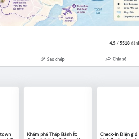
4.5
/
5518
đánh
Chia sẻ
Sao chép
ntown
Khám phá Tháp Bánh Ít:
Check-in Điện gió