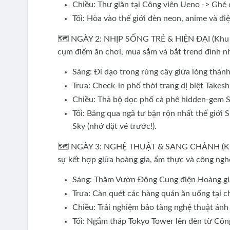
Chiều: Thư giãn tại Công viên Ueno -> Ghé
Tối: Hòa vào thế giới đèn neon, anime và điệ
🗺️ NGÀY 2: NHỊP SỐNG TRẺ & HIỆN ĐẠI (Khu 
cụm điểm ăn chơi, mua sắm và bắt trend đỉnh n
Sáng: Đi dạo trong rừng cây giữa lòng thành
Trưa: Check-in phố thời trang dị biệt Takes
Chiều: Thả bộ dọc phố cà phê hidden-gem S
Tối: Băng qua ngã tư bận rộn nhất thế giới
Sky (nhớ đặt vé trước!).
🗺️ NGÀY 3: NGHỆ THUẬT & SANG CHẢNH (Kh
sự kết hợp giữa hoàng gia, ẩm thực và công ngh
Sáng: Thăm Vườn Đông Cung điện Hoàng gia 
Trưa: Càn quét các hàng quán ăn uống tại c
Chiều: Trải nghiệm bảo tàng nghệ thuật ánh 
Tối: Ngắm tháp Tokyo Tower lên đèn từ Côn