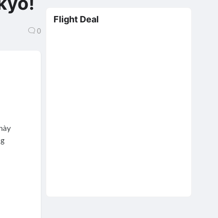
kyo!
Flight Deal
0
 này
ng