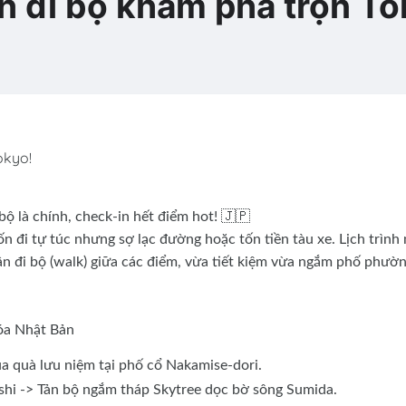
h đi bộ khám phá trọn To
okyo!
ộ là chính, check-in hết điểm hot! 🇯🇵
 đi tự túc nhưng sợ lạc đường hoặc tốn tiền tàu xe. Lịch trình
n đi bộ (walk) giữa các điểm, vừa tiết kiệm vừa ngắm phố phườ
óa Nhật Bản
ua quà lưu niệm tại phố cổ Nakamise-dori.
hi -> Tản bộ ngắm tháp Skytree dọc bờ sông Sumida.