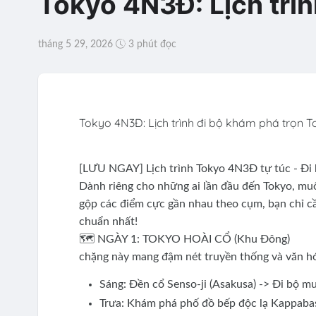
Tokyo 4N3Đ: Lịch trìn
tháng 5 29, 2026
3 phút đọc
Tokyo 4N3Đ: Lịch trình đi bộ khám phá trọn T
[LƯU NGAY] Lịch trình Tokyo 4N3Đ tự túc - Đi b
Dành riêng cho những ai lần đầu đến Tokyo, muốn
gộp các điểm cực gần nhau theo cụm, bạn chỉ cầ
chuẩn nhất!
🗺️ NGÀY 1: TOKYO HOÀI CỔ (Khu Đông)
chặng này mang đậm nét truyền thống và văn h
Sáng: Đền cổ Senso-ji (Asakusa) -> Đi bộ m
Trưa: Khám phá phố đồ bếp độc lạ Kappabas