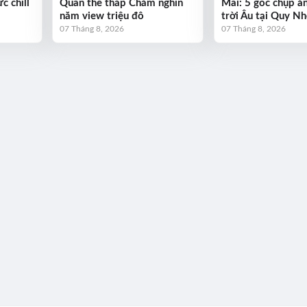
c chill
Quần thể tháp Chăm nghìn
Mai: 5 góc chụp ả
năm view triệu đô
trời Âu tại Quy N
07 Tháng 8, 2026
07 Tháng 8, 2026