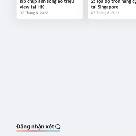
kíp chụp ảnh sống ảo triệu
2: Tọa độ trốn nắng cự
view tại HK
tại Singapore
07 Tháng 8, 2026
07 Tháng 8, 2026
Đăng nhận xét