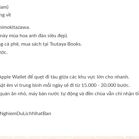
Nam)
ng về
Shimokitazawa.
này mùa hoa anh đào siêu đẹp).
g cà phê, mua sách tại Tsutaya Books.
ước.
pple Wallet để quẹt đi tàu giữa các khu vực lớn cho nhanh.
hật êm vì trung bình mỗi ngày sẽ đi từ 15.000 - 20.000 bước.
 quán ăn nhỏ, máy bán nước tự động và đền chùa vẫn chỉ nhận t
nhNghiemDuLichNhatBan