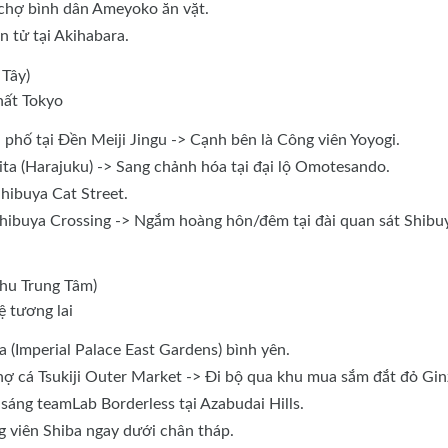
 chợ bình dân Ameyoko ăn vặt.
n tử tại Akihabara.
Tây)
hất Tokyo
 phố tại Đền Meiji Jingu -> Cạnh bên là Công viên Yoyogi.
hita (Harajuku) -> Sang chảnh hóa tại đại lộ Omotesando.
hibuya Cat Street.
 Shibuya Crossing -> Ngắm hoàng hôn/đêm tại đài quan sát Shibu
u Trung Tâm)
ệ tương lai
(Imperial Palace East Gardens) bình yên.
hợ cá Tsukiji Outer Market -> Đi bộ qua khu mua sắm đắt đỏ Gin
sáng teamLab Borderless tại Azabudai Hills.
g viên Shiba ngay dưới chân tháp.