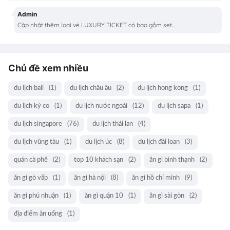
Admin
Cập nhật thêm loại vé LUXURY TICKET có bao gồm set...
Chủ đề xem nhiều
du lịch bali
(1)
du lịch châu âu
(2)
du lịch hong kong
(1)
du lịch kỳ co
(1)
du lịch nước ngoài
(12)
du lịch sapa
(1)
du lịch singapore
(76)
du lịch thái lan
(4)
du lịch vũng tàu
(1)
du lịch úc
(8)
du lịch đài loan
(3)
quán cà phê
(2)
top 10 khách sạn
(2)
ăn gì bình thạnh
(2)
ăn gì gò vấp
(1)
ăn gì hà nội
(8)
ăn gì hồ chí minh
(9)
ăn gì phú nhuận
(1)
ăn gì quận 10
(1)
ăn gì sài gòn
(2)
địa điểm ăn uống
(1)