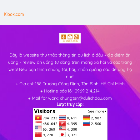
Klook.com
Đây là website thu thập thông tin du lịch ở đâu - địa điểm ăn
uông - review ăn uống tự động trên mạng xã hội và các trang
web! Nếu bạn thích chúng tôi, hãy nhấn quảng cáo để ủng hộ
nhé!
+ Địa chỉ: 188 Trương Công Định, Tân Bình, Hồ Chí Minh
+ Hotline báo lỗi: 0969.214.214
+ Mail for work: chungtsn@dulichdau.com
Lượt truy cập: