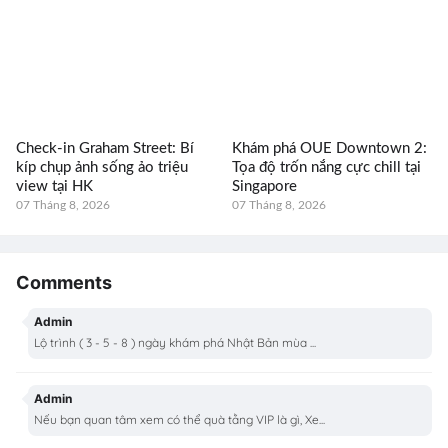
Check-in Graham Street: Bí
Khám phá OUE Downtown 2:
kíp chụp ảnh sống ảo triệu
Tọa độ trốn nắng cực chill tại
view tại HK
Singapore
07 Tháng 8, 2026
07 Tháng 8, 2026
Comments
Admin
Lộ trình ( 3 - 5 - 8 ) ngày khám phá Nhật Bản mùa ...
Admin
Nếu bạn quan tâm xem có thể quà tằng VIP là gì, Xe...