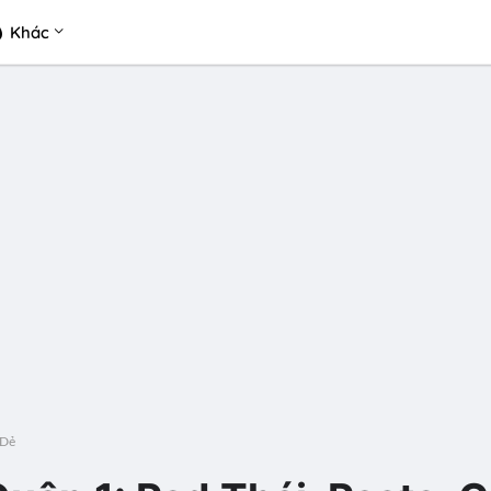
Khác
 Dẻ