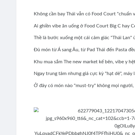
Không cần bay Thái vẫn có Food Court "chuẩn v
Ai ghiền vibe ăn uống ở Food Court Big C hay C
Thề là bước xuống một cái cảm giác "Thái Lan" ù
Đủ món từ Á sang Âu, từ Pad Thái đến Pasta đều
Khu mua sắm The new market kế bên, vibe y hệt 
Ngay trung tâm nhưng giá cực kỳ "hạt dẻ", máy 
Ở đây có món nào "must-try" không mọi người, 