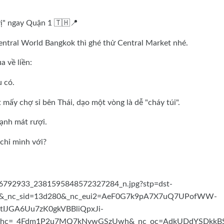
ị" ngay Quận 1 🇹🇭📍
entral World Bangkok thì ghé thử Central Market nhé.
a về liền:
 có.
mấy chợ sỉ bên Thái, dạo một vòng là dễ "cháy túi".
lạnh mát rượi.
chỉ mình với?