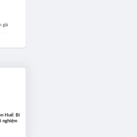
 giá
n Huế: Bí
ải nghiệm