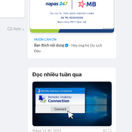
Cũ hơn
MUỐN CẢM ƠN
Bạn thích nội dung
- Hãy ủng hộ Du Lịch
Đâu.
Đọc nhiều tuần qua
tháng 11 30, 2023
41