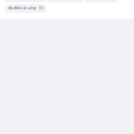
địa điểm ăn uống
(1)