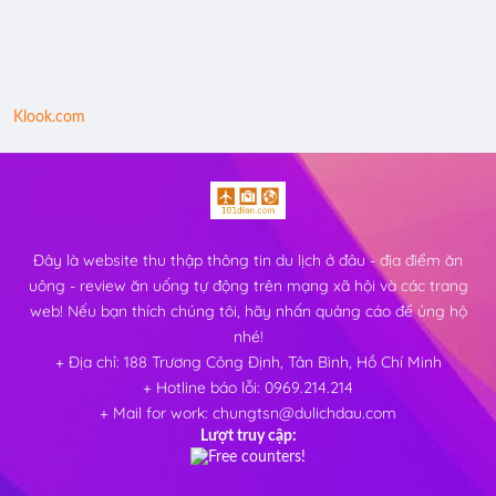
Klook.com
Đây là website thu thập thông tin du lịch ở đâu - địa điểm ăn
uông - review ăn uống tự động trên mạng xã hội và các trang
web! Nếu bạn thích chúng tôi, hãy nhấn quảng cáo để ủng hộ
nhé!
+ Địa chỉ: 188 Trương Công Định, Tân Bình, Hồ Chí Minh
+ Hotline báo lỗi: 0969.214.214
+ Mail for work: chungtsn@dulichdau.com
Lượt truy cập: