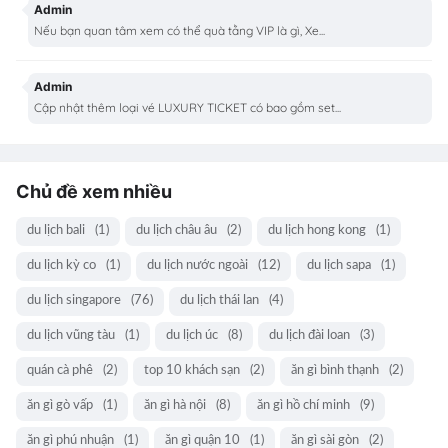
Admin
Nếu bạn quan tâm xem có thể quà tằng VIP là gì, Xe...
Admin
Cập nhật thêm loại vé LUXURY TICKET có bao gồm set...
Chủ đề xem nhiều
du lịch bali
(1)
du lịch châu âu
(2)
du lịch hong kong
(1)
du lịch kỳ co
(1)
du lịch nước ngoài
(12)
du lịch sapa
(1)
du lịch singapore
(76)
du lịch thái lan
(4)
du lịch vũng tàu
(1)
du lịch úc
(8)
du lịch đài loan
(3)
quán cà phê
(2)
top 10 khách sạn
(2)
ăn gì bình thạnh
(2)
ăn gì gò vấp
(1)
ăn gì hà nội
(8)
ăn gì hồ chí minh
(9)
ăn gì phú nhuận
(1)
ăn gì quận 10
(1)
ăn gì sài gòn
(2)