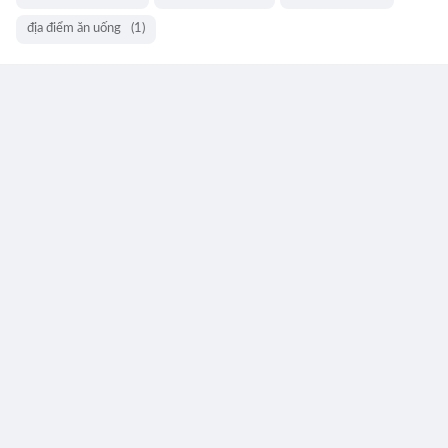
địa điểm ăn uống
(1)