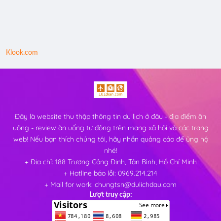
Klook.com
Đây là website thu thập thông tin du lịch ở đâu - địa điểm ăn
uông - review ăn uống tự động trên mạng xã hội và các trang
web! Nếu bạn thích chúng tôi, hãy nhấn quảng cáo để ủng hộ
nhé!
+ Địa chỉ: 188 Trương Công Định, Tân Bình, Hồ Chí Minh
+ Hotline báo lỗi: 0969.214.214
+ Mail for work: chungtsn@dulichdau.com
Lượt truy cập: