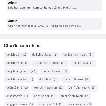
Admin
Nếu bạn quan tâm xem có thể quà tằng VIP là gì, Xe...
Admin
Cập nhật thêm loại vé LUXURY TICKET có bao gồm set...
Chủ đề xem nhiều
du lịch bali
(1)
du lịch châu âu
(2)
du lịch hong kong
(1)
du lịch kỳ co
(1)
du lịch nước ngoài
(12)
du lịch sapa
(1)
du lịch singapore
(76)
du lịch thái lan
(4)
du lịch vũng tàu
(1)
du lịch úc
(8)
du lịch đài loan
(3)
quán cà phê
(2)
top 10 khách sạn
(2)
ăn gì bình thạnh
(2)
ăn gì gò vấp
(1)
ăn gì hà nội
(8)
ăn gì hồ chí minh
(9)
ăn gì phú nhuận
(1)
ăn gì quận 10
(1)
ăn gì sài gòn
(2)