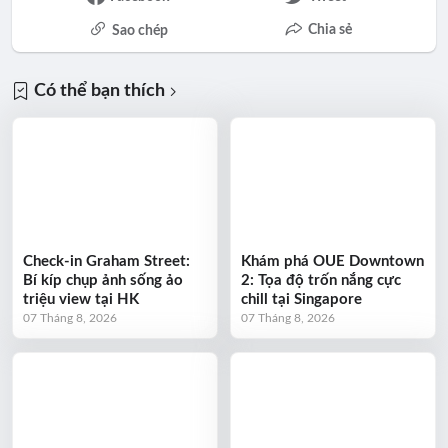
Chia sẻ
Sao chép
Có thể bạn thích
Check-in Graham Street:
Khám phá OUE Downtown
Bí kíp chụp ảnh sống ảo
2: Tọa độ trốn nắng cực
triệu view tại HK
chill tại Singapore
07 Tháng 8, 2026
07 Tháng 8, 2026