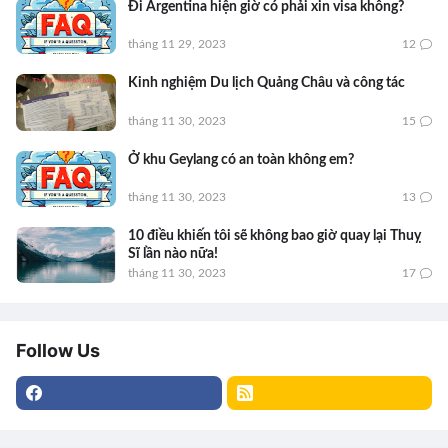
Đi Argentina hiện giờ có phải xin visa không?
tháng 11 29, 2023
12
Kinh nghiệm Du lịch Quảng Châu và công tác
tháng 11 30, 2023
15
Ở khu Geylang có an toàn không em?
tháng 11 30, 2023
13
10 điều khiến tôi sẽ không bao giờ quay lại Thuỵ
Sĩ lần nào nữa!
tháng 11 30, 2023
17
Follow Us