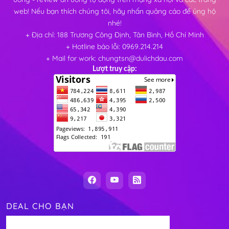
web! Nếu bạn thích chúng tôi, hãy nhấn quảng cáo để ủng hộ
nhé!
+ Địa chỉ: 188 Trương Công Định, Tân Bình, Hồ Chí Minh
+ Hotline báo lỗi: 0969.214.214
+ Mail for work: chungtsn@dulichdau.com
Lượt truy cập:
DEAL CHO BẠN