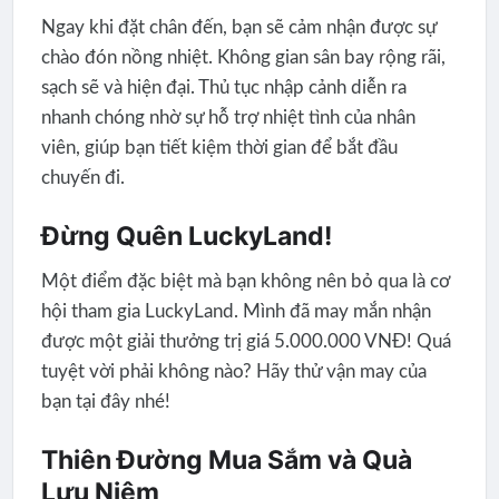
Ngay khi đặt chân đến, bạn sẽ cảm nhận được sự
chào đón nồng nhiệt. Không gian sân bay rộng rãi,
sạch sẽ và hiện đại. Thủ tục nhập cảnh diễn ra
nhanh chóng nhờ sự hỗ trợ nhiệt tình của nhân
viên, giúp bạn tiết kiệm thời gian để bắt đầu
chuyến đi.
Đừng Quên LuckyLand!
Một điểm đặc biệt mà bạn không nên bỏ qua là cơ
hội tham gia LuckyLand. Mình đã may mắn nhận
được một giải thưởng trị giá 5.000.000 VNĐ! Quá
tuyệt vời phải không nào? Hãy thử vận may của
bạn tại đây nhé!
Thiên Đường Mua Sắm và Quà
Lưu Niệm