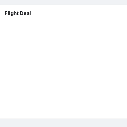
Flight Deal