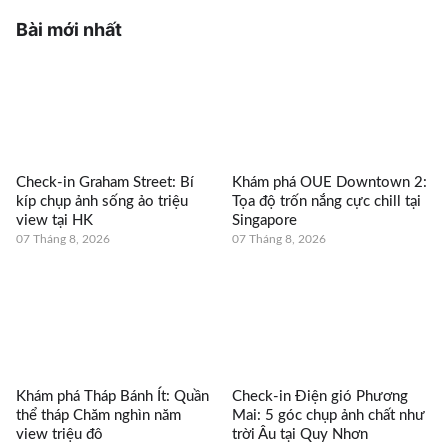
Bài mới nhất
Check-in Graham Street: Bí
Khám phá OUE Downtown 2:
kíp chụp ảnh sống ảo triệu
Tọa độ trốn nắng cực chill tại
view tại HK
Singapore
07 Tháng 8, 2026
07 Tháng 8, 2026
Khám phá Tháp Bánh Ít: Quần
Check-in Điện gió Phương
thể tháp Chăm nghìn năm
Mai: 5 góc chụp ảnh chất như
view triệu đô
trời Âu tại Quy Nhơn