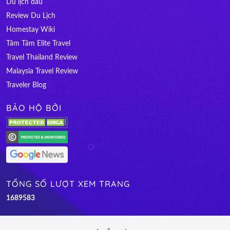
Du lịch đâu
Review Du Lịch
Homestay Wiki
Tâm Tâm Elite Travel
Travel Thailand Review
Malaysia Travel Review
Traveler Blog
BẢO HỘ BỞI
TỔNG SỐ LƯỢT XEM TRANG
1
6
8
9
5
8
3