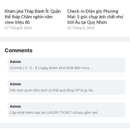
Khám phá Tháp Bánh Ít: Quần
Check-in Điện gió Phương
thể tháp Chăm nghìn năm
Mai: 5 góc chụp ảnh chất như
view triệu đô
trời Âu tại Quy Nhơn
07 Tháng 8, 2026
07 Tháng 8, 2026
Comments
Admin
Lộ trình ( 3 - 5 - 8 ) ngày khám phá Nhật Bản mùa ...
Admin
Nếu bạn quan tâm xem có thể quà tằng VIP là gì, Xe...
Admin
Cập nhật thêm loại vé LUXURY TICKET có bao gồm set...