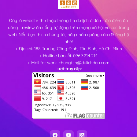
Đây là website thu thập thông tin du lịch ở đâu - địa điểm ăn
uông - review ăn uống tự động trên mạng xã hội và các trang
web! Nếu bạn thích chúng tôi, hãy nhấn quảng cáo để ủng hộ
nhé!
+ Địa chỉ: 188 Trương Công Định, Tân Bình, Hồ Chí Minh
+ Hotline báo lỗi: 0969.214.214
+ Mail for work: chungtsn@dulichdau.com
Lượt truy cập: