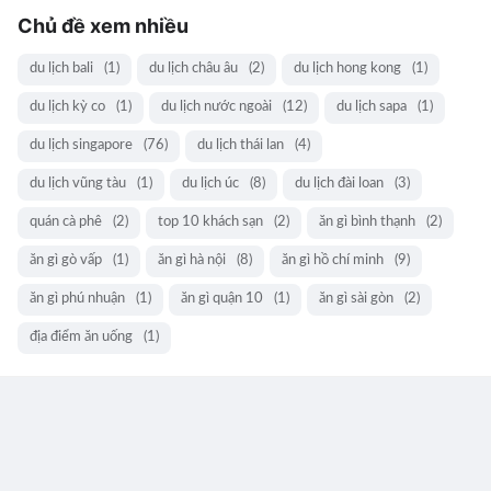
Chủ đề xem nhiều
du lịch bali
(1)
du lịch châu âu
(2)
du lịch hong kong
(1)
du lịch kỳ co
(1)
du lịch nước ngoài
(12)
du lịch sapa
(1)
du lịch singapore
(76)
du lịch thái lan
(4)
du lịch vũng tàu
(1)
du lịch úc
(8)
du lịch đài loan
(3)
quán cà phê
(2)
top 10 khách sạn
(2)
ăn gì bình thạnh
(2)
ăn gì gò vấp
(1)
ăn gì hà nội
(8)
ăn gì hồ chí minh
(9)
ăn gì phú nhuận
(1)
ăn gì quận 10
(1)
ăn gì sài gòn
(2)
địa điểm ăn uống
(1)