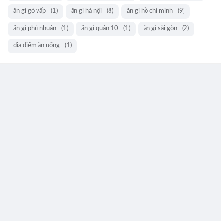
ăn gì gò vấp
(1)
ăn gì hà nội
(8)
ăn gì hồ chí minh
(9)
ăn gì phú nhuận
(1)
ăn gì quận 10
(1)
ăn gì sài gòn
(2)
địa điểm ăn uống
(1)