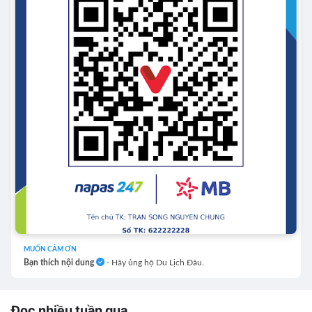
MUỐN CẢM ƠN
Bạn thích nội dung
- Hãy ủng hộ Du Lịch Đâu.
Đọc nhiều tuần qua