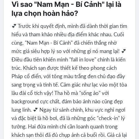
Vì sao "Nam Mạn - Bí Cảnh" lại là
lựa chọn hoàn hảo?
💕 Trước khi quyết định, mình đã dành thời gian tìm
hiểu và tham khảo nhiều địa điểm khác nhau. Cuối
cùng, "Nam Mạn - Bí Cảnh" đã chiến thắng nhờ
mức giá siêu hợp lý so với những gì nó mang lại! 💕
Điều đầu tiên khiến mình "fall in love" chính là kiến
trúc. Khách sạn được thiết kế theo phong cách
Pháp cổ điển, với tông màu trắng đen chủ đạo đầy
sang trọng và tinh tế. Cảm giác như lạc vào một tòa
lâu đài cổ tích vậy! Tha hồ mà "sống ảo" với
background cực chất, đảm bảo ảnh nào cũng đẹp
lung linh. 💕 Ngay từ sảnh chính, khu vực nghỉ ngơi
và đặc biệt là hồ bơi, đã là những góc "check-in" lý
tưởng. Hai đứa mình chỉ cần loanh quanh trong
khách sạn thôi đã đủ chụp ảnh cả buổi rồi. Giá cả lại