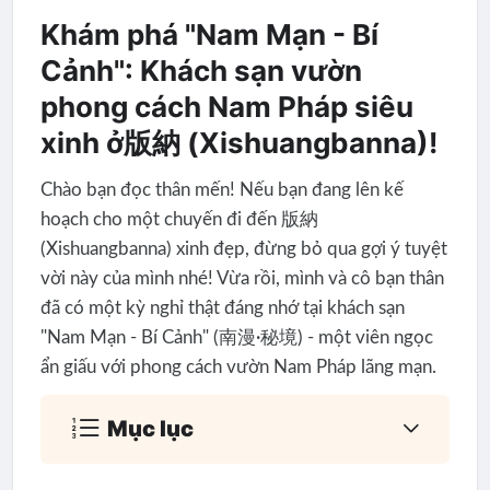
Khám phá "Nam Mạn - Bí
Cảnh": Khách sạn vườn
phong cách Nam Pháp siêu
xinh ở版納 (Xishuangbanna)!
Chào bạn đọc thân mến! Nếu bạn đang lên kế
hoạch cho một chuyến đi đến 版納
(Xishuangbanna) xinh đẹp, đừng bỏ qua gợi ý tuyệt
vời này của mình nhé! Vừa rồi, mình và cô bạn thân
đã có một kỳ nghỉ thật đáng nhớ tại khách sạn
"Nam Mạn - Bí Cảnh" (南漫·秘境) - một viên ngọc
ẩn giấu với phong cách vườn Nam Pháp lãng mạn.
Mục lục