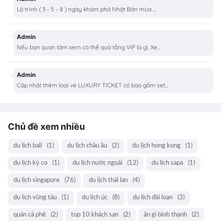
Lộ trình ( 3 - 5 - 8 ) ngày khám phá Nhật Bản mùa ...
Admin
Nếu bạn quan tâm xem có thể quà tằng VIP là gì, Xe...
Admin
Cập nhật thêm loại vé LUXURY TICKET có bao gồm set...
Chủ đề xem nhiều
du lịch bali
(1)
du lịch châu âu
(2)
du lịch hong kong
(1)
du lịch kỳ co
(1)
du lịch nước ngoài
(12)
du lịch sapa
(1)
du lịch singapore
(76)
du lịch thái lan
(4)
du lịch vũng tàu
(1)
du lịch úc
(8)
du lịch đài loan
(3)
quán cà phê
(2)
top 10 khách sạn
(2)
ăn gì bình thạnh
(2)