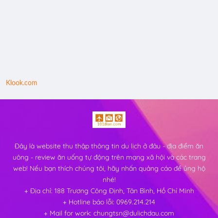
Klook.com
Đây là website thu thập thông tin du lịch ở đâu - địa điểm ăn
uông - review ăn uống tự động trên mạng xã hội và các trang
web! Nếu bạn thích chúng tôi, hãy nhấn quảng cáo để ủng hộ
nhé!
+ Địa chỉ: 188 Trương Công Định, Tân Bình, Hồ Chí Minh
+ Hotline báo lỗi: 0969.214.214
+ Mail for work: chungtsn@dulichdau.com