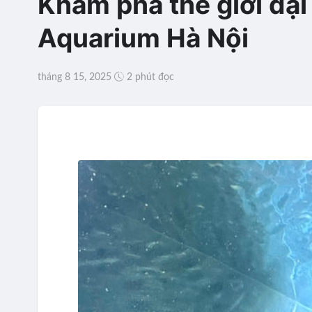
Khám phá thế giới đại
Aquarium Hà Nội
tháng 8 15, 2025
2 phút đọc