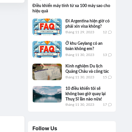
Điều khiển máy tính từ xa 100 máy sao cho
hiệu quả
Đi Argentina hiện giờ có
phải xin visa không?
tháng 11 29, 2023
12
Ở khu Geylang có an
toàn không em?
tháng 11 30, 2023
13
Kinh nghiệm Du lịch
Quảng Châu và công tác
tháng 11 30, 2023
15
10 điều khiến tôi sẽ
không bao giờ quay lại
Thuỵ Sĩ lần nào nữa!
tháng 11 30, 2023
17
Follow Us