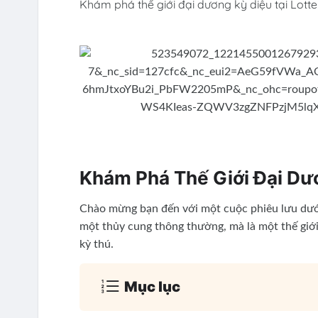
Khám phá thế giới đại dương kỳ diệu tại Lot
Khám Phá Thế Giới Đại Dươ
Chào mừng bạn đến với một cuộc phiêu lưu dưới 
một thủy cung thông thường, mà là một thế giớ
kỳ thú.
Mục lục