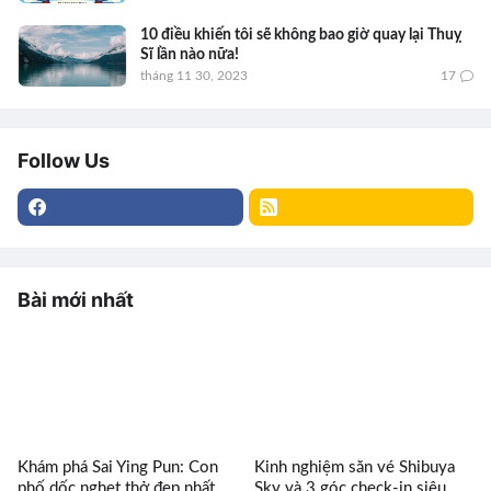
10 điều khiến tôi sẽ không bao giờ quay lại Thuỵ
Sĩ lần nào nữa!
tháng 11 30, 2023
17
Follow Us
Bài mới nhất
Khám phá Sai Ying Pun: Con
Kinh nghiệm săn vé Shibuya
phố dốc nghẹt thở đẹp nhất
Sky và 3 góc check-in siêu