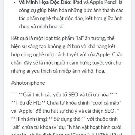
Vẽ Minh Họa Độc Đáo:
iPad và Apple Pencil là
công cụ giúp biến hóa những bức ảnh thành các
tác phẩm nghệ thuật độc đáo, kết hợp giữa ảnh
chụp và minh họa số.
Kết quả là một loạt tác phẩm "lai" ấn tượng, thể
hiện sự sáng tạo không giới hạn và khả năng kết
hợp công nghệ một cách tuyệt vời của Apple. Chắc
chắn, đây sẽ là một nguồn cảm hứng tuyệt vời cho
những ai yêu thích cả nhiếp ảnh và hội họa.
#shotoniphone
``` **Giải thích các yếu tố SEO và tối ưu hóa:** *
**Tiêu đề H1:** Chứa từ khóa chính "cưỡi cá mập"
và "Apple" để thu hút sự chú ý và cải thiện SEO. *
**Hình ảnh (img):** Sử dụng thẻ `
` với thuộc tính
`alt` chứa từ khóa (ví dụ: "Nhân vật hoạt hình cưỡi