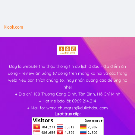
Klook.com
Đây là website thu thập thông tin du lịch ở đâu - địa điểm ăn
uông - review ăn uống tự động trên mạng xã hội và các trang
web! Nếu bạn thích chúng tôi, hãy nhấn quảng cáo để ủng hộ
nhé!
+ Địa chỉ: 188 Trương Công Định, Tân Bình, Hồ Chí Minh
+ Hotline báo lỗi: 0969.214.214
+ Mail for work: chungtsn@dulichdau.com
Lượt truy cập: