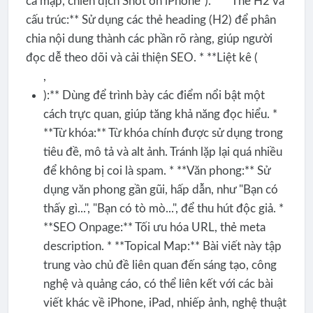
cá mập, chiến dịch Shot on iPhone"). * **Thẻ H2 và
cấu trúc:** Sử dụng các thẻ heading (H2) để phân
chia nội dung thành các phần rõ ràng, giúp người
đọc dễ theo dõi và cải thiện SEO. * **Liệt kê (
,
):** Dùng để trình bày các điểm nổi bật một
cách trực quan, giúp tăng khả năng đọc hiểu. *
**Từ khóa:** Từ khóa chính được sử dụng trong
tiêu đề, mô tả và alt ảnh. Tránh lặp lại quá nhiều
để không bị coi là spam. * **Văn phong:** Sử
dụng văn phong gần gũi, hấp dẫn, như "Bạn có
thấy gì...", "Bạn có tò mò...", để thu hút độc giả. *
**SEO Onpage:** Tối ưu hóa URL, thẻ meta
description. * **Topical Map:** Bài viết này tập
trung vào chủ đề liên quan đến sáng tạo, công
nghệ và quảng cáo, có thể liên kết với các bài
viết khác về iPhone, iPad, nhiếp ảnh, nghệ thuật