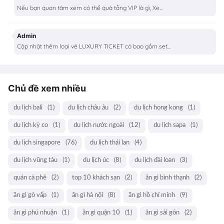
Nếu bạn quan tâm xem có thể quà tằng VIP là gì, Xe...
Admin
Cập nhật thêm loại vé LUXURY TICKET có bao gồm set...
Chủ đề xem nhiều
du lịch bali
(1)
du lịch châu âu
(2)
du lịch hong kong
(1)
du lịch kỳ co
(1)
du lịch nước ngoài
(12)
du lịch sapa
(1)
du lịch singapore
(76)
du lịch thái lan
(4)
du lịch vũng tàu
(1)
du lịch úc
(8)
du lịch đài loan
(3)
quán cà phê
(2)
top 10 khách sạn
(2)
ăn gì bình thạnh
(2)
ăn gì gò vấp
(1)
ăn gì hà nội
(8)
ăn gì hồ chí minh
(9)
ăn gì phú nhuận
(1)
ăn gì quận 10
(1)
ăn gì sài gòn
(2)