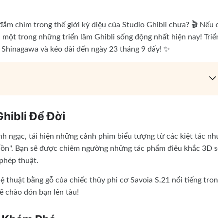
đắm chìm trong thế giới kỳ diệu của Studio Ghibli chưa? 🎬 Nếu 
ến một trong những triển lãm Ghibli sống động nhất hiện nay! Triể
i Shinagawa và kéo dài đến ngày 23 tháng 9 đấy! ✨
hibli Để Đời
inh ngạc, tái hiện những cảnh phim biểu tượng từ các kiệt tác nh
h hồn". Bạn sẽ được chiêm ngưỡng những tác phẩm điêu khắc 3D 
phép thuật.
thuật bằng gỗ của chiếc thủy phi cơ Savoia S.21 nổi tiếng tro
ẽ chào đón bạn lên tàu!