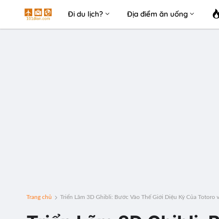
Đi du lịch?
Địa điểm ăn uống
Trang chủ
Triển Lãm 3D Ghibli: Bước Vào Thế Giới Diệu Kỳ Của Totoro v