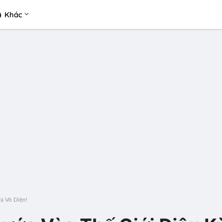
Khác
à Vô Diện!