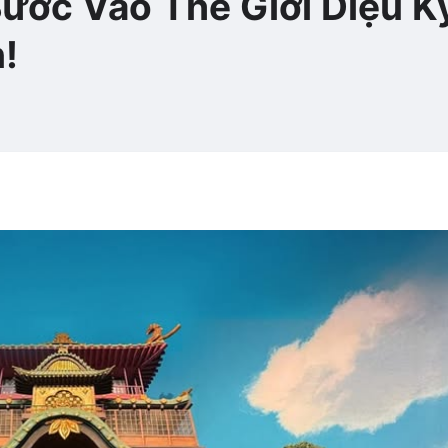
Bước Vào Thế Giới Diệu K
!