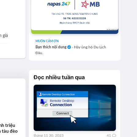
 giá
MUỐN CẢM ƠN
Bạn thích nội dung
- Hãy ủng hộ Du Lịch
Đâu.
Đọc nhiều tuần qua
h triệu
n tàu đèo
tháng 11 30, 2023
41