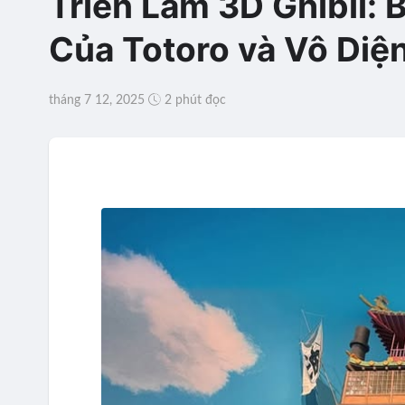
Triển Lãm 3D Ghibli: 
Của Totoro và Vô Diện
tháng 7 12, 2025
2 phút đọc