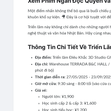
Xem Phim Ngắn Độc Quyền và
Một điểm nhấn không thể bỏ qua là buổi chiếu
khuôn khổ sự kiện. 🎥 Đây là cơ hội tuyệt vời đ
Triển lãm này không chỉ dành cho những người h
nghệ thuật và văn hóa Nhật Bản. Hãy cùng nhau 
Thông Tin Chi Tiết Về Triển L
Địa điểm:
Triển lãm Điêu Khắc 3D Studio Gh
Địa chỉ:
Warehouse TERRADA B&C HALL / E 
phút đi bộ)
Thời gian diễn ra:
27/05/2025 - 23/09/2025
Giờ mở cửa:
9:30 sáng - 8:00 tối (vào cửa cu
Giá vé:
Người lớn: ¥1,900
Học sinh cấp 2 & cấp 3: ¥1,600
Học sinh tiểu học: ¥1,200