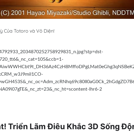
Kỳ Của Totoro và Vô Diện!
ật! Triển Lãm Điêu Khắc 3D Sống Độ