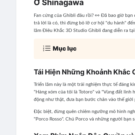
Ở Shinagawa
Fan cứng của Ghibli đâu rồi? 👀 Đã bao giờ bạn 
trả lời là có, thì đừng bỏ lỡ cơ hội "du hành" đ
lãm Điêu Khắc 3D Studio Ghibli đang diễn ra tạ
Mục lục
Tái Hiện Những Khoảnh Khắc G
Triển lãm này là một trải nghiệm thực tế đáng k
"Hàng xóm của tôi là Totoro" và "Vùng đất lin
động như thật, đưa bạn bước chân vào thế giới 
Đặc biệt, đừng quên chiêm ngưỡng mô hình nghệ 
"Porco Rosso". Chú Porco và những người bạn s