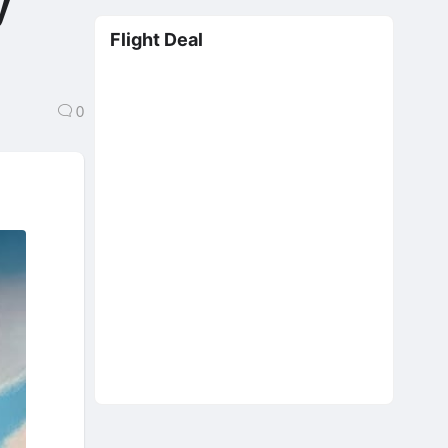
ỳ
Flight Deal
0