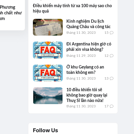
Điều khiển máy tính từ xa 100 máy sao cho
 Phương
hiệu quả
nh chất như
hơn
Kinh nghiệm Du lịch
Quảng Châu và công tác
tháng 11 30, 2023
15
Đi Argentina hiện giờ có
phải xin visa không?
tháng 11 29, 2023
12
Ở khu Geylang có an
toàn không em?
tháng 11 30, 2023
13
10 điều khiến tôi sẽ
không bao giờ quay lại
Thuỵ Sĩ lần nào nữa!
tháng 11 30, 2023
17
Follow Us