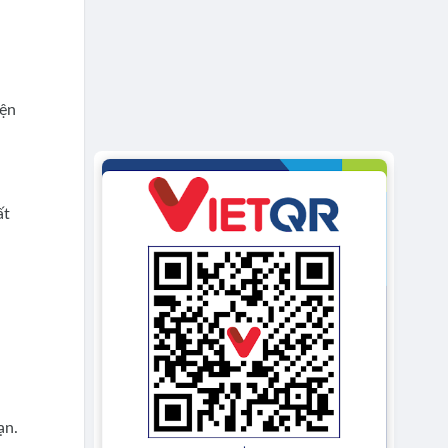
iện
ất
ạn.