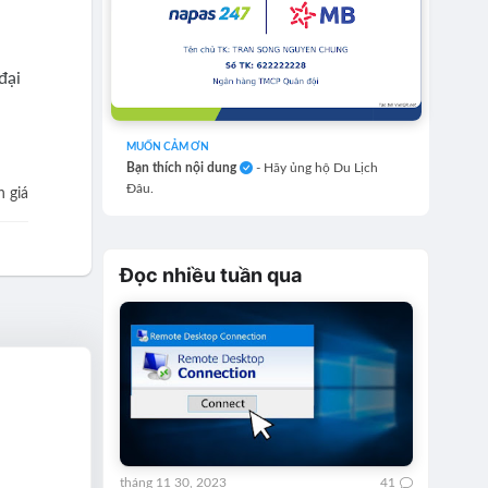
đại
MUỐN CẢM ƠN
Bạn thích nội dung
- Hãy ủng hộ Du Lịch
Đâu.
 giá
Đọc nhiều tuần qua
tháng 11 30, 2023
41