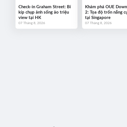
Check-in Graham Street: Bí
Khám phá OUE Dow
kíp chụp ảnh sống ảo triệu
2: Tọa độ trốn nắng cự
view tại HK
tại Singapore
07 Tháng 8, 2026
07 Tháng 8, 2026