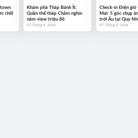
ntown
Khám phá Tháp Bánh Ít:
Check-in Điện gió
c chill
Quần thể tháp Chăm nghìn
Mai: 5 góc chụp ả
năm view triệu đô
trời Âu tại Quy N
07 Tháng 8, 2026
07 Tháng 8, 2026