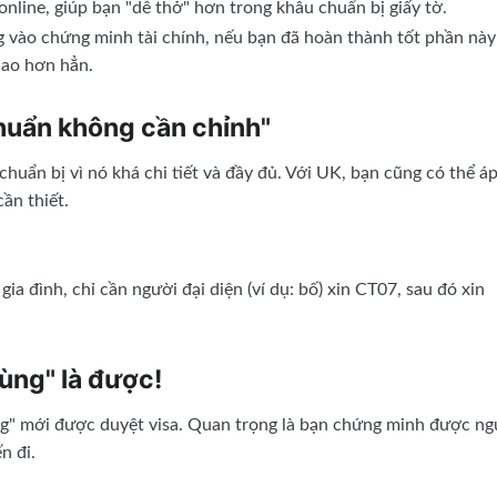
nline, giúp bạn "dễ thở" hơn trong khâu chuẩn bị giấy tờ.
vào chứng minh tài chính, nếu bạn đã hoàn thành tốt phần này
cao hơn hẳn.
chuẩn không cần chỉnh"
uẩn bị vì nó khá chi tiết và đầy đủ. Với UK, bạn cũng có thể á
ần thiết.
ia đình, chỉ cần người đại diện (ví dụ: bố) xin CT07, sau đó xin
dùng" là được!
ủng" mới được duyệt visa. Quan trọng là bạn chứng minh được n
n đi.