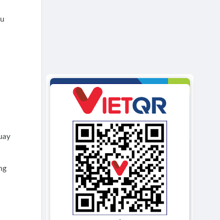
ậu
uay
ng