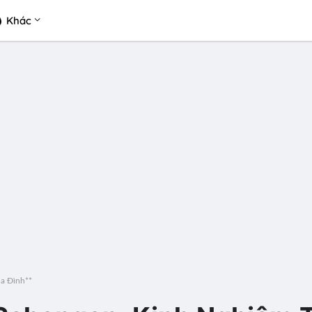
Khác
ia Đình**