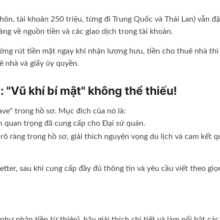
ôn, tài khoản 250 triệu, từng đi Trung Quốc và Thái Lan) vẫn đ
ràng về nguồn tiền và các giao dịch trong tài khoản.
ờng rút tiền mặt ngay khi nhận lương hưu, tiền cho thuê nhà thì
ê nhà và giấy ủy quyền.
): "Vũ khí bí mật" không thể thiếu!
ve" trong hồ sơ. Mục đích của nó là:
 quan trọng đã cung cấp cho Đại sứ quán.
 ràng trong hồ sơ, giải thích nguyện vọng du lịch và cam kết q
ter, sau khi cung cấp đầy đủ thông tin và yêu cầu viết theo giọ
hư nhận tiền từ thiện), hãy giải thích chi tiết và làm nổi bật các