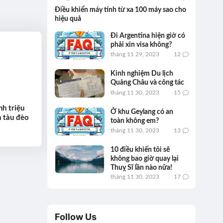
Điều khiển máy tính từ xa 100 máy sao cho
hiệu quả
Đi Argentina hiện giờ có
phải xin visa không?
tháng 11 29, 2023
12
Kinh nghiệm Du lịch
Quảng Châu và công tác
tháng 11 30, 2023
15
h triệu
Ở khu Geylang có an
n tàu đèo
toàn không em?
tháng 11 30, 2023
13
10 điều khiến tôi sẽ
không bao giờ quay lại
Thuỵ Sĩ lần nào nữa!
tháng 11 30, 2023
17
Follow Us