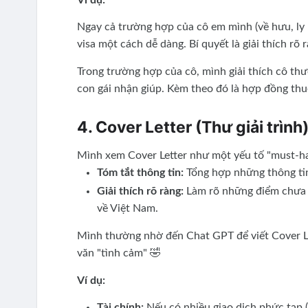
Ngay cả trường hợp của cô em mình (về hưu, ly h
visa một cách dễ dàng. Bí quyết là giải thích rõ 
Trong trường hợp của cô, mình giải thích cô thư
con gái nhận giúp. Kèm theo đó là hợp đồng thu
4. Cover Letter (Thư giải trình
Mình xem Cover Letter như một yếu tố "must-ha
Tóm tắt thông tin:
Tổng hợp những thông tin
Giải thích rõ ràng:
Làm rõ những điểm chưa rõ
về Việt Nam.
Mình thường nhờ đến Chat GPT để viết Cover Let
văn "tình cảm" 🤣
Ví dụ:
Tài chính:
Nếu có nhiều giao dịch phức tạp (n