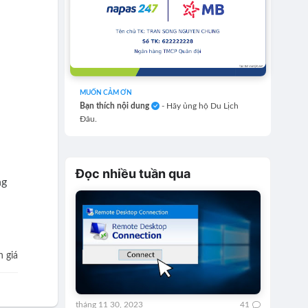
MUỐN CẢM ƠN
Bạn thích nội dung
- Hãy ủng hộ Du Lịch
Đâu.
Đọc nhiều tuần qua
ng
 giá
tháng 11 30, 2023
41