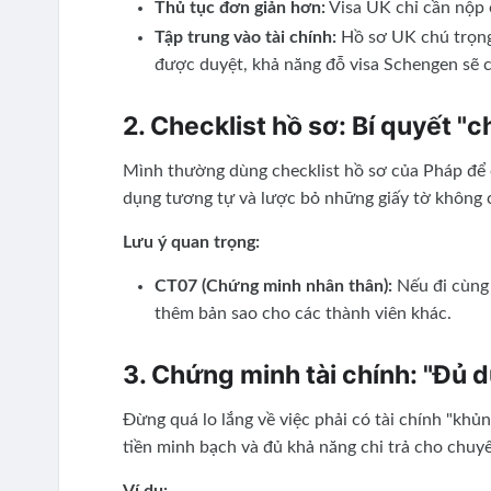
Thủ tục đơn giản hơn:
Visa UK chỉ cần nộp o
Tập trung vào tài chính:
Hồ sơ UK chú trọng 
được duyệt, khả năng đỗ visa Schengen sẽ 
2. Checklist hồ sơ: Bí quyết "
Mình thường dùng checklist hồ sơ của Pháp để ch
dụng tương tự và lược bỏ những giấy tờ không c
Lưu ý quan trọng:
CT07 (Chứng minh nhân thân):
Nếu đi cùng g
thêm bản sao cho các thành viên khác.
3. Chứng minh tài chính: "Đủ 
Đừng quá lo lắng về việc phải có tài chính "kh
tiền minh bạch và đủ khả năng chi trả cho chuyế
Ví dụ: