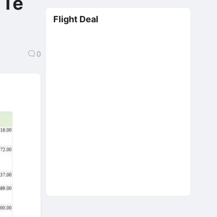
 Tế
Flight Deal
0