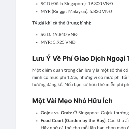
SGD (Đô la Singapore): 19.300 VNĐ
MYR (Ringgit Malaysia): 5.830 VNĐ
Tỷ giá khi cà thẻ (trung bình):
SGD: 19.840 VNĐ
MYR: 5.925 VNĐ
Lưu Ý Về Phí Giao Dịch Ngoại 
Một điểm quan trọng cần lưu ý là một số thẻ có q
mình có mức phí 1.5%, nhưng vì có mức phí tối
hưởng đáng kể. Nếu bạn sở hữu thẻ miễn phí phí
Một Vài Mẹo Nhỏ Hữu Ích
Gojek vs. Grab:
Ở Singapore, Gojek thường 
Food Court (Garden by the Bay):
Các khu ẩm
Hãy nhớ cà thẻ cho mỗi lần bạn chọn món ở