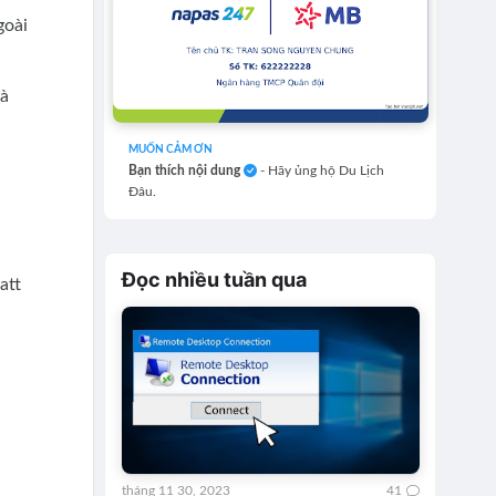
goài
và
MUỐN CẢM ƠN
Bạn thích nội dung
- Hãy ủng hộ Du Lịch
Đâu.
Đọc nhiều tuần qua
att
d
tháng 11 30, 2023
41