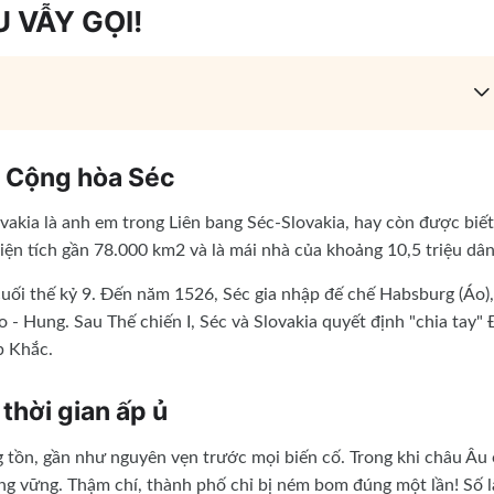
 VẪY GỌI!
a Cộng hòa Séc
akia là anh em trong Liên bang Séc-Slovakia, hay còn được biết
iện tích gần 78.000 km2 và là mái nhà của khoảng 10,5 triệu dân
uối thế kỷ 9. Đến năm 1526, Séc gia nhập đế chế Habsburg (Áo),
- Hung. Sau Thế chiến I, Séc và Slovakia quyết định "chia tay" 
p Khắc.
thời gian ấp ủ
 tồn, gần như nguyên vẹn trước mọi biến cố. Trong khi châu Âu
ng vững. Thậm chí, thành phố chỉ bị ném bom đúng một lần! Số l