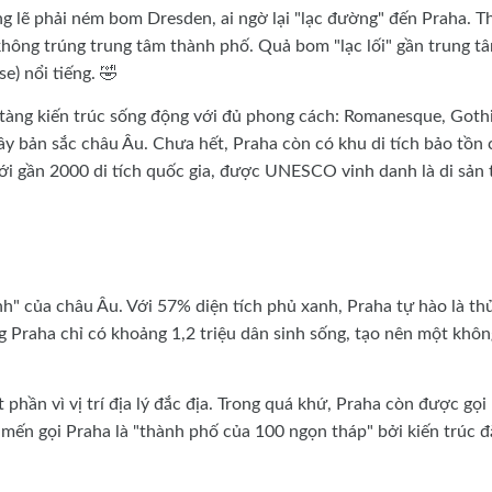
 lẽ phải ném bom Dresden, ai ngờ lại "lạc đường" đến Praha. T
hông trúng trung tâm thành phố. Quả bom "lạc lối" gần trung t
e) nổi tiếng. 🤣
 tàng kiến trúc sống động với đủ phong cách: Romanesque, Gothi
đầy bản sắc châu Âu. Chưa hết, Praha còn có khu di tích bảo tồn 
ới gần 2000 di tích quốc gia, được UNESCO vinh danh là di sản 
nh" của châu Âu. Với 57% diện tích phủ xanh, Praha tự hào là th
 Praha chỉ có khoảng 1,2 triệu dân sinh sống, tạo nên một khôn
hần vì vị trí địa lý đắc địa. Trong quá khứ, Praha còn được gọi 
 mến gọi Praha là "thành phố của 100 ngọn tháp" bởi kiến trúc đ