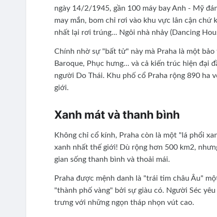
ngày 14/2/1945, gần 100 máy bay Anh - Mỹ đáng
may mắn, bom chỉ rơi vào khu vực lân cận chứ k
nhất lại rơi trúng... Ngôi nhà nhảy (Dancing Hous
Chính nhờ sự "bất tử" này mà Praha là một bảo
Baroque, Phục hưng... và cả kiến trúc hiện đại 
người Do Thái. Khu phố cổ Praha rộng 890 ha v
giới.
Xanh mát và thanh bình
Không chỉ cổ kính, Praha còn là một "lá phổi xa
xanh nhất thế giới! Dù rộng hơn 500 km2, nhưng
gian sống thanh bình và thoải mái.
Praha được mệnh danh là "trái tim châu Âu" một p
"thành phố vàng" bởi sự giàu có. Người Séc yêu
trưng với những ngọn tháp nhọn vút cao.