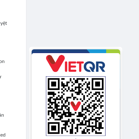
uyệt
Con
ợ
ân
ked