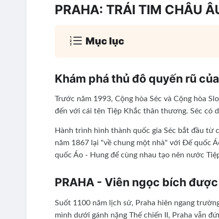
PRAHA: TRÁI TIM CHÂU ÂU
Mục lục
Khám phá thủ đô quyến rũ củ
Trước năm 1993, Cộng hòa Séc và Cộng hòa Slov
đến với cái tên Tiệp Khắc thân thương. Séc có d
Hành trình hình thành quốc gia Séc bắt đầu từ c
năm 1867 lại "về chung một nhà" với Đế quốc Áo 
quốc Áo - Hung để cùng nhau tạo nên nước Tiệ
PRAHA - Viên ngọc bích được 
Suốt 1100 năm lịch sử, Praha hiên ngang trường
mình dưới gánh nặng Thế chiến II, Praha vẫn đứ