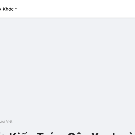
Khác
ười Việt