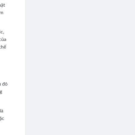
hật
âm
c,
của
thế
ủ đô
g
là
ặc