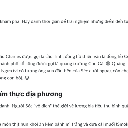
 khám phá! Hãy dành thời gian để trải nghiệm những điểm đến t
ầu Charles được gọi là cầu Tình, đồng hồ thiên văn là đồng hồ 
 thành phố cổ cũng được gọi là quảng trường Con Gà. 😅 Quảng
 Ngựa (vì có tượng ông vua đầu tiên của Séc cưỡi ngựa), còn ch
ợng con bò). 😂
 ẩm thực địa phương
anh! Người Séc "vô địch" thế giới về lượng bia tiêu thụ bình qu
 món thịt hun khói ăn kèm bánh mì trắng và dưa cải muối (Smo