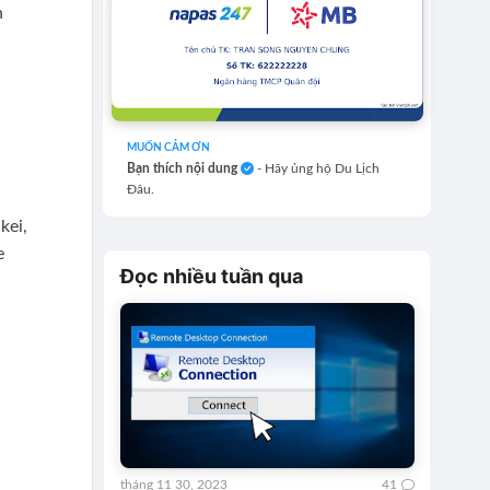
n
MUỐN CẢM ƠN
Bạn thích nội dung
- Hãy ủng hộ Du Lịch
Đâu.
kei,
e
Đọc nhiều tuần qua
tháng 11 30, 2023
41