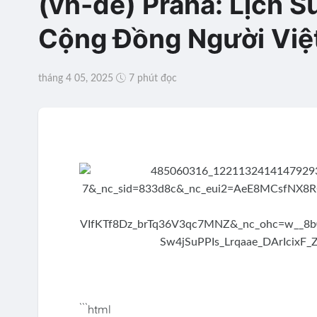
(vn-de) Praha: Lịch S
Cộng Đồng Người Việ
tháng 4 05, 2025
7 phút đọc
```html