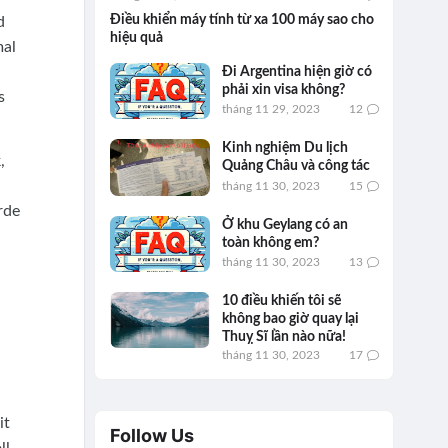
Điều khiển máy tính từ xa 100 máy sao cho
d
hiệu quả
mal
Đi Argentina hiện giờ có
phải xin visa không?
s
tháng 11 29, 2023
12
Kinh nghiệm Du lịch
,
Quảng Châu và công tác
tháng 11 30, 2023
15
rde
Ở khu Geylang có an
toàn không em?
tháng 11 30, 2023
13
10 điều khiến tôi sẽ
không bao giờ quay lại
Thuỵ Sĩ lần nào nữa!
tháng 11 30, 2023
17
it
Follow Us