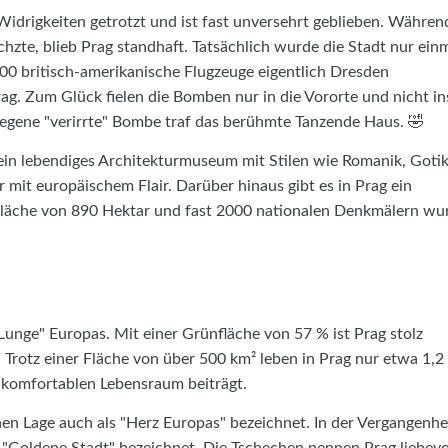
Widrigkeiten getrotzt und ist fast unversehrt geblieben. Währen
hzte, blieb Prag standhaft. Tatsächlich wurde die Stadt nur ein
00 britisch-amerikanische Flugzeuge eigentlich Dresden
rag. Zum Glück fielen die Bomben nur in die Vororte und nicht in
gene "verirrte" Bombe traf das berühmte Tanzende Haus. 🤣
 ein lebendiges Architekturmuseum mit Stilen wie Romanik, Gotik
 mit europäischem Flair. Darüber hinaus gibt es in Prag ein
er Fläche von 890 Hektar und fast 2000 nationalen Denkmälern wu
 Lunge" Europas. Mit einer Grünfläche von 57 % ist Prag stolz
! Trotz einer Fläche von über 500 km² leben in Prag nur etwa 1,2
 komfortablen Lebensraum beiträgt.
hen Lage auch als "Herz Europas" bezeichnet. In der Vergangenhe