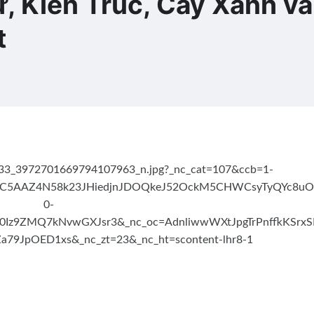
ử, Kiến Trúc, Cây Xanh và
t