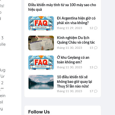
ls!
Điều khiển máy tính từ xa 100 máy sao cho
hiệu quả
o
d
Đi Argentina hiện giờ có
phải xin visa không?
tháng 11 29, 2023
12
 3
Kinh nghiệm Du lịch
Quảng Châu và công tác
olle
tháng 11 30, 2023
15
Ở khu Geylang có an
toàn không em?
tháng 11 30, 2023
13
lug
für
10 điều khiến tôi sẽ
không bao giờ quay lại
 2
Thuỵ Sĩ lần nào nữa!
**
tháng 11 30, 2023
17
ein
il
by
Follow Us