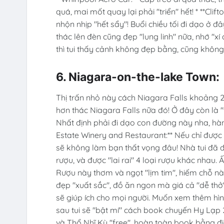
quá, mai mốt quay lại phải "triển" hết! * **Clif
nhộn nhịp "hết sẩy"! Buổi chiều tối đi dạo ở đ
thác lên đèn cũng đẹp "lung linh" nữa, nhớ "xí
thì tui thấy cảnh không đẹp bằng, cũng không
6. Niagara-on-the-lake Town:
Thị trấn nhỏ này cách Niagara Falls khoảng 25
hơn thác Niagara Falls nữa đó! Ở đây còn là "
Nhất định phải đi dạo con đường này nha, hàng
Estate Winery and Restaurant:** Nếu chỉ được 
sẽ không làm bạn thất vọng đâu! Nhà tui đã 
rượu, và được "lai rai" 4 loại rượu khác nhau
Rượu này thơm và ngọt "lịm tim", hiếm chỗ n
đẹp "xuất sắc", đồ ăn ngon mà giá cả "dễ thở",
sẽ giúp ích cho mọi người. Muốn xem thêm hình
sau tui sẽ "bật mí" cách book chuyến Hy Lạp 
và Thổ Nhĩ Kỳ "free", hoàn toàn book bằng đi