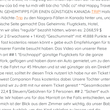
view của bố mẹ tui mới viết bài cho "chắc cú" nha! Happy Trave
EN: GEHEIMTIPPS FÜR EINEN GÜNSTIGEN KANADA-
TRIP
! Hall
-Nächte-
Trip
zu den Niagara-Fällen in Kanada hinter uns, un
sche Seite gemacht! Das Geheimnis: Flugtickets, Hotel,
wir alles "regulär" bezahlt hätten, wären es: 2.068,59 $
ür 2 Erwachsene + 1 Kind) "Geschummelt" mit: 41.888 Punkte +
ihr fast kostenlos reisen könnt + gebe euch Empfehlungen für t
nserer Familie besucht haben. Das Video von unserer Reise
 an! ## 1. "Erschnappt" günstige Flugtickets für die ganze
 York, geflogen und haben dann ein Auto gemietet, um zu den
die Fahrt nur 45 Minuten und ist viel günstiger als ein Direktf
reist, solltet ihr diesen Trick nutzen! Ich habe nur ein Ticket 
west Companion Pass kostenlos dabei. Unsere Tochter unter
ind wir zu dritt mit nur einem Ticket gereist! * **Gesamtkosten:
2,4 $ Steuern/Gebühren für 3 Personen. ## 2. "Sichert" euch 
: Wir haben uns für das Marriott on the Falls entschieden, we
Für mich ist der Blick aus dem Zimmer sehr wichtig, da unser Ba
 einen Ausblick, um das Kind schlafen zu lassen und die