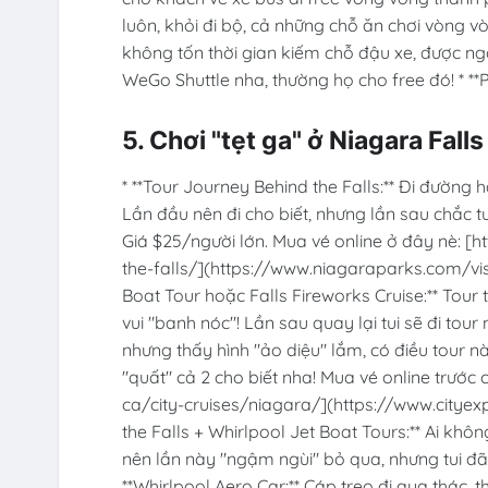
luôn, khỏi đi bộ, cả những chỗ ăn chơi vòng v
không tốn thời gian kiếm chỗ đậu xe, được ngồ
WeGo Shuttle nha, thường họ cho free đó! * **
5. Chơi "tẹt ga" ở Niagara Fall
* **Tour Journey Behind the Falls:** Đi đường 
Lần đầu nên đi cho biết, nhưng lần sau chắc t
Giá $25/người lớn. Mua vé online ở đây nè: [
the-falls/](https://www.niagaraparks.com/visi
Boat Tour hoặc Falls Fireworks Cruise:** Tour
vui "banh nóc"! Lần sau quay lại tui sẽ đi tour
nhưng thấy hình "ảo diệu" lắm, có điều tour 
"quất" cả 2 cho biết nha! Mua vé online trướ
ca/city-cruises/niagara/](https://www.cityexp
the Falls + Whirlpool Jet Boat Tours:** Ai không
nên lần này "ngậm ngùi" bỏ qua, nhưng tui đã "
**Whirlpool Aero Car:** Cáp treo đi qua thác, t