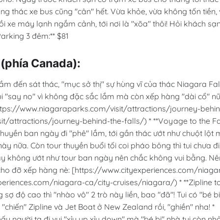
òng thác xe bus cũng "cân" hết. Vừa khỏe, vừa không tốn tiền,
i xe máy lạnh ngắm cảnh, tới nơi là "xõa" thôi! Hỏi khách sạ
Parking 3 đêm:** $81
s (phía Canada):
hầm đến sát thác, "mục sở thị" sự hùng vĩ của thác Niagara Fal
ui "say no" vì không đặc sắc lắm mà còn xếp hàng "dài cổ" nữ
https://www.niagaraparks.com/visit/attractions/journey-behi
t/attractions/journey-behind-the-falls/) * **Voyage to the Fa
 thuyền ban ngày đi "phê" lắm, tới gần thác ướt như chuột lột
 này nữa. Còn tour thuyền buổi tối coi pháo bông thì tui chưa đi
này không ướt như tour ban ngày nên chắc không vui bằng. Nê
c cho đỡ xếp hàng nè: [https://www.cityexperiences.com/niaga
eriences.com/niagara-ca/city-cruises/niagara/) * **Zipline t
 sợ độ cao thì "nhào vô" 2 trò này liền, bao "đã"! Tui có "bé bi
chiến" Zipline và Jet Boat ở New Zealand rồi, "ghiền" nha! *
hấy người ta đi vui "xỉu up xỉu down" mà "bé bi" nhà tui còn nh