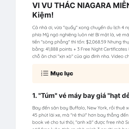
VI VU THÁC NIAGARA MIỄN P
Kiệm!
Cả nhà ơi, vừa "quẩy" xong chuyến du lịch 4 n
phía Mỹ ngó nghiêng luôn nè! Bí mật là, vé má
tiền "sòng phẳng" thì tốn: $2,068.59 Nhưng thực
bằng: 41,888 points + 3 Free Night Certificates
chỗ ăn chơi "xịn xò" của gia đình nha. Video c
Mục lục
1. "Túm" vé máy bay giá "hạt d
Bay đến sân bay Buffalo, New York, rồi thuê x
45 phút lái xe, mà "rẻ thúi" hơn bay thẳng đến 
book vé cho tui thôi, "anh xã" được free nhờ