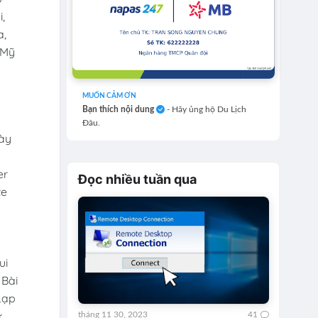
i,
a,
 Mỹ
MUỐN CẢM ƠN
Bạn thích nội dung
- Hãy ủng hộ Du Lịch
Đâu.
này
er
Đọc nhiều tuần qua
te
ui
 Bài
Lạp
k
tháng 11 30, 2023
41