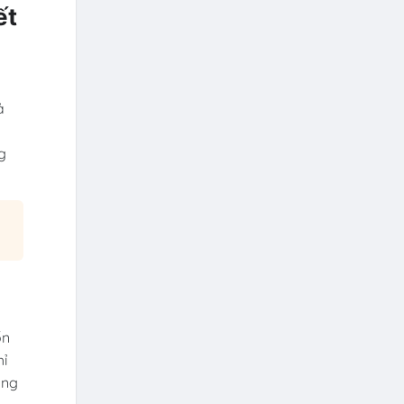
ết
ả
g
ốn
hỉ
ởng