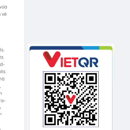
 vừa
n vé
ls.
a.
nd-
lls
 mà
,
n
ra-
o
"
ỏ