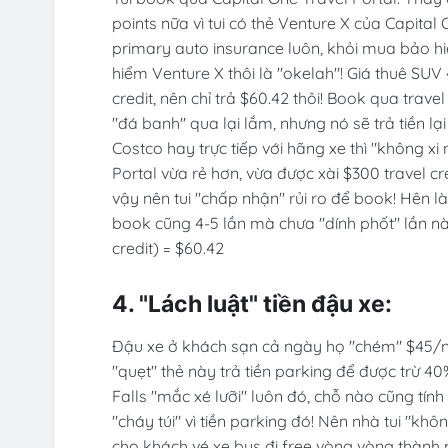
points nữa vì tui có thẻ Venture X của Capital
primary auto insurance luôn, khỏi mua bảo hi
hiểm Venture X thôi là "okelah"! Giá thuê SUV
credit, nên chỉ trả $60.42 thôi! Book qua travel 
"đá banh" qua lại lắm, nhưng nó sẽ trả tiền lại
Costco hay trực tiếp với hãng xe thì "không x
Portal vừa rẻ hơn, vừa được xài $300 travel cre
vậy nên tui "chấp nhận" rủi ro để book! Hên l
book cũng 4-5 lần mà chưa "dính phốt" lần nào
credit) = $60.42
4. "Lách luật" tiền đậu xe:
Đậu xe ở khách sạn cả ngày họ "chém" $45/ng
"quẹt" thẻ này trả tiền parking để được trừ 40%
Falls "mắc xé lưỡi" luôn đó, chỗ nào cũng tín
"cháy túi" vì tiền parking đó! Nên nhà tui "kh
cho khách vé xe bus đi free vòng vòng thành 