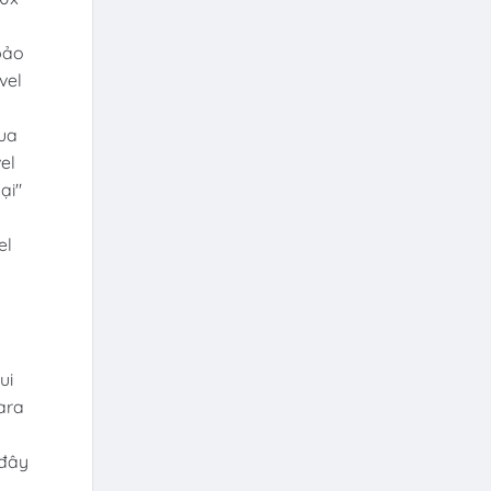
bảo
vel
qua
el
ại"
el
ui
gara
 đây