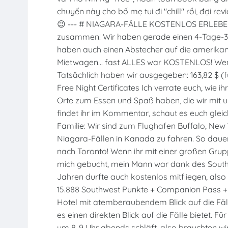
chuyến này cho bố mẹ tui đi "chill" rồi, đợi re
😉 --- # NIAGARA-FÄLLE KOSTENLOS ERLEB
zusammen! Wir haben gerade einen 4-Tage-3
haben auch einen Abstecher auf die amerikani
Mietwagen... fast ALLES war KOSTENLOS! Wenn 
Tatsächlich haben wir ausgegeben: 163,82 $ (f
Free Night Certificates Ich verrate euch, wie 
Orte zum Essen und Spaß haben, die wir mit u
findet ihr im Kommentar, schaut es euch gleich
Familie: Wir sind zum Flughafen Buffalo, New
Niagara-Fällen in Kanada zu fahren. So dauert 
nach Toronto! Wenn ihr mit einer großen Gruppe 
mich gebucht, mein Mann war dank des South
Jahren durfte auch kostenlos mitfliegen, also s
15.888 Southwest Punkte + Companion Pass + 2
Hotel mit atemberaubendem Blick auf die Fälle
es einen direkten Blick auf die Fälle bietet. 
um 8-9 Uhr abends schläft, also brauchten wir