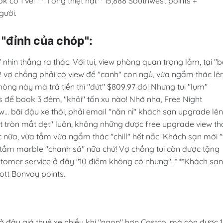
 có 1 vé! * **Tổng thiệt hại:** 15,888 Southwest points +
gười.
 "đỉnh của chóp":
" nhìn thẳng ra thác. Với tui, view phòng quan trọng lắm, tại "b
ên 2 vợ chồng phải có view để "canh" con ngủ, vừa ngắm thác lê
ng này mà trả tiền thì "đứt" $809.97 đó! Nhưng tui "lụm"
ts để book 3 đêm, "khỏi" tốn xu nào! Nhớ nha, Free Night
... bãi đậu xe thôi, phải email "năn nỉ" khách sạn upgrade lên
t tròn mắt dẹt" luôn, không những được free upgrade view th
c nữa, vừa tắm vừa ngắm thác "chill" hết nấc! Khách sạn mới 
 tắm marble "chanh sả" nữa chứ! Vợ chồng tui còn được tặng
tomer service ở đây "10 điểm không có nhưng"! * **Khách sạn
iott Bonvoy points.
:
 ở đây giá thuê xe nhiều khi "ngon" hơn Costco, mà còn được 