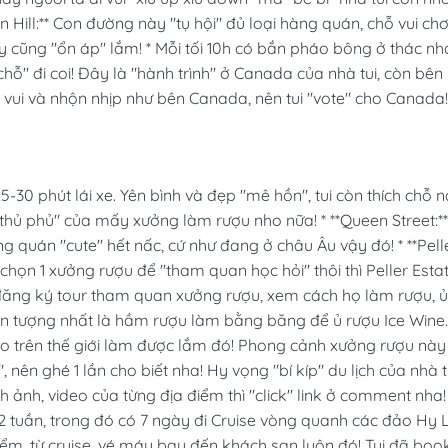
ton Hill:** Con đường này "tụ hội" đủ loại hàng quán, chỗ vui chơ
ây cũng "ổn áp" lắm! * Mỗi tối 10h có bắn pháo bông ở thác nh
 chỗ" đi coi! Đây là "hành trình" ở Canada của nhà tui, còn bên
 vui và nhộn nhịp như bên Canada, nên tui "vote" cho Canada!
-30 phút lái xe. Yên bình và đẹp "mê hồn", tui còn thích chỗ 
thủ phủ" của mấy xưởng làm rượu nho nữa! * **Queen Street:**
 quán "cute" hết nấc, cứ như đang ở châu Âu vậy đó! * **Pell
chọn 1 xưởng rượu để "tham quan học hỏi" thôi thì Peller Esta
đăng ký tour tham quan xưởng rượu, xem cách họ làm rượu, ủ
. Ấn tượng nhất là hầm rượu làm bằng băng để ủ rượu Ice Wine.
ào trên thế giới làm được lắm đó! Phong cảnh xưởng rượu này
 nên ghé 1 lần cho biết nha! Hy vọng "bí kíp" du lịch của nhà t
 ảnh, video của từng địa điểm thì "click" link ở comment nha!
2 tuần, trong đó có 7 ngày đi Cruise vòng quanh các đảo Hy 
ểm, từ cruise, vé máy bay đến khách sạn luôn đó! Tui đã boo