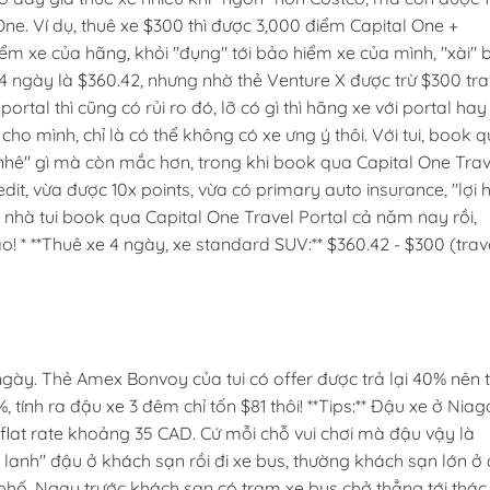
 One. Ví dụ, thuê xe $300 thì được 3,000 điểm Capital One +
ểm xe của hãng, khỏi "đụng" tới bảo hiểm xe của mình, "xài" 
 4 ngày là $360.42, nhưng nhờ thẻ Venture X được trừ $300 tra
portal thì cũng có rủi ro đó, lỡ có gì thì hãng xe với portal hay
 cho mình, chỉ là có thể không có xe ưng ý thôi. Với tui, book 
i nhê" gì mà còn mắc hơn, trong khi book qua Capital One Trav
dit, vừa được 10x points, vừa có primary auto insurance, "lợi h
à nhà tui book qua Capital One Travel Portal cả năm nay rồi,
! * **Thuê xe 4 ngày, xe standard SUV:** $360.42 - $300 (trav
ày. Thẻ Amex Bonvoy của tui có offer được trả lại 40% nên t
, tính ra đậu xe 3 đêm chỉ tốn $81 thôi! **Tips:** Đậu xe ở Nia
h flat rate khoảng 35 CAD. Cứ mỗi chỗ vui chơi mà đậu vậy là
ôn lanh" đậu ở khách sạn rồi đi xe bus, thường khách sạn lớn ở
phố. Ngay trước khách sạn có trạm xe bus chở thẳng tới thác