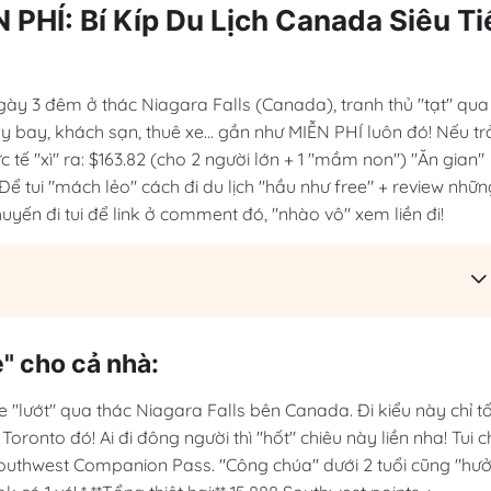
HÍ: Bí Kíp Du Lịch Canada Siêu Ti
gày 3 đêm ở thác Niagara Falls (Canada), tranh thủ "tạt" qua
y bay, khách sạn, thuê xe... gần như MIỄN PHÍ luôn đó! Nếu tr
 tế "xì" ra: $163.82 (cho 2 người lớn + 1 "mầm non") "Ăn gian"
 Để tui "mách lẻo" cách đi du lịch "hầu như free" + review nhữn
huyến đi tui để link ở comment đó, "nhào vô" xem liền đi!
ẻ" cho cả nhà:
e "lướt" qua thác Niagara Falls bên Canada. Đi kiểu này chỉ t
Toronto đó! Ai đi đông người thì "hốt" chiêu này liền nha! Tui c
 Southwest Companion Pass. "Công chúa" dưới 2 tuổi cũng "hư