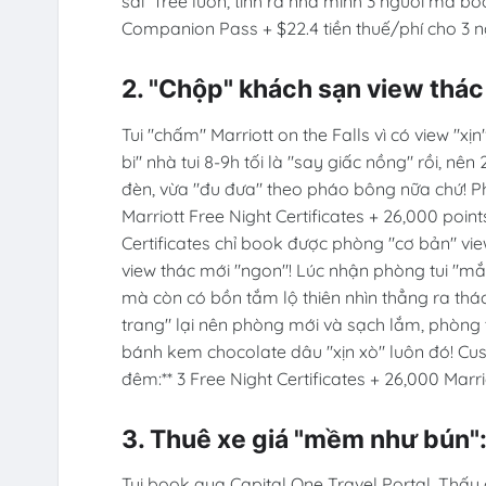
sái" free luôn, tính ra nhà mình 3 người mà book
Companion Pass + $22.4 tiền thuế/phí cho 3 n
2. "Chộp" khách sạn view thác
Tui "chấm" Marriott on the Falls vì có view "xịn
bi" nhà tui 8-9h tối là "say giấc nồng" rồi, n
đèn, vừa "đu đưa" theo pháo bông nữa chứ! Phò
Marriott Free Night Certificates + 26,000 poin
Certificates chỉ book được phòng "cơ bản" view
view thác mới "ngon"! Lúc nhận phòng tui "mắ
mà còn có bồn tắm lộ thiên nhìn thẳng ra thá
trang" lại nên phòng mới và sạch lắm, phòng
bánh kem chocolate dâu "xịn xò" luôn đó! Cus
đêm:** 3 Free Night Certificates + 26,000 Marr
3. Thuê xe giá "mềm như bún"
Tui book qua Capital One Travel Portal. Thấy