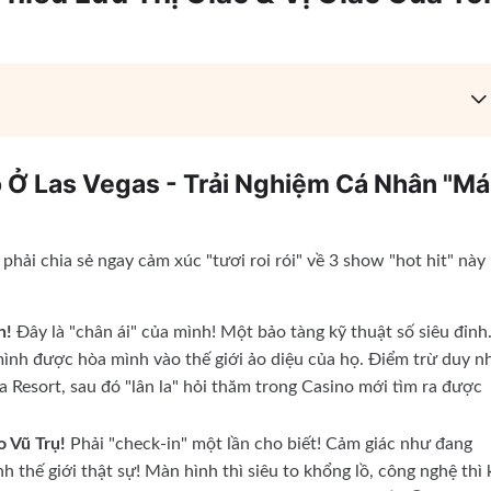
 Ở Las Vegas - Trải Nghiệm Cá Nhân "M
phải chia sẻ ngay cảm xúc "tươi roi rói" về 3 show "hot hit" này
n!
Đây là "chân ái" của mình! Một bảo tàng kỹ thuật số siêu đỉnh
 mình được hòa mình vào thế giới ảo diệu của họ. Điểm trừ duy n
ia Resort, sau đó "lân la" hỏi thăm trong Casino mới tìm ra được
o Vũ Trụ!
Phải "check-in" một lần cho biết! Cảm giác như đang
nh thế giới thật sự! Màn hình thì siêu to khổng lồ, công nghệ thì 