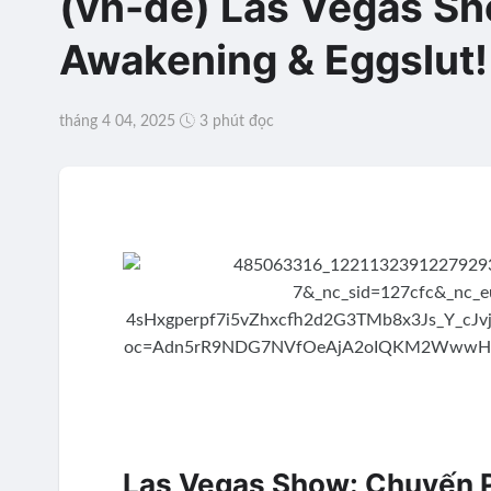
(vn-de) Las Vegas Sh
Awakening & Eggslut!
tháng 4 04, 2025
3 phút đọc
Las Vegas Show: Chuyến Ph