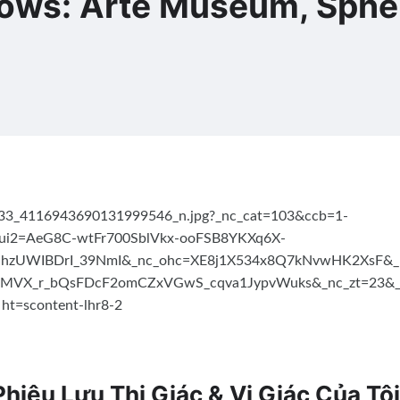
ows: Arte Museum, Sphe
iêu Lưu Thị Giác & Vị Giác Của Tôi