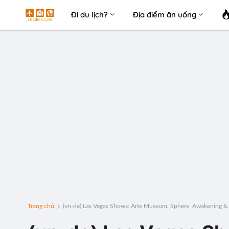
Đi du lịch?
Địa điểm ăn uống
Trang chủ
(vn-de) Las Vegas Shows: Arte Museum, Sphere, Awakening & 