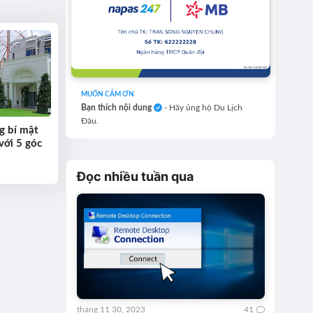
MUỐN CẢM ƠN
Bạn thích nội dung
- Hãy ủng hộ Du Lịch
Đâu.
g bí mật
với 5 góc
Đọc nhiều tuần qua
tháng 11 30, 2023
41