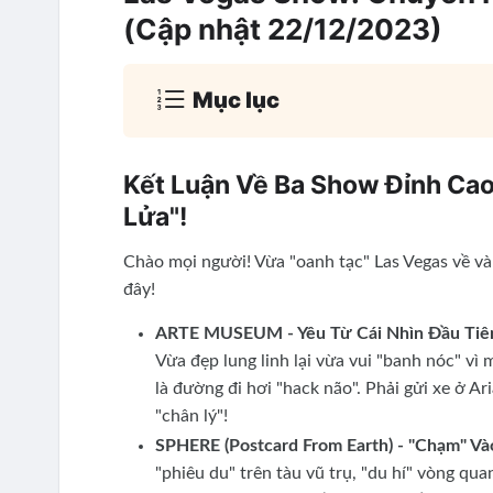
(Cập nhật 22/12/2023)
Mục lục
Kết Luận Về Ba Show Đỉnh Cao
Lửa"!
Chào mọi người! Vừa "oanh tạc" Las Vegas về và 
đây!
ARTE MUSEUM - Yêu Từ Cái Nhìn Đầu Tiê
Vừa đẹp lung linh lại vừa vui "banh nóc" vì
là đường đi hơi "hack não". Phải gửi xe ở Ar
"chân lý"!
SPHERE (Postcard From Earth) - "Chạm" Và
"phiêu du" trên tàu vũ trụ, "du hí" vòng qua