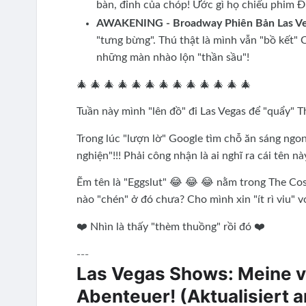
bàn, đỉnh của chóp! Ước gì họ chiếu phim Đ
AWAKENING - Broadway Phiên Bản Las Ve
"tưng bừng". Thú thật là mình vẫn "bồ kết" 
những màn nhào lộn "thần sầu"!
🎄 🎄 🎄 🎄 🎄 🎄 🎄 🎄 🎄 🎄 🎄 🎄 🎄
Tuần này mình "lên đồ" đi Las Vegas để "quẩy" T
Trong lúc "lượn lờ" Google tìm chỗ ăn sáng ngon
nghiện"!!! Phải công nhận là ai nghĩ ra cái tên 
Ẽm tên là "Eggslut" 😂 😂 😂 nằm trong The Cos
nào "chén" ở đó chưa? Cho mình xin "ít rì viu" v
❤️ Nhìn là thấy "thèm thuồng" rồi đó ❤️
---
Las Vegas Shows: Meine vi
Abenteuer! (Aktualisiert 