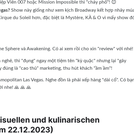
iệp Viên 007 hoặc Mission Impossible thì "cháy phố"! 😊
gas?
Show này giống như xem kịch Broadway kết hợp nhảy mú
Cirque du Soleil hơn, đặc biệt là Mystère, KÀ & O vì mấy show đ
he Sphere và Awakening. Có ai xem rồi cho xin "review" với nhé!
 nghẻ, thì "đụng" ngay một tiệm tên "kỳ quặc" nhưng lại "gây
này đúng là "cao thủ" marketing, thu hút khách "ầm ầm"!
mopolitan Las Vegas. Nghe đồn là phải xếp hàng "dài cổ". Có bạ
ới nhe! 🙏 🙏 🙏
suellen und kulinarischen
am 22.12.2023)