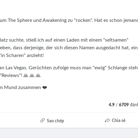
, um The Sphere und Awakening zu "rocken". Hat es schon jeman
atz suchte, stieß ich auf einen Laden mit einem "seltsamen"
eben, dass derjenige, der sich diesen Namen ausgedacht hat, ein
"in Scharen" anzieht!
tan Las Vegas. Gerüchten zufolge muss man "ewig" Schlange steh
"Reviews"! 🙏 🙏 🙏
r im Mund zusammen ❤️
4.9
/
6709
đánh
Chia sẻ
Sao chép