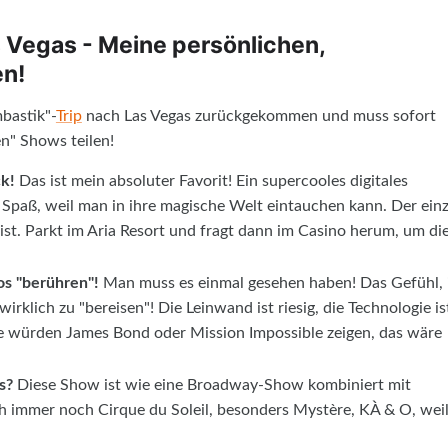
s Vegas - Meine persönlichen,
en!
bastik"-
Trip
nach Las Vegas zurückgekommen und muss sofort
n" Shows teilen!
k!
Das ist mein absoluter Favorit! Ein supercooles digitales
aß, weil man in ihre magische Welt eintauchen kann. Der einz
 ist. Parkt im Aria Resort und fragt dann im Casino herum, um di
s "berühren"!
Man muss es einmal gesehen haben! Das Gefühl, 
irklich zu "bereisen"! Die Leinwand ist riesig, die Technologie is
sie würden James Bond oder Mission Impossible zeigen, das wäre
s?
Diese Show ist wie eine Broadway-Show kombiniert mit
ch immer noch Cirque du Soleil, besonders Mystère, KÀ & O, wei