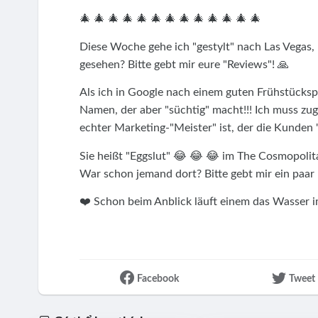
🎄 🎄 🎄 🎄 🎄 🎄 🎄 🎄 🎄 🎄 🎄 🎄 🎄
Diese Woche gehe ich "gestylt" nach Las Vegas
gesehen? Bitte gebt mir eure "Reviews"! 🙏
Als ich in Google nach einem guten Frühstückspl
Namen, der aber "süchtig" macht!!! Ich muss zug
echter Marketing-"Meister" ist, der die Kunden 
Sie heißt "Eggslut" 😂 😂 😂 im The Cosmopoli
War schon jemand dort? Bitte gebt mir ein paar 
❤️ Schon beim Anblick läuft einem das Wasse
Facebook
Tweet