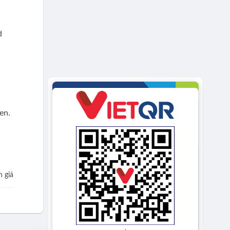
d
en.
 giá