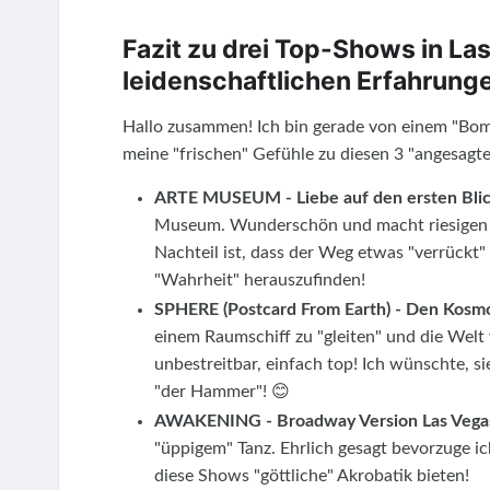
Fazit zu drei Top-Shows in La
leidenschaftlichen Erfahrung
Hallo zusammen! Ich bin gerade von einem "Bom
meine "frischen" Gefühle zu diesen 3 "angesagte
ARTE MUSEUM - Liebe auf den ersten Blic
Museum. Wunderschön und macht riesigen Sp
Nachteil ist, dass der Weg etwas "verrückt"
"Wahrheit" herauszufinden!
SPHERE (Postcard From Earth) - Den Kosmo
einem Raumschiff zu "gleiten" und die Welt w
unbestreitbar, einfach top! Ich wünschte, 
"der Hammer"! 😊
AWAKENING - Broadway Version Las Vega
"üppigem" Tanz. Ehrlich gesagt bevorzuge i
diese Shows "göttliche" Akrobatik bieten!