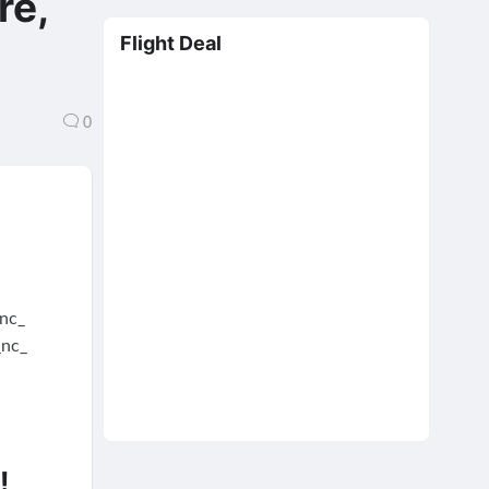
re,
Flight Deal
0
!