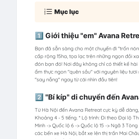
Mục lục
1️⃣ Giới thiệu "em" Avana Retr
Bạn đã sẵn sàng cho một chuyến đi "trốn nón
cấp rộng 15ha, tọa lạc trên những ngọn đồi 
đón bạn đó! Nơi đây không chỉ có thiết kế hài 
ẩm thực ngon "quên sầu" với nguyên liệu tươ
"say nắng" ngay từ cái nhìn đầu tiên!
2️⃣ "Bí kíp" di chuyển đến Ava
Từ Hà Nội đến Avana Retreat cực kỳ dễ dàng, có 
Khoảng 4 - 5 tiếng. * Lộ trình: Đi theo Đại lộ
Minh -> Quốc lộ 6 -> Quốc lộ 15 -> Ngã 3 Tòng
các bến xe Hà Nội, bắt xe lên thị trấn Mai Châu