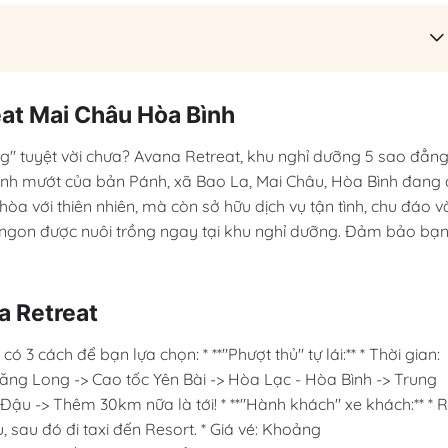
eat Mai Châu Hòa Bình
g" tuyệt vời chưa? Avana Retreat, khu nghỉ dưỡng 5 sao đẳn
xanh mướt của bản Pánh, xã Bao La, Mai Châu, Hòa Bình đang
hòa với thiên nhiên, mà còn sở hữu dịch vụ tận tình, chu đáo v
i ngon được nuôi trồng ngay tại khu nghỉ dưỡng. Đảm bảo bạn
na Retreat
3 cách để bạn lựa chọn: * **"Phượt thủ" tự lái:** * Thời gian:
 Thăng Long -> Cao tốc Yên Bài -> Hòa Lạc - Hòa Bình -> Trung
 Đậu -> Thêm 30km nữa là tới! * **"Hành khách" xe khách:** * 
, sau đó đi taxi đến Resort. * Giá vé: Khoảng