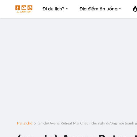
Đi du lịch?
Địa điểm ăn uống
Trang chủ
(vn-de) Avana Retreat Mai Châu: Khu nghỉ dưỡng mới toanh g