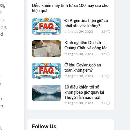
way
Điều khiển máy tính từ xa 100 máy sao cho
hiệu quả
ch
us
Đi Argentina hiện giờ có
son.
phải xin visa không?
tháng 11 29, 2023
12
nd
Kinh nghiệm Du lịch
Quảng Châu và công tác
tháng 11 30, 2023
15
Ở khu Geylang có an
toàn không em?
n
tháng 11 30, 2023
13
n
10 điều khiến tôi sẽ
không bao giờ quay lại
u
Thuỵ Sĩ lần nào nữa!
tháng 11 30, 2023
17
em
Follow Us
,