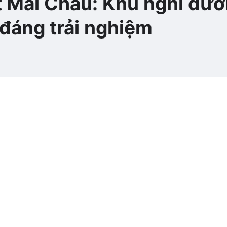
t Mai Châu: Khu nghỉ dư
 đáng trải nghiệm