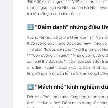
350.000/chiều/người. * **"VIP" xe Limousine:*
(hoặc ngược lại) và Nhà hát lớn Hà Nội - Avana
trả tận cổng resort siêu tiện lợi!
3️⃣ "Điểm danh" những điều thú
Avana Retreat có gì mà khiến dân tình "rần rần
thửa ruộng bậc thang độc đáo, view "triệu đô"
Thư giãn "từ đầu đến chân" với 8 phòng trị liệ
* **"Con đường tình yêu":** Những con đường dẫ
căn biệt thự độc đáo:** Nằm dọc sườn đồi, tr
ấm, điểm xuyết thổ cẩm rực rỡ, đậm chất Tây Bắc
tế, giường êm ái, bồn tắm dài, ban công hướng
4️⃣ "Mách nhỏ" kinh nghiệm du
Đến Mai Châu mùa nào cũng đẹp, quan trọng l
like"! * **Mùa xuân:** Đắm mình trong sắc hồn