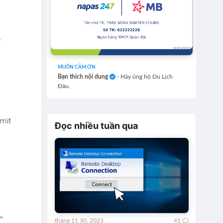
p
-
MUỐN CẢM ƠN
Bạn thích nội dung
- Hãy ủng hộ Du Lịch
Đâu.
mit
Đọc nhiều tuần qua
"
tháng 11 30, 2023
41