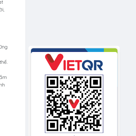
at
i,
hững
thể.
trầm
inh