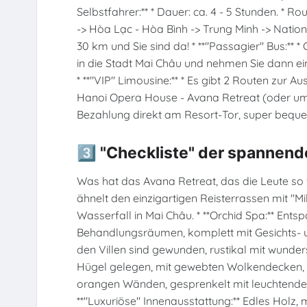
Selbstfahrer:** * Dauer: ca. 4 - 5 Stunden. *
-> Hòa Lạc - Hòa Bình -> Trung Minh -> Natio
30 km und Sie sind da! * **"Passagier" Bus:**
in die Stadt Mai Châu und nehmen Sie dann ei
* **"VIP" Limousine:** * Es gibt 2 Routen zur
Hanoi Opera House - Avana Retreat (oder umg
Bezahlung direkt am Resort-Tor, super bequ
3️⃣ "Checkliste" der spannend
Was hat das Avana Retreat, das die Leute so "
ähnelt den einzigartigen Reisterrassen mit "M
Wasserfall in Mai Châu. * **Orchid Spa:** Ent
Behandlungsräumen, komplett mit Gesichts- u
den Villen sind gewunden, rustikal mit wunders
Hügel gelegen, mit gewebten Wolkendecken,
orangen Wänden, gesprenkelt mit leuchtenden 
**"Luxuriöse" Innenausstattung:** Edles Holz,