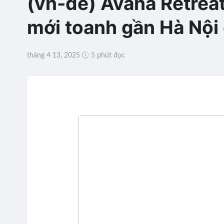
(vn-de) Avana Retrea
mới toanh gần Hà Nội
tháng 4 13, 2025
5 phút đọc