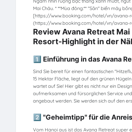
Ngắm nhìn ruộng bậc thang xanh mướt, ngút n
Mai Châu. * **Mùa đông:** "Săn" biển mây bồn
[https://www.booking.com/hotel/vn/avana-r
(https://www.booking.com/hotel/vn/avana-r
Review Avana Retreat Mai
Resort-Highlight in der Nä
1️⃣ Einführung in das Avana R
Sind Sie bereit für einen fantastischen "Hitzefl
15 Hektar Fläche, liegt auf den grünen Hüge
wartet auf Sie! Hier gibt es nicht nur ein Desig
aufmerksamen und fürsorglichen Service und k
angebaut werden. Sie werden sich auf den erst
2️⃣ "Geheimtipp" für die Anre
Vom Hanoi aus ist das Avana Retreat super ein