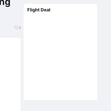
ỡng
Flight Deal
0