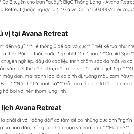
* * Có 2 tuyến cho bạn "quẩy": BigC Thăng Long - Avana Retre
 Retreat (hoặc ngược lại). * Giá vé: Chỉ từ 150.000/chiều/ngườ
 vị tại Avana Retreat
" đến vậy? * **Hệ thống 3 bể bơi vô cực:** Thiết kế tựa như n
 ra thác Pùng - thác nước đẹp nhất Mai Châu. * **Orchid Spa:**
u chuyên nghiệp, đầy đủ các liệu trình chăm sóc da mặt và cơ 
n vào biệt thự uốn lượn, mộc mạc với đá, sỏi tuyệt đẹp. * **41
ần mây đan, mái tranh lợp lá cọ bình dị, tường màu cam nâu 
. * **Nội thất "chanh sả":** Gỗ cao cấp, bài trí tối giản mà t
 hồ bơi với nến thơm lung linh.
 lịch Avana Retreat
à phải đi với "đồng đội" có tâm để có những bức ảnh "nghìn
g của hoa đào, trắng của hoa mận và hoa ban. * **Mùa hè:**