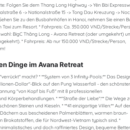
 Route: Folgen Sie dem Thang Long Highway -> Yên Bài Express
nalstraße 6 -> Nationalstraße 15 -> Tong Dau Kreuzung -> No
 * Gehen Sie zu den Busbahnhöfen in Hanoi, nehmen Sie einen B
n Taxi zum Resort. * Fahrpreis: Ca. 350.000 VND/Strecke/Per
 Auswahl: BigC Thăng Long - Avana Retreat (oder umgekehrt) u
ekehrt). * Fahrpreis: Ab nur 150.000 VND/Strecke/Person,
em!
en Dinge im Avana Retreat
verrückt" macht? * **System von 3 Infinity-Pools:** Das Desig
illionen-Dollar"-Blick auf den Pung Wasserfall - den schönste
spannung "von Kopf bis Fuß" mit 8 professionellen
nd Körperbehandlungen. * **"Straße der Liebe":** Die Wege z
chönen Steinen und Kieseln. * **41 einzigartige Villen:** Auf d
 Dächern aus bescheidenen Palmenblättern, warmen braun-
Brokatstoffen, die für Nordwest-Vietnam typisch sind. *
 minimalistisches und doch raffiniertes Design, bequeme Betten