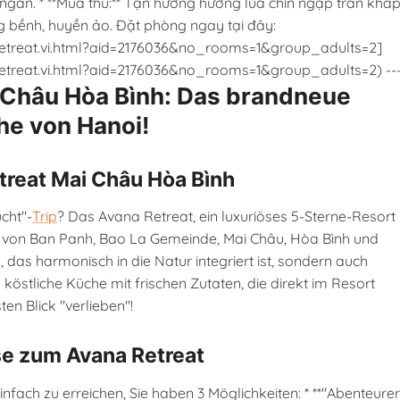
gàn. * **Mùa thu:** Tận hưởng hương lúa chín ngập tràn khắ
g bềnh, huyền ảo. Đặt phòng ngay tại đây:
etreat.vi.html?aid=2176036&no_rooms=1&group_adults=2]
etreat.vi.html?aid=2176036&no_rooms=1&group_adults=2) --
 Châu Hòa Bình: Das brandneue
he von Hanoi!
etreat Mai Châu Hòa Bình
ucht"-
Trip
? Das Avana Retreat, ein luxuriöses 5-Sterne-Resort 
ln von Ban Panh, Bao La Gemeinde, Mai Châu, Hòa Bình und
n, das harmonisch in die Natur integriert ist, sondern auch
östliche Küche mit frischen Zutaten, die direkt im Resort
en Blick "verlieben"!
ise zum Avana Retreat
fach zu erreichen, Sie haben 3 Möglichkeiten: * **"Abenteurer