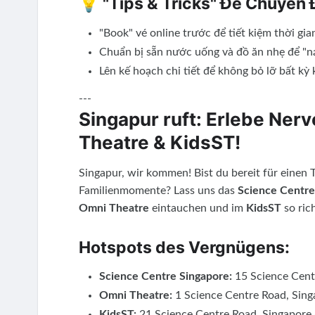
💡 "Tips & Tricks" Để Chuyến 
"Book" vé online trước để tiết kiệm thời gia
Chuẩn bị sẵn nước uống và đồ ăn nhẹ để "n
Lên kế hoạch chi tiết để không bỏ lỡ bất kỳ
---
Singapur ruft: Erlebe Ner
Theatre & KidsST!
Singapur, wir kommen! Bist du bereit für einen 
Familienmomente? Lass uns das
Science Centre
Omni Theatre
eintauchen und im
KidsST
so ric
Hotspots des Vergnügens:
Science Centre Singapore:
15 Science Cent
Omni Theatre:
1 Science Centre Road, Sin
KidsST:
21 Science Centre Road, Singapore