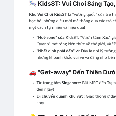
🎠 KidsST: Vui Chơi Sáng Tạo
Khu Vui Chơi KidsST
là "vương quốc" của trẻ thơ
học hỏi những điều mới mẻ thông qua các trò ch
một cách tự nhiên và hiệu quả!
"Hot-zone" của KidsST:
"Vườn Cảm Xúc" giú
Quanh" mở rộng kiến thức về thế giới, và 
"Nhất định phải đến" vì:
Đây là nơi lý tưởng
những khoảnh khắc vui vẻ và đáng nhớ bên 
🚗 "Get-away" Đến Thiên Đườ
Từ trung tâm Singapore:
Bắt MRT đến Trạm J
đến ngay!
Di chuyển quanh khu vực:
Giao thông ở đây
chọn!