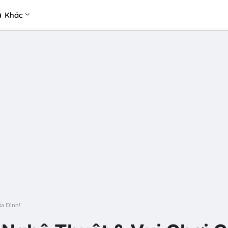
Khác
a Đình!