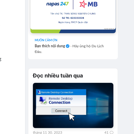
à
c
MUỐN CẢM ƠN
Bạn thích nội dung
- Hãy ủng hộ Du Lịch
Đâu.
g
Đọc nhiều tuần qua
tháng 11 30, 2023
41