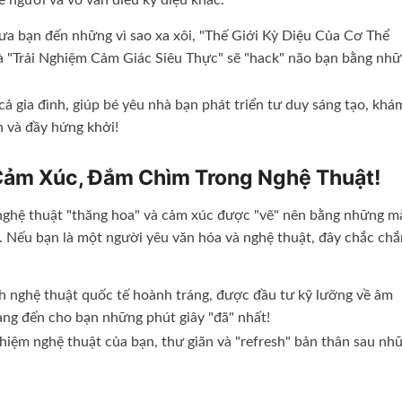
 người và vô vàn điều kỳ diệu khác.
a bạn đến những vì sao xa xôi, "Thế Giới Kỳ Diệu Của Cơ Thể
và "Trải Nghiệm Cảm Giác Siêu Thực" sẽ "hack" não bạn bằng nh
ả gia đình, giúp bé yêu nhà bạn phát triển tư duy sáng tạo, khá
n và đầy hứng khởi!
Cảm Xúc, Đắm Chìm Trong Nghệ Thuật!
nghệ thuật "thăng hoa" và cảm xúc được "vẽ" nên bằng những m
. Nếu bạn là một người yêu văn hóa và nghệ thuật, đây chắc chắ
 nghệ thuật quốc tế hoành tráng, được đầu tư kỹ lưỡng về âm
ang đến cho bạn những phút giây "đã" nhất!
hiệm nghệ thuật của bạn, thư giãn và "refresh" bản thân sau nh