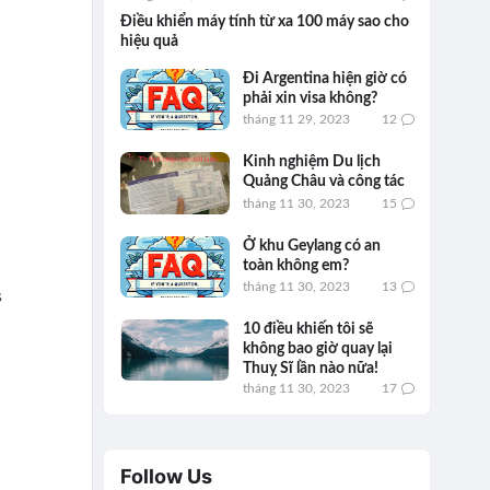
Điều khiển máy tính từ xa 100 máy sao cho
hiệu quả
Đi Argentina hiện giờ có
phải xin visa không?
!
tháng 11 29, 2023
12
Kinh nghiệm Du lịch
Quảng Châu và công tác
tháng 11 30, 2023
15
Ở khu Geylang có an
toàn không em?
tháng 11 30, 2023
13
s
10 điều khiến tôi sẽ
không bao giờ quay lại
Thuỵ Sĩ lần nào nữa!
tháng 11 30, 2023
17
Follow Us