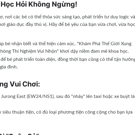
, Học Hỏi Không Ngừng!
, nơi các bé có thể thỏa sức sáng tạo, phát triển tư duy logic v
ơi giáo dục đầy thú vị. Hãy để bé yêu của bạn vừa chơi, vừa họ
p bé nhận biết và thể hiện cảm xúc, "Khám Phá Thế Giới Xung
"Phòng Thí Nghiệm Vui Nhộn" khơi dậy niềm đam mê khoa học.
 để bé phát triển toàn diện, đồng thời bạn cũng có thể tận hưởn
gia đình.
ng Vui Chơi:
urong East (EW24/NS1), sau đó "nhảy" lên taxi hoặc xe buýt là
 siêu thuận tiện, có đủ loại phương tiện công cộng cho bạn lựa