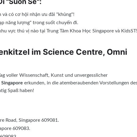
Đi "Suôn Sẻ":
n và có cơ hội nhận ưu đãi "khủng"!
ạp năng lượng" trong suốt chuyến đi.
 khu vực thú vị nào tại Trung Tâm Khoa Học Singapore và KidsST
venkitzel im Science Centre, Omni
Tag voller Wissenschaft, Kunst und unvergesslicher
 Singapore
erkunden, in die atemberaubenden Vorstellungen de
htig Spaß haben!
re Road, Singapore 609081.
gapore 609083.
 609083.