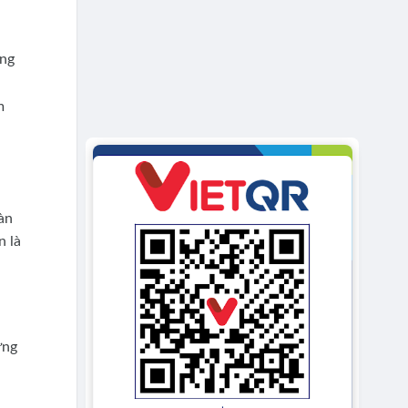
ững
m
àn
n là
ững