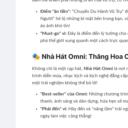
đam mê khám phá những bí ẩn của vũ trụ, cơ thể
Điểm "ăn tiền":
"Chuyến Du Hành Vũ Trụ" đư
Người" hé lộ những bí mật bên trong bạn, 
ảo ảnh khó tin!
"Must-go" vì:
Đây là điểm đến lý tưởng cho c
phá thế giới xung quanh một cách trực qua
🎭 Nhà Hát Omni: Thăng Hoa 
Không chỉ là một rạp hát,
Nhà Hát Omni
là nơi 
trình diễn múa, nhạc kịch và kịch nghệ đẳng cấp
một trải nghiệm không thể bỏ lỡ!
"Best-seller" của Omni:
Những chương trình
thanh, ánh sáng và dàn dựng, hứa hẹn sẽ m
"Phải đến" vì:
Hãy đến và "nâng tầm" trải ng
ngày làm việc căng thẳng!