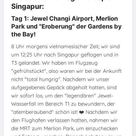
Singapur:
Tag 1: Jewel Changi Airport, Merlion
Park und "Eroberung" der Gardens by
the Bay!
8 Uhr morgens vietnamesischer Zeit, wir sind
um 12:25 Uhr nach Singapur geflogen und in
T3 gelandet. Wir haben im Flugzeug
"gefrühstückt", also waren wir bei der Ankunft
nicht "total hungrig". Nachdem wir unser
aufgegebenes Gepäck abgeholt hatten, sind
wir sofort los, um den "legendären" Jewel-
Wasserfall im Bereich T1 zu bewundern, der
"atemberaubend" schön ist! ❤️ Nachdem wir
den Flughafen verlassen hatten, nahmen wir
die MRT zum Merlion Park, um einzuchecken