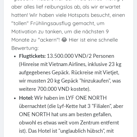
aber alles lief reibungslos ab, als wir erwartet
hatten! Wir haben viele Hotspots besucht, einen
"tollen" Frühlingsausflug gemacht, um
Motivation zu tanken, um die nächsten 9
Monate zu "ackern"! 😂 Hier ist eine schnelle
Bewertung:
Flugtickets:
13.500.000 VND/2 Personen
(Hinreise mit Vietnam Airlines, inklusive 23 kg
aufgegebenes Gepäck. Rückreise mit Vietjet,
wir mussten 20 kg Gepäck "hinzukaufen", was
weitere 700.000 VND kostete).
Hotel:
Wir haben im LYF ONE NORTH
übernachtet (die Lyf-Kette hat 3 "Filialen", aber
ONE NORTH hat uns am besten gefallen,
obwohl es etwas weit vom Zentrum entfernt
ist). Das Hotel ist "unglaublich hübsch", mit