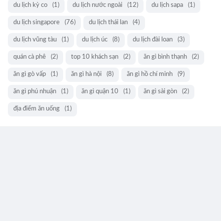
du lịch kỳ co
(1)
du lịch nước ngoài
(12)
du lịch sapa
(1)
du lịch singapore
(76)
du lịch thái lan
(4)
du lịch vũng tàu
(1)
du lịch úc
(8)
du lịch đài loan
(3)
quán cà phê
(2)
top 10 khách sạn
(2)
ăn gì bình thạnh
(2)
ăn gì gò vấp
(1)
ăn gì hà nội
(8)
ăn gì hồ chí minh
(9)
ăn gì phú nhuận
(1)
ăn gì quận 10
(1)
ăn gì sài gòn
(2)
địa điểm ăn uống
(1)