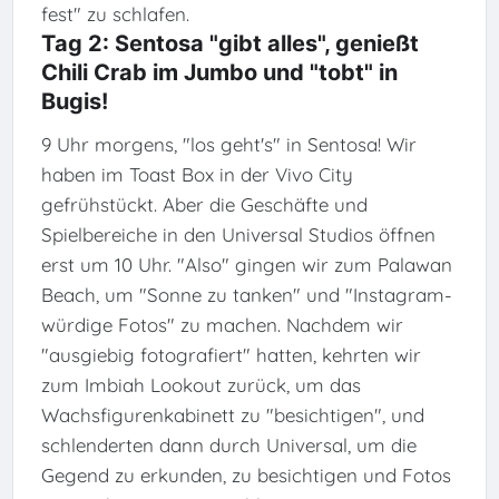
fest" zu schlafen.
Tag 2: Sentosa "gibt alles", genießt
Chili Crab im Jumbo und "tobt" in
Bugis!
9 Uhr morgens, "los geht's" in Sentosa! Wir
haben im Toast Box in der Vivo City
gefrühstückt. Aber die Geschäfte und
Spielbereiche in den Universal Studios öffnen
erst um 10 Uhr. "Also" gingen wir zum Palawan
Beach, um "Sonne zu tanken" und "Instagram-
würdige Fotos" zu machen. Nachdem wir
"ausgiebig fotografiert" hatten, kehrten wir
zum Imbiah Lookout zurück, um das
Wachsfigurenkabinett zu "besichtigen", und
schlenderten dann durch Universal, um die
Gegend zu erkunden, zu besichtigen und Fotos