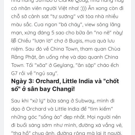
có nhân viên người Việt nha! :))) Ăn xong còn đi
chỗ sở cảnh sát "tự sướng" với tòa nhà nhiều
màu sắc. Cua ngon "bá cháy", view sông lãng
mạn, xứng đáng 5 sao cho bữa ăn "no nê" này!
🤣 Chiều "lượn lờ" chợ ở Bugis, mua quà lưu
niệm. Sau đó về China Town, tham quan Chùa
Răng Phật, ăn uống nhẹ và dạo quanh China
Town. Tối "xõa" ở Geylang, "ăn sập" cháo ếch
G7 rồi về "ngủ say".
Ngày 3: Orchard, Little India và "chốt
sổ" ở sân bay Changi!
Sau khi "xử lý" bữa sáng ở Subway, mình đi
dạo ở Orchard và Little India để "tìm kiếm"
những góc "sống ảo" đẹp nhất. Mọi người nên
đi buổi sáng sớm như mình, đường xá vắng vẻ,
"tha hồ" chụp ảnh, đường rộng mà lại ít người.