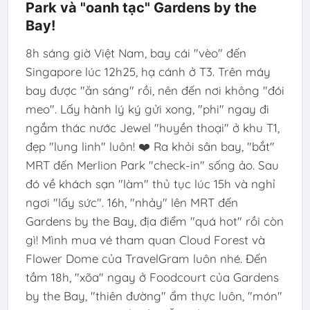
Park và "oanh tạc" Gardens by the
Bay!
8h sáng giờ Việt Nam, bay cái "vèo" đến
Singapore lúc 12h25, hạ cánh ở T3. Trên máy
bay được "ăn sáng" rồi, nên đến nơi không "đói
meo". Lấy hành lý ký gửi xong, "phi" ngay đi
ngắm thác nước Jewel "huyền thoại" ở khu T1,
đẹp "lung linh" luôn! ❤️ Ra khỏi sân bay, "bắt"
MRT đến Merlion Park "check-in" sống ảo. Sau
đó về khách sạn "làm" thủ tục lúc 15h và nghỉ
ngơi "lấy sức". 16h, "nhảy" lên MRT đến
Gardens by the Bay, địa điểm "quá hot" rồi còn
gì! Mình mua vé tham quan Cloud Forest và
Flower Dome của TravelGram luôn nhé. Đến
tầm 18h, "xõa" ngay ở Foodcourt của Gardens
by the Bay, "thiên đường" ẩm thực luôn, "món"