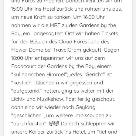
und Fotos zu machen. Danach kehrten wir um
15:00 Uhr ins Hotel zurück und ruhten uns aus,
um neue Kraft zu tanken. Um 16:00 Uhr
nahmen wir die MRT zu den Gardens by the
Bay, ein "angesagter" Ort! Wir haben Tickets
für den Besuch des Cloud Forest und des
Flower Dome bei TravelGram gekauft. Gegen
18:00 Uhr entspannten wir uns auf dem
Foodcourt der Gardens by the Bay, einem
"kulinarischen Himmel", jedes "Gericht" ist
"köstlich"! Nachdem wir gegessen und
"aufgetankt" hatten, ging es weiter mit der
Licht- und Musikshow. Fast fertig geschaut,
dann sind wir wieder nach Geylang
"geschlichen", um weitere Imbissbuden zu
"durchforsten"! 🤣🤣 Danach schleppten wir
unsere Körper zurück ins Hotel, um "tief und