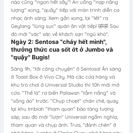
nào cũng "ngon hết sẩy"! Ăn uống "nạp năng
lượng" xong, "quẩy" tiếp với màn trình diễn ca
nhạc ánh sáng. Xem gần xong, lại "lết" ra
Geylang "lùng sục" quán ăn vặt tiếp! 🤣🤣 Sau
đó mới "vác" xác về khách sạn "ngủ khò".
Ngày 2: Sentosa "cháy hết mình",
thưởng thức cua sốt ớt ở Jumbo và
"quậy" Bugis!
Sáng 9h, "tới công chuyện" ở Sentosa! Ăn sáng
ở Toast Box ở Vivo City. Mà các cửa hàng và
khu trò chơi ở Universal Studio thì 10h mới mở
cửa. "Thế là" ra biển Palawan "tắm nắng" và
"sống ảo" trước. "Chụp choẹt" chán chê, quay
lại khu Imbiah "tham quan" bảo tàng tượng
sáp, sau đó mới "lượn" Universal ngắm nghía,
tham quan và chụp ảnh. Trưa, "đánh chén" ở
nhà hàng Jumbo ở Clarke Quay, nhà hàng này