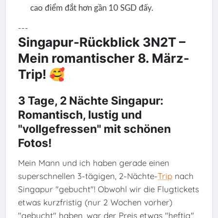
cao điểm đắt hơn gần 10 SGD đấy.
---
Singapur-Rückblick 3N2T –
Mein romantischer 8. März-
Trip! 🥰
3 Tage, 2 Nächte Singapur:
Romantisch, lustig und
"vollgefressen" mit schönen
Fotos!
Mein Mann und ich haben gerade einen
superschnellen 3-tägigen, 2-Nächte-
Trip
nach
Singapur "gebucht"! Obwohl wir die Flugtickets
etwas kurzfristig (nur 2 Wochen vorher)
"gebucht" haben, war der Preis etwas "heftig",