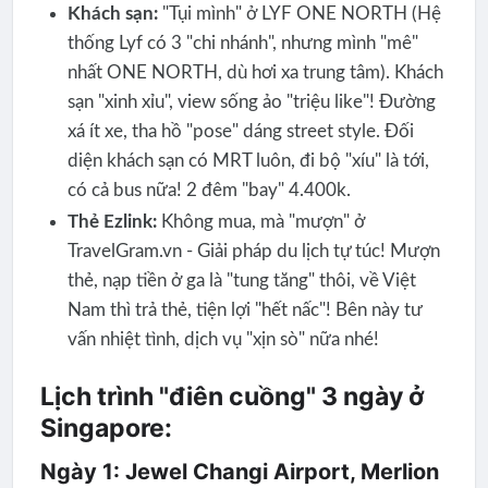
Khách sạn:
"Tụi mình" ở LYF ONE NORTH (Hệ
thống Lyf có 3 "chi nhánh", nhưng mình "mê"
nhất ONE NORTH, dù hơi xa trung tâm). Khách
sạn "xinh xỉu", view sống ảo "triệu like"! Đường
xá ít xe, tha hồ "pose" dáng street style. Đối
diện khách sạn có MRT luôn, đi bộ "xíu" là tới,
có cả bus nữa! 2 đêm "bay" 4.400k.
Thẻ Ezlink:
Không mua, mà "mượn" ở
TravelGram.vn - Giải pháp du lịch tự túc! Mượn
thẻ, nạp tiền ở ga là "tung tăng" thôi, về Việt
Nam thì trả thẻ, tiện lợi "hết nấc"! Bên này tư
vấn nhiệt tình, dịch vụ "xịn sò" nữa nhé!
Lịch trình "điên cuồng" 3 ngày ở
Singapore:
Ngày 1: Jewel Changi Airport, Merlion