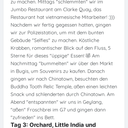
zu machen. Mittags "schlemmten" wir im
Jumbo Restaurant am Clarke Quay, das
Restaurant hat vietnamesische Mitarbeiter! :)))
Nachdem wir fertig gegessen hatten, gingen
wir zur Polizeistation, um mit dem bunten
Gebäude "Selfies" zu machen. Köstliche
Krabben, romantischer Blick auf den Fluss, 5
Sterne für dieses "üppige" Essen! 🤣 Am
Nachmittag "bummelten" wir über den Markt
in Bugis, um Souvenirs zu kaufen. Danach
gingen wir nach Chinatown, besuchten den
Buddha Tooth Relic Temple, aßen einen leichten
Snack und schlenderten durch Chinatown. Am
Abend "entspannten" wir uns in Geylang,
"aßen" Froschbrei im G7 und gingen dann
"zufrieden" ins Bett.
Tag 3: Orchard, Little India und