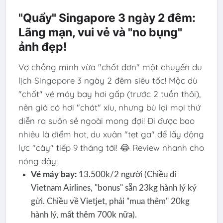
"Quẩy" Singapore 3 ngày 2 đêm:
Lãng mạn, vui vẻ và "no bụng"
ảnh đẹp!
Vợ chồng mình vừa "chốt đơn" một chuyến du
lịch Singapore 3 ngày 2 đêm siêu tốc! Mặc dù
"chốt" vé máy bay hơi gấp (trước 2 tuần thôi),
nên giá có hơi "chát" xíu, nhưng bù lại mọi thứ
diễn ra suôn sẻ ngoài mong đợi! Đi được bao
nhiêu là điểm hot, du xuân "tẹt ga" để lấy động
lực "cày" tiếp 9 tháng tới! 😂 Review nhanh cho
nóng đây:
Vé máy bay:
13.500k/2 người (Chiều đi
Vietnam Airlines, "bonus" sẵn 23kg hành lý ký
gửi. Chiều về Vietjet, phải "mua thêm" 20kg
hành lý, mất thêm 700k nữa).