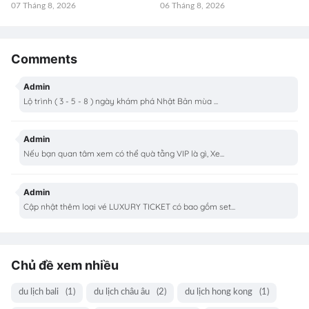
07 Tháng 8, 2026
06 Tháng 8, 2026
Comments
Admin
Lộ trình ( 3 - 5 - 8 ) ngày khám phá Nhật Bản mùa ...
Admin
Nếu bạn quan tâm xem có thể quà tằng VIP là gì, Xe...
Admin
Cập nhật thêm loại vé LUXURY TICKET có bao gồm set...
Chủ đề xem nhiều
du lịch bali
(1)
du lịch châu âu
(2)
du lịch hong kong
(1)