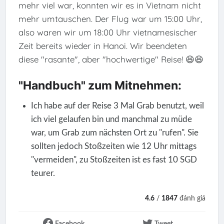
mehr viel war, konnten wir es in Vietnam nicht
mehr umtauschen. Der Flug war um 15:00 Uhr,
also waren wir um 18:00 Uhr vietnamesischer
Zeit bereits wieder in Hanoi. Wir beendeten
diese "rasante", aber "hochwertige" Reise! 😆😆
"Handbuch" zum Mitnehmen:
Ich habe auf der Reise 3 Mal Grab benutzt, weil
ich viel gelaufen bin und manchmal zu müde
war, um Grab zum nächsten Ort zu "rufen". Sie
sollten jedoch Stoßzeiten wie 12 Uhr mittags
"vermeiden", zu Stoßzeiten ist es fast 10 SGD
teurer.
4.6
/
1847
đánh giá
Facebook
Tweet