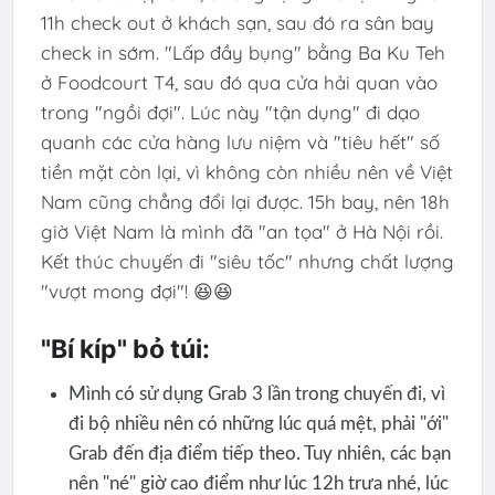
11h check out ở khách sạn, sau đó ra sân bay
check in sớm. "Lấp đầy bụng" bằng Ba Ku Teh
ở Foodcourt T4, sau đó qua cửa hải quan vào
trong "ngồi đợi". Lúc này "tận dụng" đi dạo
quanh các cửa hàng lưu niệm và "tiêu hết" số
tiền mặt còn lại, vì không còn nhiều nên về Việt
Nam cũng chẳng đổi lại được. 15h bay, nên 18h
giờ Việt Nam là mình đã "an tọa" ở Hà Nội rồi.
Kết thúc chuyến đi "siêu tốc" nhưng chất lượng
"vượt mong đợi"! 😆😆
"Bí kíp" bỏ túi:
Mình có sử dụng Grab 3 lần trong chuyến đi, vì
đi bộ nhiều nên có những lúc quá mệt, phải "ới"
Grab đến địa điểm tiếp theo. Tuy nhiên, các bạn
nên "né" giờ cao điểm như lúc 12h trưa nhé, lúc