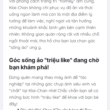
Với phong cách trang trí "homey" ấm cúng,
Klai-Chan không chỉ phục vụ đồ ăn và thức
uống ngon lành mà còn là một địa điểm lý
tưởng để làm việc, nghỉ ngơi và tận hưởng
những khoảnh khắc bình yên bên cạnh thiên
nhiên. Không gian quán rộng rãi với nhiều chỗ
ngồi thoải mái, tha hồ cho bạn lựa chọn góc
"sống ảo" ưng ý.
Góc sống ảo "triệu like" đang chờ
bạn khám phá!
Đừng quên mang theo máy ảnh để "tác
nghiệp" tại những góc chụp ảnh siêu xinh và
"chất" tại Klai-Chan nhé! Chắc chắn bạn sẽ có
những bức hình "triệu like" để khoe với bạn bè
đấy!