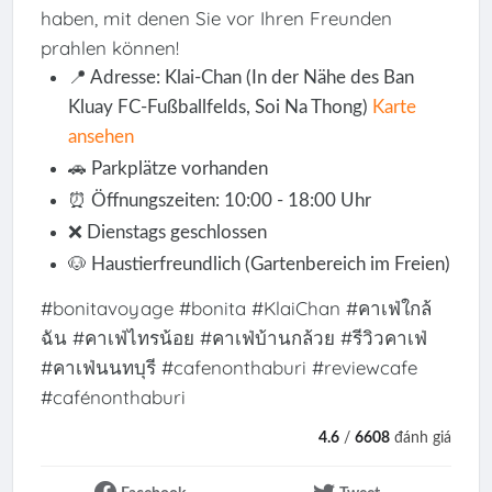
haben, mit denen Sie vor Ihren Freunden
prahlen können!
📍 Adresse: Klai-Chan (In der Nähe des Ban
Kluay FC-Fußballfelds, Soi Na Thong)
Karte
ansehen
🚗 Parkplätze vorhanden
⏰ Öffnungszeiten: 10:00 - 18:00 Uhr
❌ Dienstags geschlossen
🐶 Haustierfreundlich (Gartenbereich im Freien)
#bonitavoyage #bonita #KlaiChan #คาเฟ่ใกล้
ฉัน #คาเฟ่ไทรน้อย #คาเฟ่บ้านกล้วย #รีวิวคาเฟ่
#คาเฟ่นนทบุรี #cafenonthaburi #reviewcafe
#cafénonthaburi
4.6
/
6608
đánh giá