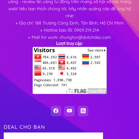
uông - review ăn uống tự động trên mạng xã hội và các trang
web! Nếu bạn thích chúng tôi, hãy nhấn quảng cáo để ủng hộ
nhé!
+ Địa chỉ: 188 Trương Công Định, Tân Bình, Hồ Chí Minh
+ Hotline báo lỗi: 0969.214.214
+ Mail for work: chungtsn@dulichdau.com
Lượt truy cập:
DEAL CHO BẠN