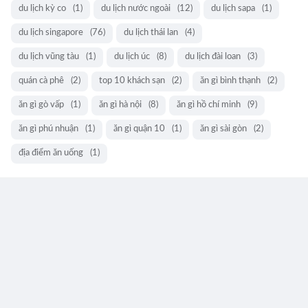
du lịch kỳ co
(1)
du lịch nước ngoài
(12)
du lịch sapa
(1)
du lịch singapore
(76)
du lịch thái lan
(4)
du lịch vũng tàu
(1)
du lịch úc
(8)
du lịch đài loan
(3)
quán cà phê
(2)
top 10 khách sạn
(2)
ăn gì bình thạnh
(2)
ăn gì gò vấp
(1)
ăn gì hà nội
(8)
ăn gì hồ chí minh
(9)
ăn gì phú nhuận
(1)
ăn gì quận 10
(1)
ăn gì sài gòn
(2)
địa điểm ăn uống
(1)