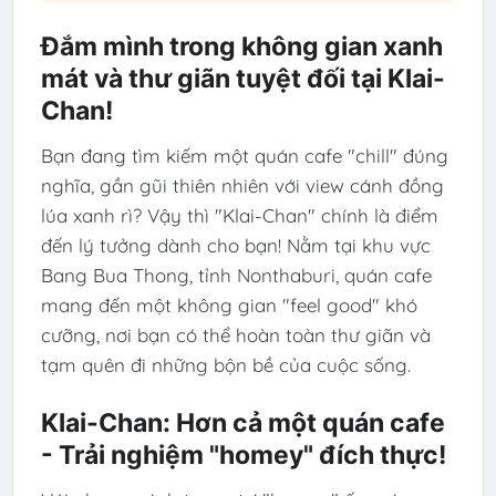
Đắm mình trong không gian xanh
mát và thư giãn tuyệt đối tại Klai-
Chan!
Bạn đang tìm kiếm một quán cafe "chill" đúng
nghĩa, gần gũi thiên nhiên với view cánh đồng
lúa xanh rì? Vậy thì "Klai-Chan" chính là điểm
đến lý tưởng dành cho bạn! Nằm tại khu vực
Bang Bua Thong, tỉnh Nonthaburi, quán cafe
mang đến một không gian "feel good" khó
cưỡng, nơi bạn có thể hoàn toàn thư giãn và
tạm quên đi những bộn bề của cuộc sống.
Klai-Chan: Hơn cả một quán cafe
- Trải nghiệm "homey" đích thực!