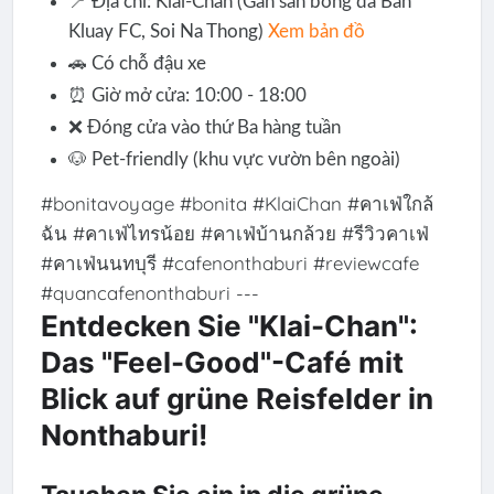
📍 Địa chỉ: Klai-Chan (Gần sân bóng đá Ban
Kluay FC, Soi Na Thong)
Xem bản đồ
🚗 Có chỗ đậu xe
⏰ Giờ mở cửa: 10:00 - 18:00
❌ Đóng cửa vào thứ Ba hàng tuần
🐶 Pet-friendly (khu vực vườn bên ngoài)
#bonitavoyage #bonita #KlaiChan #คาเฟ่ใกล้
ฉัน #คาเฟ่ไทรน้อย #คาเฟ่บ้านกล้วย #รีวิวคาเฟ่
#คาเฟ่นนทบุรี #cafenonthaburi #reviewcafe
#quancafenonthaburi ---
Entdecken Sie "Klai-Chan":
Das "Feel-Good"-Café mit
Blick auf grüne Reisfelder in
Nonthaburi!