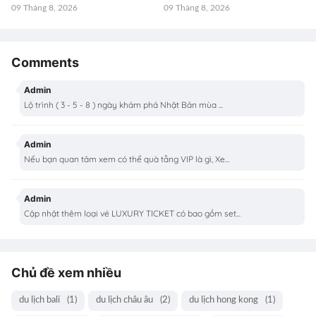
09 Tháng 8, 2026
09 Tháng 8, 2026
Comments
Admin
Lộ trình ( 3 - 5 - 8 ) ngày khám phá Nhật Bản mùa ...
Admin
Nếu bạn quan tâm xem có thể quà tằng VIP là gì, Xe...
Admin
Cập nhật thêm loại vé LUXURY TICKET có bao gồm set...
Chủ đề xem nhiều
du lịch bali
(1)
du lịch châu âu
(2)
du lịch hong kong
(1)