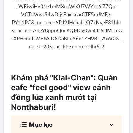
Khám phá "Klai-Chan": Quán
cafe "feel good" view cánh
đồng lúa xanh mướt tại
Nonthaburi!
Mục lục