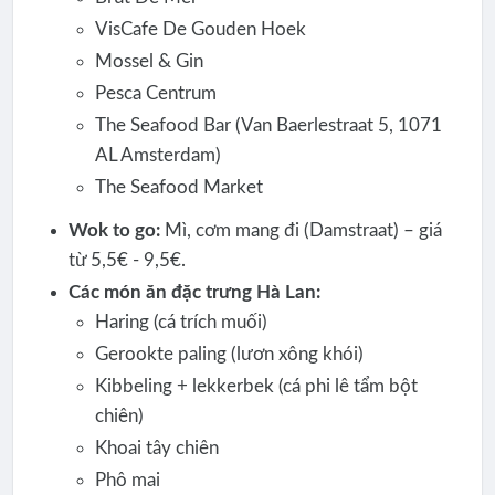
VisCafe De Gouden Hoek
Mossel & Gin
Pesca Centrum
The Seafood Bar (Van Baerlestraat 5, 1071
AL Amsterdam)
The Seafood Market
Wok to go:
Mì, cơm mang đi (Damstraat) – giá
từ 5,5€ - 9,5€.
Các món ăn đặc trưng Hà Lan:
Haring (cá trích muối)
Gerookte paling (lươn xông khói)
Kibbeling + lekkerbek (cá phi lê tẩm bột
chiên)
Khoai tây chiên
Phô mai