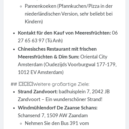
Pannenkoeken (Pfannkuchen/Pizza in der
niederländischen Version, sehr beliebt bei
Kindern)
Kontakt für den Kauf von Meeresfrüchten:
06
27 65 63 97 (Tú Anh)
Chinesisches Restaurant mit frischen
Meeresfrüchten & Dim Sum:
Oriental City
Amsterdam (Oudezijds Voorburgwal 177-179,
1012 EV Amsterdam)
## 💥💥💥Weitere großartige Ziele:
Strand Zandvoort:
badhuisplein 7, 2042 JB
Zandvoort – Ein wunderschöner Strand!
Windmühlendorf De Zaanse Schans:
Schansend 7, 1509 AW Zaandam
Nehmen Sie den Bus 391 vom