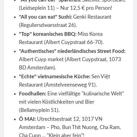
(Leidseplein 11) – Nur 12,5 € pro Person!
"All you can eat" Sushi:
Genki Restaurant
(Reguliersdwarsstraat 26).
"Top" koreanisches BBQ:
Miss Korea
Restaurant (Albert Cuypstraat 66-70).
"Authentisches" niederländisches Street Food:
Albert Cuyp market (Albert Cuypstraat, 1073
BD Amsterdam).
"Echte" vietnamesische Küche:
Sen Việt
Restaurant (Amstelveenseweg 91).
Foodhallen:
Eine vielfältige "kulinarische Welt"
mit vielen Köstlichkeiten und Bier
(Bellamyplein 51).
Ô MAI:
Utrechtsestraat 12, 1017 VN
Amsterdam – Pho, Bun Thit Nuong, Cha Ram,
Cha Cuon ... "Klein aber fein"!