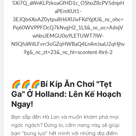
🌈🌈🌈Bí Kíp Ăn Chơi "Tẹt
Ga" Ở Holland: Lên Kế Hoạch
Ngay!
Bạn sắp đến Hà Lan và muốn khám phá mọi
ngóc ngách? Đừng lo, cẩm nang này sẽ giúp
bạn "bung lụa" hết mình với những địa điểm