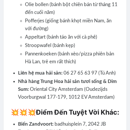
Olie bollen (bánh bột chiên bán từ tháng 11
đến cuối năm)
Pofferjes (giống bánh khọt miền Nam, ăn
với đường)
Appeltart (bánh táo ăn với cà phê)
Stroopwafel (bánh kẹp)
Pannenkoeken (bánh xèo/pizza phiên bản
Hà Lan, trẻ em rất thích)
Liên hệ mua hải sản:
06 27 65 63 97 (Tú Anh)
Nhà hàng Trung Hoa hải sản tươi sống & Dim
Sum:
Oriental City Amsterdam (Oudezijds
Voorburgwal 177-179, 1012 EV Amsterdam)
💥💥💥Điểm Đến Tuyệt Vời Khác:
Biển Zandvoort:
badhuisplein 7, 2042 JB