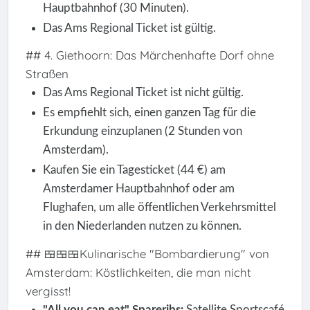
Hauptbahnhof (30 Minuten).
Das Ams Regional Ticket ist gültig.
## 4. Giethoorn: Das Märchenhafte Dorf ohne
Straßen
Das Ams Regional Ticket ist nicht gültig.
Es empfiehlt sich, einen ganzen Tag für die
Erkundung einzuplanen (2 Stunden von
Amsterdam).
Kaufen Sie ein Tagesticket (44 €) am
Amsterdamer Hauptbahnhof oder am
Flughafen, um alle öffentlichen Verkehrsmittel
in den Niederlanden nutzen zu können.
## 🍱🍱🍱Kulinarische "Bombardierung" von
Amsterdam: Köstlichkeiten, die man nicht
vergisst!
"All you can eat" Spareribs:
Satellite Sportscafé