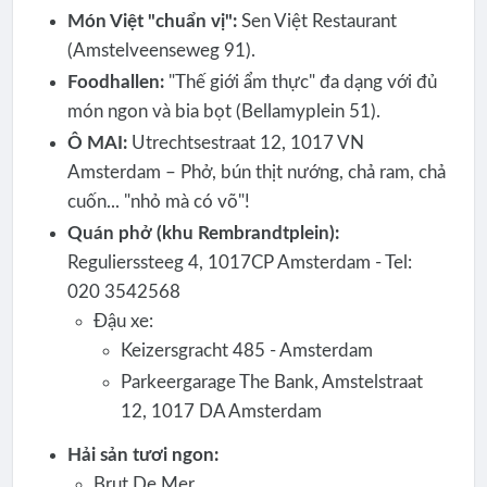
Món Việt "chuẩn vị":
Sen Việt Restaurant
(Amstelveenseweg 91).
Foodhallen:
"Thế giới ẩm thực" đa dạng với đủ
món ngon và bia bọt (Bellamyplein 51).
Ô MAI:
Utrechtsestraat 12, 1017 VN
Amsterdam – Phở, bún thịt nướng, chả ram, chả
cuốn... "nhỏ mà có võ"!
Quán phở (khu Rembrandtplein):
Regulierssteeg 4, 1017CP Amsterdam - Tel:
020 3542568
Đậu xe:
Keizersgracht 485 - Amsterdam
Parkeergarage The Bank, Amstelstraat
12, 1017 DA Amsterdam
Hải sản tươi ngon:
Brut De Mer