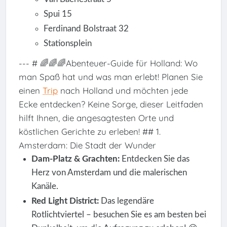
Spui 15
Ferdinand Bolstraat 32
Stationsplein
--- # 🌈🌈🌈Abenteuer-Guide für Holland: Wo
man Spaß hat und was man erlebt! Planen Sie
einen
Trip
nach Holland und möchten jede
Ecke entdecken? Keine Sorge, dieser Leitfaden
hilft Ihnen, die angesagtesten Orte und
köstlichen Gerichte zu erleben! ## 1.
Amsterdam: Die Stadt der Wunder
Dam-Platz & Grachten:
Entdecken Sie das
Herz von Amsterdam und die malerischen
Kanäle.
Red Light District:
Das legendäre
Rotlichtviertel – besuchen Sie es am besten bei