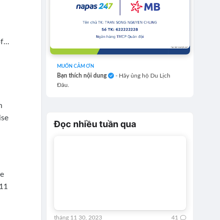
...
MUỐN CẢM ƠN
Bạn thích nội dung
- Hãy ủng hộ Du Lịch
Đâu.
n
ise
Đọc nhiều tuần qua
re
 11
tháng 11 30, 2023
41