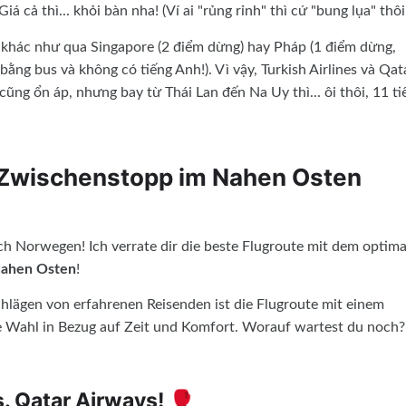
 cả thì... khỏi bàn nha! (Ví ai "rủng rỉnh" thì cứ "bung lụa" thôi!
khác như qua Singapore (2 điểm dừng) hay Pháp (1 điểm dừng,
bằng bus và không có tiếng Anh!). Vì vậy, Turkish Airlines và Qat
 cũng ổn áp, nhưng bay từ Thái Lan đến Na Uy thì... ôi thôi, 11 ti
wischenstopp im Nahen Osten
h Norwegen! Ich verrate dir die beste Flugroute mit dem optima
Nahen Osten
!
hlägen von erfahrenen Reisenden ist die Flugroute mit einem
 Wahl in Bezug auf Zeit und Komfort. Worauf wartest du noch?
. Qatar Airways! 🥊