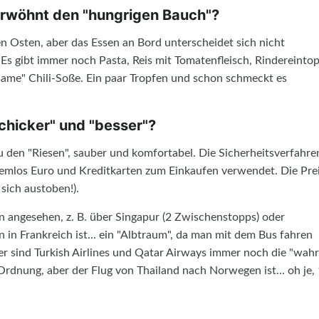
erwöhnt den "hungrigen Bauch"?
n Osten, aber das Essen an Bord unterscheidet sich nicht
Es gibt immer noch Pasta, Reis mit Tomatenfleisch, Rindereintopf
same" Chili-Soße. Ein paar Tropfen und schon schmeckt es
chicker" und "besser"?
 den "Riesen", sauber und komfortabel. Die Sicherheitsverfahre
blemlos Euro und Kreditkarten zum Einkaufen verwendet. Die Pre
 sich austoben!).
n angesehen, z. B. über Singapur (2 Zwischenstopps) oder
 in Frankreich ist... ein "Albtraum", da man mit dem Bus fahren
er sind Turkish Airlines und Qatar Airways immer noch die "wah
 Ordnung, aber der Flug von Thailand nach Norwegen ist... oh je,