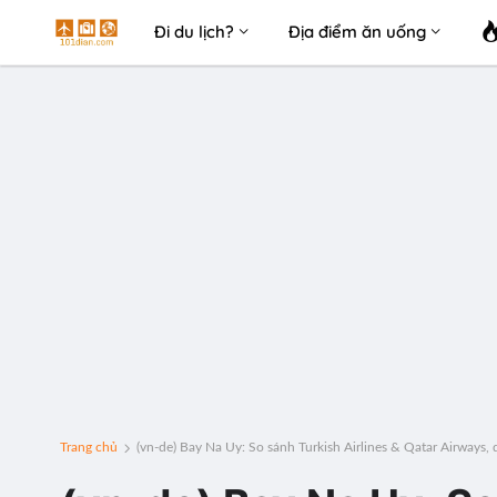
Đi du lịch?
Địa điểm ăn uống
Trang chủ
(vn-de) Bay Na Uy: So sánh Turkish Airlines & Qatar Airways