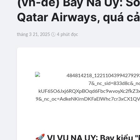
(vn-de) Bay Na Uy: So
Qatar Airways, quá c
tháng 3 21, 2025
4 phút đọc
🚀 VI VU NA UY: Bay kiểu 