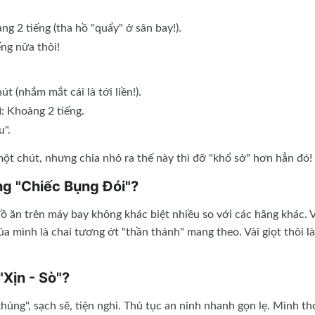
ng 2 tiếng (tha hồ "quẩy" ở sân bay!).
ếng nữa thôi!
t (nhắm mắt cái là tới liền!).
: Khoảng 2 tiếng.
u".
một chút, nhưng chia nhỏ ra thế này thì đỡ "khổ sở" hơn hẳn đó!
ng "Chiếc Bụng Đói"?
ồ ăn trên máy bay không khác biệt nhiều so với các hãng khác. 
của mình là chai tương ớt "thần thánh" mang theo. Vài giọt thôi l
"Xịn - Sò"?
ủng", sạch sẽ, tiện nghi. Thủ tục an ninh nhanh gọn lẹ. Mình th