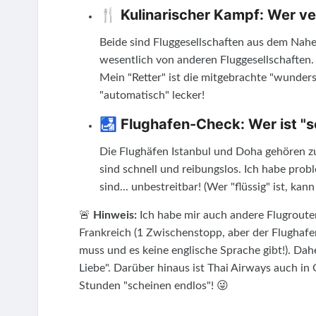
🍴 Kulinarischer Kampf: Wer v
Beide sind Fluggesellschaften aus dem Nahe
wesentlich von anderen Fluggesellschaften. 
Mein "Retter" ist die mitgebrachte "wunder
"automatisch" lecker!
🛃 Flughafen-Check: Wer ist "s
Die Flughäfen Istanbul und Doha gehören zu
sind schnell und reibungslos. Ich habe pro
sind... unbestreitbar! (Wer "flüssig" ist, kann
🚨
Hinweis:
Ich habe mir auch andere Flugroute
Frankreich (1 Zwischenstopp, aber der Flughafen
muss und es keine englische Sprache gibt!). Dah
Liebe". Darüber hinaus ist Thai Airways auch in
Stunden "scheinen endlos"! 😜