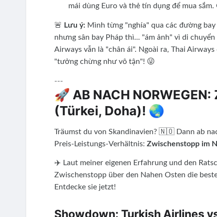
mái dùng Euro và thẻ tín dụng để mua sắm. Giá
🚨
Lưu ý:
Mình từng "nghía" qua các đường bay 
nhưng sân bay Pháp thì... "ám ảnh" vì di chuyển 
Airways vẫn là "chân ái". Ngoài ra, Thai Airways
"tưởng chừng như vô tận"! 😜
---
🚀 AB NACH NORWEGEN: Z
(Türkei, Doha)! 🌏
Träumst du von Skandinavien? 🇳🇴 Dann ab nac
Preis-Leistungs-Verhältnis:
Zwischenstopp im 
✈️ Laut meiner eigenen Erfahrung und den Ratsc
Zwischenstopp über den Nahen Osten die beste
Entdecke sie jetzt!
Showdown: Turkish Airlines vs