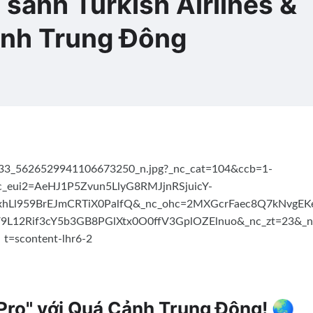
 sánh Turkish Airlines &
ảnh Trung Đông
"Pro" với Quá Cảnh Trung Đông! 🌏