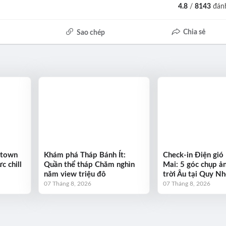
4.8
/
8143
đánh
Chia sẻ
Sao chép
ntown
Khám phá Tháp Bánh Ít:
Check-in Điện gió
c chill
Quần thể tháp Chăm nghìn
Mai: 5 góc chụp ả
năm view triệu đô
trời Âu tại Quy N
07 Tháng 8, 2026
07 Tháng 8, 2026