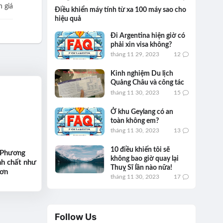
 giá
Điều khiển máy tính từ xa 100 máy sao cho
hiệu quả
Đi Argentina hiện giờ có
phải xin visa không?
tháng 11 29, 2023
12
Kinh nghiệm Du lịch
Quảng Châu và công tác
tháng 11 30, 2023
15
Ở khu Geylang có an
toàn không em?
tháng 11 30, 2023
13
10 điều khiến tôi sẽ
 Phương
không bao giờ quay lại
nh chất như
Thuỵ Sĩ lần nào nữa!
hơn
tháng 11 30, 2023
17
Follow Us