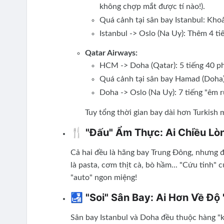
không chợp mắt được tí nào!).
Quá cảnh tại sân bay Istanbul: Khoả
Istanbul -> Oslo (Na Uy): Thêm 4 ti
Qatar Airways:
HCM -> Doha (Qatar): 5 tiếng 40 phú
Quá cảnh tại sân bay Hamad (Doha)
Doha -> Oslo (Na Uy): 7 tiếng "êm r
Tuy tổng thời gian bay dài hơn Turkish 
🍴 "Đấu" Ẩm Thực: Ai Chiều Lò
Cả hai đều là hãng bay Trung Đông, nhưng đ
là pasta, cơm thịt cà, bò hầm... "Cứu tinh" 
"auto" ngon miệng!
🛃 "Soi" Sân Bay: Ai Hơn Về Độ 
Sân bay Istanbul và Doha đều thuộc hàng "kh