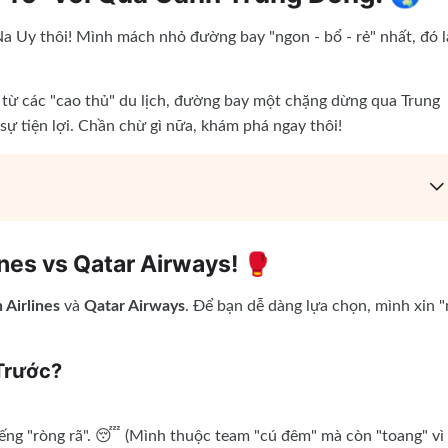
a Uy thôi! Mình mách nhỏ đường bay "ngon - bổ - rẻ" nhất, đó l
 từ các "cao thủ" du lịch, đường bay một chặng dừng qua Trung
 sự tiện lợi. Chần chừ gì nữa, khám phá ngay thôi!
ines vs Qatar Airways! 🥊
 Airlines
và
Qatar Airways
. Để bạn dễ dàng lựa chọn, mình xin 
 Trước?
iếng "ròng rã". 😴 (Mình thuộc team "cú đêm" mà còn "toang" vì