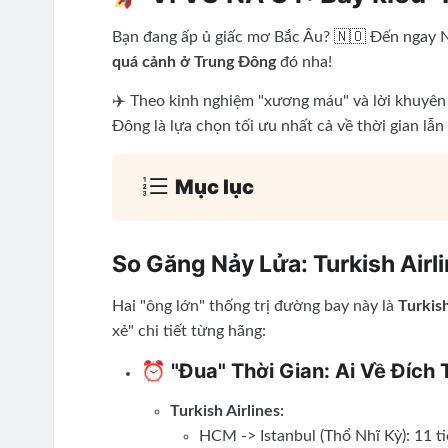
Bạn đang ấp ủ giấc mơ Bắc Âu? 🇳🇴 Đến ngay N
quá cảnh ở Trung Đông
đó nha!
✈️ Theo kinh nghiệm "xương máu" và lời khuyên
Đông là lựa chọn tối ưu nhất cả về thời gian lẫn
Mục lục
So Găng Nảy Lửa: Turkish Airl
Hai "ông lớn" thống trị đường bay này là
Turkish
xẻ" chi tiết từng hãng:
⏰ "Đua" Thời Gian: Ai Về Đích
Turkish Airlines:
HCM -> Istanbul (Thổ Nhĩ Kỳ): 11 t