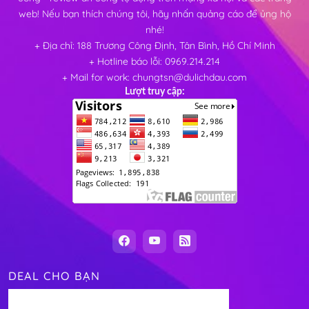
web! Nếu bạn thích chúng tôi, hãy nhấn quảng cáo để ủng hộ
nhé!
+ Địa chỉ: 188 Trương Công Định, Tân Bình, Hồ Chí Minh
+ Hotline báo lỗi: 0969.214.214
+ Mail for work: chungtsn@dulichdau.com
Lượt truy cập:
DEAL CHO BẠN