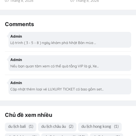
07 Tháng 8, 2026
07 Tháng 8, 2026
Comments
Admin
Lộ trình ( 3 - 5 - 8 ) ngày khám phá Nhật Bản mùa ...
Admin
Nếu bạn quan tâm xem có thể quà tằng VIP là gì, Xe...
Admin
Cập nhật thêm loại vé LUXURY TICKET có bao gồm set...
Chủ đề xem nhiều
du lịch bali
(1)
du lịch châu âu
(2)
du lịch hong kong
(1)