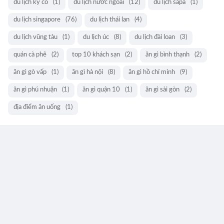
du lịch kỳ co
(1)
du lịch nước ngoài
(12)
du lịch sapa
(1)
du lịch singapore
(76)
du lịch thái lan
(4)
du lịch vũng tàu
(1)
du lịch úc
(8)
du lịch đài loan
(3)
quán cà phê
(2)
top 10 khách sạn
(2)
ăn gì bình thạnh
(2)
ăn gì gò vấp
(1)
ăn gì hà nội
(8)
ăn gì hồ chí minh
(9)
ăn gì phú nhuận
(1)
ăn gì quận 10
(1)
ăn gì sài gòn
(2)
địa điểm ăn uống
(1)