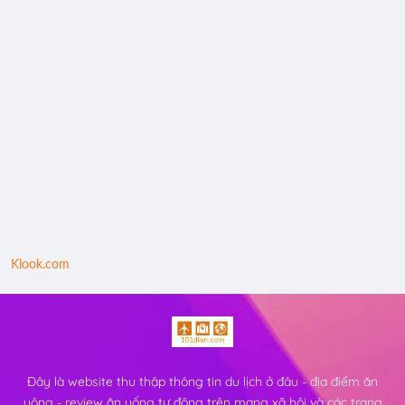
Klook.com
Đây là website thu thập thông tin du lịch ở đâu - địa điểm ăn
uông - review ăn uống tự động trên mạng xã hội và các trang