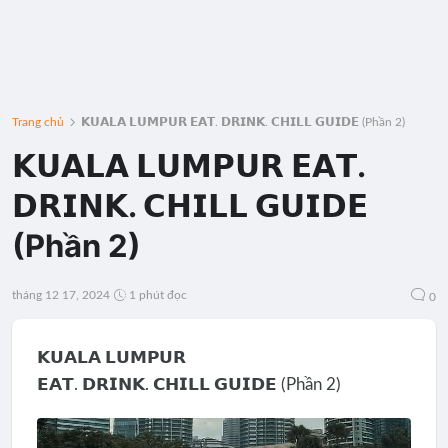
Trang chủ
𝗞𝗨𝗔𝗟𝗔 𝗟𝗨𝗠𝗣𝗨𝗥 𝗘𝗔𝗧. 𝗗𝗥𝗜𝗡𝗞. 𝗖𝗛𝗜𝗟𝗟 𝗚𝗨𝗜𝗗𝗘 (Phần 2)
𝗞𝗨𝗔𝗟𝗔 𝗟𝗨𝗠𝗣𝗨𝗥 𝗘𝗔𝗧.
𝗗𝗥𝗜𝗡𝗞. 𝗖𝗛𝗜𝗟𝗟 𝗚𝗨𝗜𝗗𝗘
(Phần 2)
tháng 12 17, 2024
1 phút đọc
0
𝗞𝗨𝗔𝗟𝗔 𝗟𝗨𝗠𝗣𝗨𝗥
𝗘𝗔𝗧. 𝗗𝗥𝗜𝗡𝗞. 𝗖𝗛𝗜𝗟𝗟 𝗚𝗨𝗜𝗗𝗘 (Phần 2)