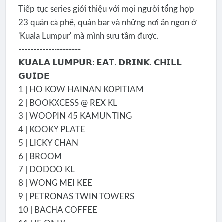
Tiếp tục series giới thiệu với mọi người tổng hợp
23 quán cà phê, quán bar và những nơi ăn ngon ở
'Kuala Lumpur' mà mình sưu tầm được.
---------------------
𝗞𝗨𝗔𝗟𝗔 𝗟𝗨𝗠𝗣𝗨𝗥: 𝗘𝗔𝗧. 𝗗𝗥𝗜𝗡𝗞. 𝗖𝗛𝗜𝗟𝗟
𝗚𝗨𝗜𝗗𝗘
1 | HO KOW HAINAN KOPITIAM
2 | BOOKXCESS @ REX KL
3 | WOOPIN 45 KAMUNTING
4 | KOOKY PLATE
5 | LICKY CHAN
6 | BROOM
7 | DODOO KL
8 | WONG MEI KEE
9 | PETRONAS TWIN TOWERS
10 | BACHA COFFEE