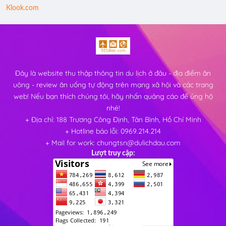
Klook.com
Đây là website thu thập thông tin du lịch ở đâu - địa điểm ăn
uông - review ăn uống tự động trên mạng xã hội và các trang
web! Nếu bạn thích chúng tôi, hãy nhấn quảng cáo để ủng hộ
nhé!
+ Địa chỉ: 188 Trương Công Định, Tân Bình, Hồ Chí Minh
+ Hotline báo lỗi: 0969.214.214
+ Mail for work: chungtsn@dulichdau.com
Lượt truy cập: