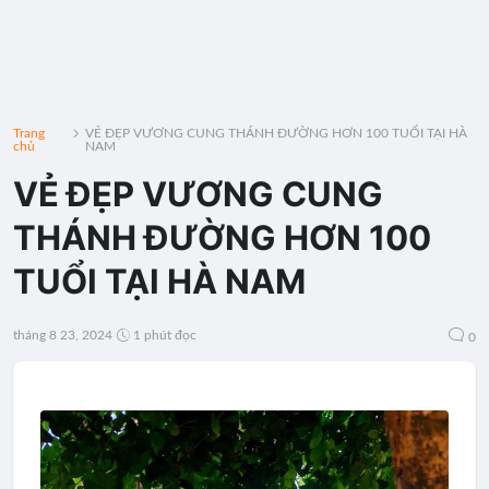
Trang
VẺ ĐẸP VƯƠNG CUNG THÁNH ĐƯỜNG HƠN 100 TUỔI TẠI HÀ
chủ
NAM
VẺ ĐẸP VƯƠNG CUNG
THÁNH ĐƯỜNG HƠN 100
TUỔI TẠI HÀ NAM
tháng 8 23, 2024
1 phút đọc
0