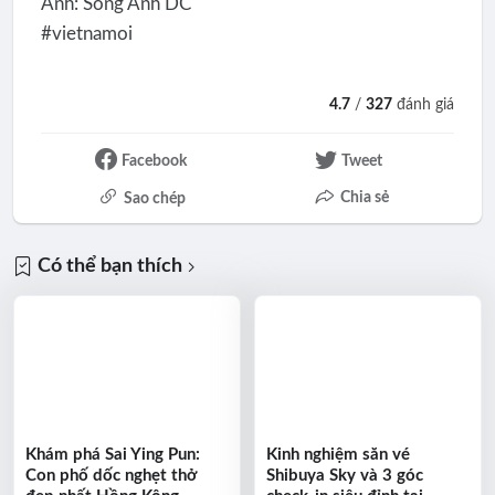
Ảnh: Song Anh DC
#vietnamoi
4.7
/
327
đánh giá
Facebook
Tweet
Chia sẻ
Sao chép
Có thể bạn thích
Khám phá Sai Ying Pun:
Kinh nghiệm săn vé
Con phố dốc nghẹt thở
Shibuya Sky và 3 góc