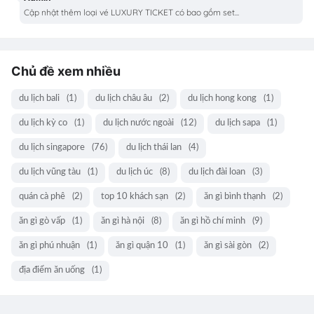
Cập nhật thêm loại vé LUXURY TICKET có bao gồm set...
Chủ đề xem nhiều
du lịch bali
(1)
du lịch châu âu
(2)
du lịch hong kong
(1)
du lịch kỳ co
(1)
du lịch nước ngoài
(12)
du lịch sapa
(1)
du lịch singapore
(76)
du lịch thái lan
(4)
du lịch vũng tàu
(1)
du lịch úc
(8)
du lịch đài loan
(3)
quán cà phê
(2)
top 10 khách sạn
(2)
ăn gì bình thạnh
(2)
ăn gì gò vấp
(1)
ăn gì hà nội
(8)
ăn gì hồ chí minh
(9)
ăn gì phú nhuận
(1)
ăn gì quận 10
(1)
ăn gì sài gòn
(2)
địa điểm ăn uống
(1)