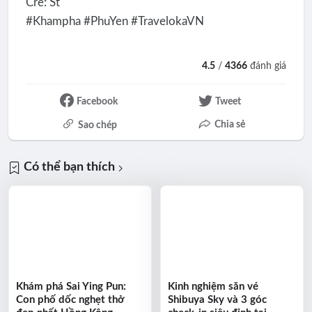
Cre: St
#Khampha #PhuYen #TravelokaVN
4.5
/
4366
đánh giá
Facebook
Tweet
Chia sẻ
Sao chép
Có thể bạn thích
Khám phá Sai Ying Pun:
Kinh nghiệm săn vé
Con phố dốc nghẹt thở
Shibuya Sky và 3 góc