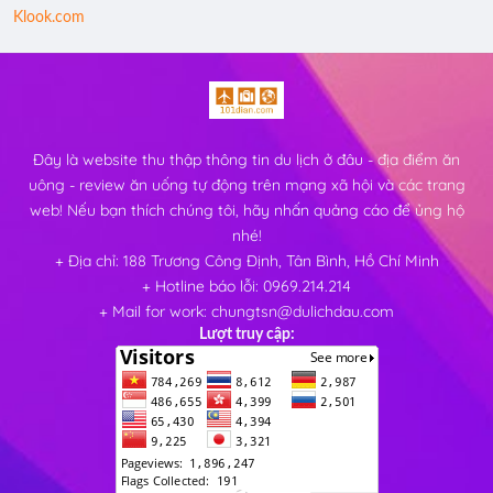
Klook.com
Đây là website thu thập thông tin du lịch ở đâu - địa điểm ăn
uông - review ăn uống tự động trên mạng xã hội và các trang
web! Nếu bạn thích chúng tôi, hãy nhấn quảng cáo để ủng hộ
nhé!
+ Địa chỉ: 188 Trương Công Định, Tân Bình, Hồ Chí Minh
+ Hotline báo lỗi: 0969.214.214
+ Mail for work: chungtsn@dulichdau.com
Lượt truy cập: