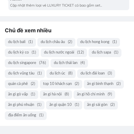
Cập nhật thêm loại vé LUXURY TICKET có bao gồm set...
Chủ đề xem nhiều
du lịch bali
(1)
du lịch châu âu
(2)
du lịch hong kong
(1)
du lịch kỳ co
(1)
du lịch nước ngoài
(12)
du lịch sapa
(1)
du lịch singapore
(76)
du lịch thái lan
(4)
du lịch vũng tàu
(1)
du lịch úc
(8)
du lịch đài loan
(3)
quán cà phê
(2)
top 10 khách sạn
(2)
ăn gì bình thạnh
(2)
ăn gì gò vấp
(1)
ăn gì hà nội
(8)
ăn gì hồ chí minh
(9)
ăn gì phú nhuận
(1)
ăn gì quận 10
(1)
ăn gì sài gòn
(2)
địa điểm ăn uống
(1)