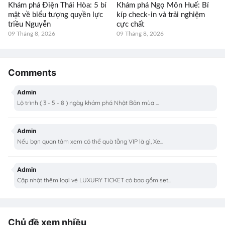
Khám phá Điện Thái Hòa: 5 bí
Khám phá Ngọ Môn Huế: Bí
mật về biểu tượng quyền lực
kíp check-in và trải nghiệm
triều Nguyễn
cực chất
09 Tháng 8, 2026
09 Tháng 8, 2026
Comments
Admin
Lộ trình ( 3 - 5 - 8 ) ngày khám phá Nhật Bản mùa ...
Admin
Nếu bạn quan tâm xem có thể quà tằng VIP là gì, Xe...
Admin
Cập nhật thêm loại vé LUXURY TICKET có bao gồm set...
Chủ đề xem nhiều