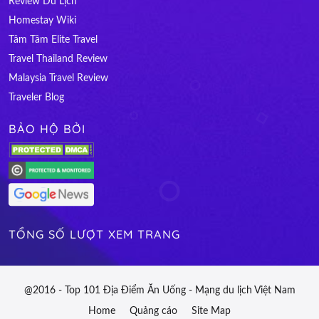
Review Du Lịch
Homestay Wiki
Tâm Tâm Elite Travel
Travel Thailand Review
Malaysia Travel Review
Traveler Blog
BẢO HỘ BỞI
TỔNG SỐ LƯỢT XEM TRANG
@2016 - Top 101 Địa Điểm Ăn Uống - Mạng du lịch Việt Nam
Home
Quảng cáo
Site Map