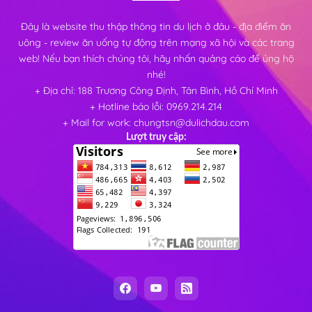
Đây là website thu thập thông tin du lịch ở đâu - địa điểm ăn
uông - review ăn uống tự động trên mạng xã hội và các trang
web! Nếu bạn thích chúng tôi, hãy nhấn quảng cáo để ủng hộ
nhé!
+ Địa chỉ: 188 Trương Công Định, Tân Bình, Hồ Chí Minh
+ Hotline báo lỗi: 0969.214.214
+ Mail for work: chungtsn@dulichdau.com
Lượt truy cập: