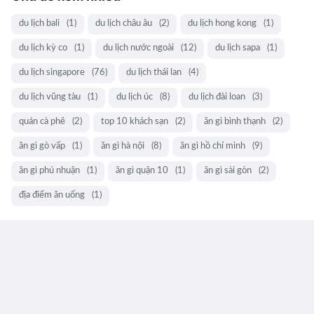
du lịch bali
(1)
du lịch châu âu
(2)
du lịch hong kong
(1)
du lịch kỳ co
(1)
du lịch nước ngoài
(12)
du lịch sapa
(1)
du lịch singapore
(76)
du lịch thái lan
(4)
du lịch vũng tàu
(1)
du lịch úc
(8)
du lịch đài loan
(3)
quán cà phê
(2)
top 10 khách sạn
(2)
ăn gì bình thạnh
(2)
ăn gì gò vấp
(1)
ăn gì hà nội
(8)
ăn gì hồ chí minh
(9)
ăn gì phú nhuận
(1)
ăn gì quận 10
(1)
ăn gì sài gòn
(2)
địa điểm ăn uống
(1)