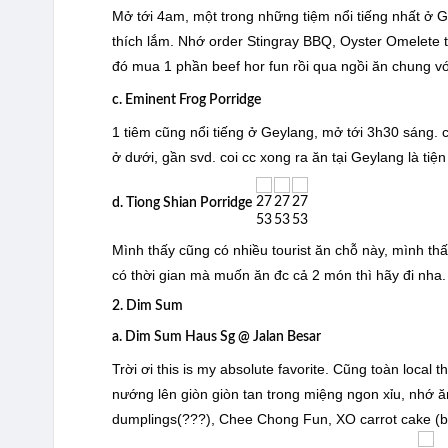
Mở tới 4am, một trong những tiệm nổi tiếng nhất ở
thích lắm. Nhớ order Stingray BBQ, Oyster Omelete t
đó mua 1 phần beef hor fun rồi qua ngồi ăn chung vớ
c. Eminent Frog Porridge
1 tiêm cũng nổi tiếng ở Geylang, mở tới 3h30 sáng.
ở dưới, gần svd. coi cc xong ra ăn tại Geylang là ti
d. Tiong Shian Porridge
Mình thấy cũng có nhiều tourist ăn chỗ này, mình thấ
có thời gian mà muốn ăn đc cả 2 món thì hãy đi nha.
2. Dim Sum
a. Dim Sum Haus Sg @ Jalan Besar
Trời ơi this is my absolute favorite. Cũng toàn local
nướng lên giòn giòn tan trong miệng ngon xỉu, nhớ
dumplings(???), Chee Chong Fun, XO carrot cake (bột