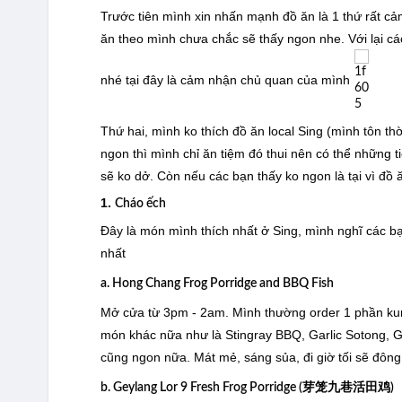
Trước tiên mình xin nhấn mạnh đồ ăn là 1 thứ rất cả
ăn theo mình chưa chắc sẽ thấy ngon nhe. Với lại cá
nhé tại đây là cảm nhận chủ quan của mình
Thứ hai, mình ko thích đồ ăn local Sing (mình tôn t
ngon thì mình chỉ ăn tiệm đó thui nên có thể những
sẽ ko dở. Còn nếu các bạn thấy ko ngon là tại vì đồ ă
1.
Cháo ếch
Đây là món mình thích nhất ở Sing, mình nghĩ các bạn 
nhất
a. Hong Chang Frog Porridge and BBQ Fish
Mở cửa từ 3pm - 2am. Mình thường order 1 phần kung
món khác nữa như là Stingray BBQ, Garlic Sotong, 
cũng ngon nữa. Mát mẻ, sáng sủa, đi giờ tối sẽ đông 
b. Geylang Lor 9 Fresh Frog Porridge (芽笼九巷活田鸡)