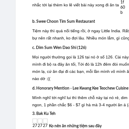
nhắc tới lại thèm ko lẽ viết bài này xong đi ăn ta
b. Swee Choon Tim Sum Restaurant
Tiệm này thì quá nổi tiếng rồi, ở ngay Little India. R
bự nên rất nhanh, ko đợi lâu. Nhiều món lắm, gì cũng
c. Dim Sum Wen Dao Shi (126)
Mọi người thường gọi là 126 tại nó ở số 126. Cài n
mình đi bộ ra đây ăn tối, Tới đó là 12h đêm đói muố
món lạ, cứ ăn đại đi các bạn, mỗi lần mình vô mình
nào dở :((
d. Honorary Mention - Lee Kwang Kee Teochew Cuisine
Mình nghĩ tới nghĩ lui thì thêm chỗ này tại nó rẻ, 
ngon, 1 phần chắc $6 - $7 gì hà mà 3-4 người ăn á (
3. Bak Ku Teh
Ko nên ăn những tiệm sau đây