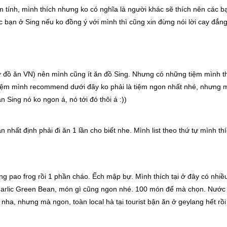
m tính, mình thích nhưng ko có nghĩa là người khác sẽ thích nên các b
c bạn ở Sing nếu ko đồng ý với mình thì cũng xin đừng nói lời cay đắn
hờ đồ ăn VN) nên mình cũng ít ăn đồ Sing. Nhưng có những tiệm mình t
 tiệm mình recommend dưới đây ko phải là tiệm ngon nhất nhé, nhưng 
n Sing nó ko ngon á, nó tới đó thôi á :))
nhất định phải đi ăn 1 lần cho biết nhe. Mình list theo thứ tự mình th
 pao frog rồi 1 phần cháo. Ếch mập bự. Mình thích tại ở đây có nhiề
Garlic Green Bean, món gì cũng ngon nhé. 100 món để mà chọn. Nước
nha, nhưng mà ngon, toàn local hà tại tourist bận ăn ở geylang hết rồi 