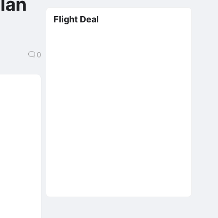
lần
Flight Deal
0