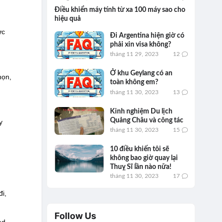
Điều khiển máy tính từ xa 100 máy sao cho
hiệu quả
ực
Đi Argentina hiện giờ có
phải xin visa không?
tháng 11 29, 2023
12
Ở khu Geylang có an
họn,
toàn không em?
tháng 11 30, 2023
13
Kinh nghiệm Du lịch
Quảng Châu và công tác
y
tháng 11 30, 2023
15
10 điều khiến tôi sẽ
không bao giờ quay lại
Thuỵ Sĩ lần nào nữa!
tháng 11 30, 2023
17
đi,
Follow Us