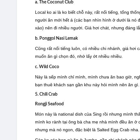
a. The Coconut Club
Local ko ai là ko biết chỗ này, rất nổi tiếng, tổng t
người ăn mới hết á (các bạn nhìn hình ở dưới là n
xào) nên đi nhiều người. Giá hơi chát, nhưng đáng l
b. Ponggol Nasi Lemak
Cũng rất nổi tiếng luôn, có nhiều chi nhánh, giá hơi
muốn ăn gì chọn đó, nhớ lấy ớt nhiều nhiều.
c. Wild Coco
Này là sếp mình chỉ mình, mình chưa ăn bao giờ, ng
bạn thuê khách sạn gần khu này hỏi mình nên ăn gì. A
5. Chili Crab
Rongji Seafood
Món này là national dish của Sing rồi nhưng mình thấ
mình ko rành tại ông bà cha mẹ nhà mình đều ăn ở duy
nhưng mà nó ngon, đặc biệt là Salted Egg Crab nha.