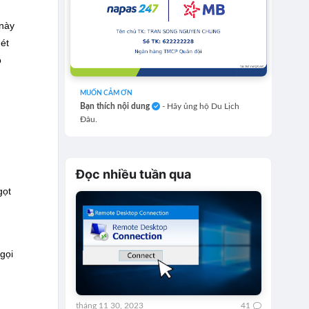
 này
hét
o
MUỐN CẢM ƠN
Bạn thích nội dung
- Hãy ủng hộ Du Lịch
Đâu.
Đọc nhiều tuần qua
gọt
gọi
tháng 11 30, 2023
41