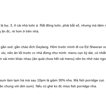
ất là bự, 3, 4 cái nhà luôn á. Rất đông luôn, phải bắt số, nhưng mà tiệm r
 ăn đc, rẻ hơn ở trên nhá.
ày gần svd, gần cháo ếch Geylang. Hôm trước mình đi coi Ed Sheeran x
n xỉu, nên ăn tối trước cc nhá đừng như mình. menu cực kỳ dài, có nhiề
 ăn vài món khác nhau (ăn quài chưa hết cái menu) nên ko nhớ nào ng
dim sum tàm tạm hà mà sau 10pm là giảm 30% nha. Mà fish porridge cực
ăn chung với dim sum). Nếu có ghé ko đc miss fish porridge nha.