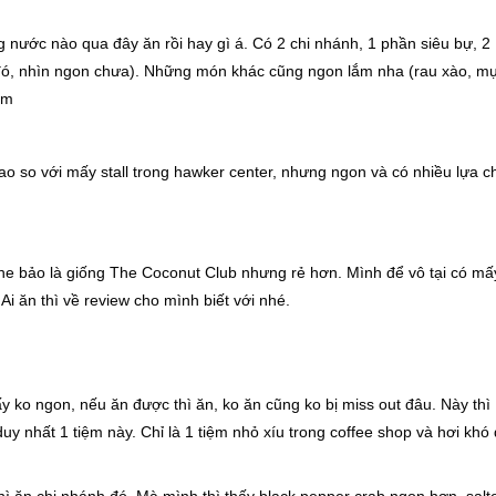
hống nước nào qua đây ăn rồi hay gì á. Có 2 chi nhánh, 1 phần siêu bự, 2
ó đó, nhìn ngon chưa). Những món khác cũng ngon lắm nha (rau xào, m
ắm
 cao so với mấy stall trong hawker center, nhưng ngon và có nhiều lựa c
he bảo là giống The Coconut Club nhưng rẻ hơn. Mình để vô tại có mấ
i ăn thì về review cho mình biết với nhé.
y ko ngon, nếu ăn được thì ăn, ko ăn cũng ko bị miss out đâu. Này thì
 nhất 1 tiệm này. Chỉ là 1 tiệm nhỏ xíu trong coffee shop và hơi khó 