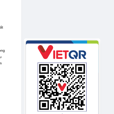
ất
ong
u
on