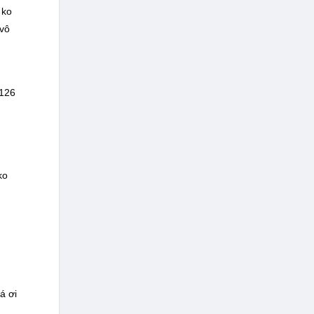
 ko
 vô
 126
ko
á ơi