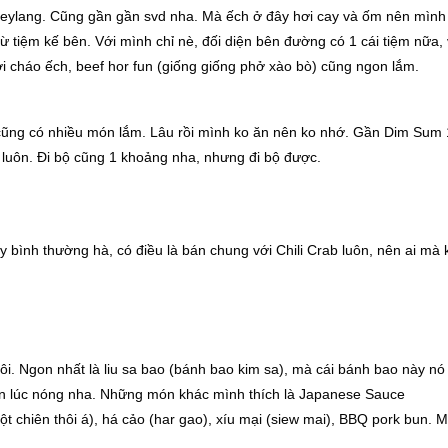
 Geylang. Cũng gần gần svd nha. Mà ếch ở đây hơi cay và ốm nên mình
ừ tiệm kế bên. Với mình chỉ nè, đối diện bên đường có 1 cái tiệm nữa,
i cháo ếch, beef hor fun (giống giống phở xào bò) cũng ngon lắm.
 cũng có nhiều món lắm. Lâu rồi mình ko ăn nên ko nhớ. Gần Dim Sum
ện luôn. Đi bộ cũng 1 khoảng nha, nhưng đi bộ được.
y bình thường hà, có điều là bán chung với Chili Crab luôn, nên ai mà 
 thôi. Ngon nhất là liu sa bao (bánh bao kim sa), mà cái bánh bao này nó
 ăn lúc nóng nha. Những món khác mình thích là Japanese Sauce
 chiên thôi á), há cảo (har gao), xíu mại (siew mai), BBQ pork bun. M