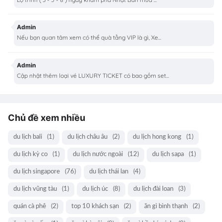
Admin
Nếu bạn quan tâm xem có thể quà tằng VIP là gì, Xe...
Admin
Cập nhật thêm loại vé LUXURY TICKET có bao gồm set...
Chủ đề xem nhiều
du lịch bali
(1)
du lịch châu âu
(2)
du lịch hong kong
(1)
du lịch kỳ co
(1)
du lịch nước ngoài
(12)
du lịch sapa
(1)
du lịch singapore
(76)
du lịch thái lan
(4)
du lịch vũng tàu
(1)
du lịch úc
(8)
du lịch đài loan
(3)
quán cà phê
(2)
top 10 khách sạn
(2)
ăn gì bình thạnh
(2)