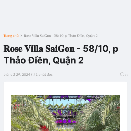
Trang chủ
𝐑𝐨𝐬𝐞 𝐕𝐢𝐥𝐥𝐚 𝐒𝐚𝐢𝐆𝐨𝐧 - 58/10, p Thảo Điền, Quận 2
𝐑𝐨𝐬𝐞 𝐕𝐢𝐥𝐥𝐚 𝐒𝐚𝐢𝐆𝐨𝐧 - 58/10, p
Thảo Điền, Quận 2
tháng 2 29, 2024
1 phút đọc
0