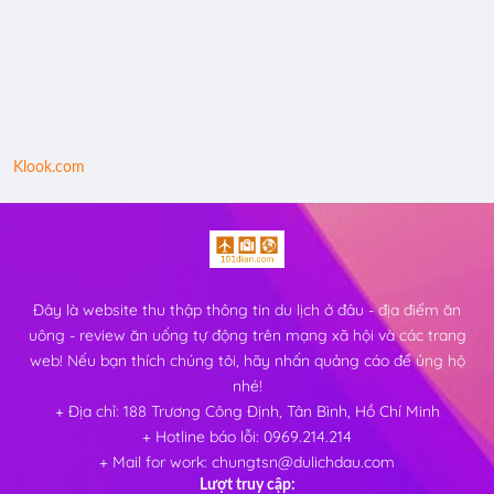
Klook.com
Đây là website thu thập thông tin du lịch ở đâu - địa điểm ăn
uông - review ăn uống tự động trên mạng xã hội và các trang
web! Nếu bạn thích chúng tôi, hãy nhấn quảng cáo để ủng hộ
nhé!
+ Địa chỉ: 188 Trương Công Định, Tân Bình, Hồ Chí Minh
+ Hotline báo lỗi: 0969.214.214
+ Mail for work: chungtsn@dulichdau.com
Lượt truy cập: