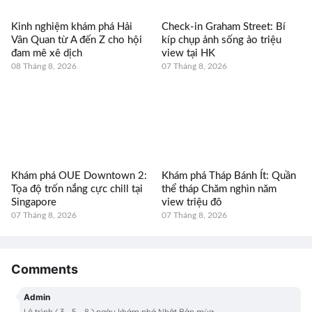
Kinh nghiệm khám phá Hải
Check-in Graham Street: Bí
Vân Quan từ A đến Z cho hội
kíp chụp ảnh sống ảo triệu
đam mê xê dịch
view tại HK
08 Tháng 8, 2026
07 Tháng 8, 2026
Khám phá OUE Downtown 2:
Khám phá Tháp Bánh Ít: Quần
Tọa độ trốn nắng cực chill tại
thể tháp Chăm nghìn năm
Singapore
view triệu đô
07 Tháng 8, 2026
07 Tháng 8, 2026
Comments
Admin
Lộ trình ( 3 - 5 - 8 ) ngày khám phá Nhật Bản mùa ...