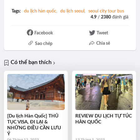
Tags:
du lịch hàn quốc
du lịch seoul
seoul city tour bus
4.9
/
2380
đánh giá
Facebook
Tweet
Chia sẻ
Sao chép
Có thể bạn thích
[Du lịch Hàn Quốc] THỦ
REVIEW DU LỊCH TỰ TÚC
TỤC VISA, ĐI LẠI &
HÀN QUỐC
NHỮNG ĐIỀU CẦN LƯU
Ý
06 Tháng 12, 2023
13 Tháng 1, 2023