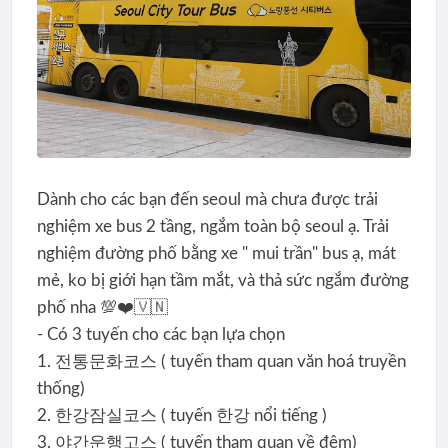
Dành cho các bạn đến seoul mà chưa được trải
nghiệm xe bus 2 tầng, ngắm toàn bộ seoul ạ. Trải
nghiệm đường phố bằng xe " mui trần" bus ạ, mát
mẻ, ko bị giới hạn tầm mắt, và thả sức ngắm đường
phố nha 💯❤️🇻🇳
- Có 3 tuyến cho các bạn lựa chọn
1. 전통문화코스 ( tuyến tham quan văn hoá truyền
thống)
2. 한강잠실코스 ( tuyến 한강 nổi tiếng )
3. 야간운행고스 ( tuyến tham quan về đêm)