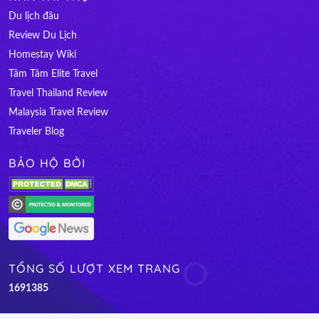
Du lịch đâu
Review Du Lịch
Homestay Wiki
Tâm Tâm Elite Travel
Travel Thailand Review
Malaysia Travel Review
Traveler Blog
BẢO HỘ BỞI
TỔNG SỐ LƯỢT XEM TRANG
1
6
9
1
3
8
5