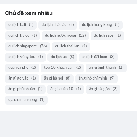
Chủ đề xem nhiều
du lịch bali
(1)
du lịch châu âu
(2)
du lịch hong kong
(1)
du lịch kỳ co
(1)
du lịch nước ngoài
(12)
du lịch sapa
(1)
du lịch singapore
(76)
du lịch thái lan
(4)
du lịch vũng tàu
(1)
du lịch úc
(8)
du lịch đài loan
(3)
quán cà phê
(2)
top 10 khách sạn
(2)
ăn gì bình thạnh
(2)
ăn gì gò vấp
(1)
ăn gì hà nội
(8)
ăn gì hồ chí minh
(9)
ăn gì phú nhuận
(1)
ăn gì quận 10
(1)
ăn gì sài gòn
(2)
địa điểm ăn uống
(1)