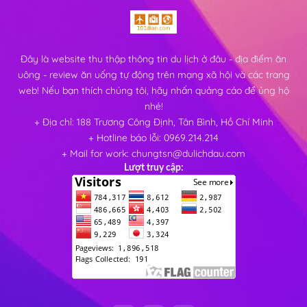
Đây là website thu thập thông tin du lịch ở đâu - địa điểm ăn
uông - review ăn uống tự động trên mạng xã hội và các trang
web! Nếu bạn thích chúng tôi, hãy nhấn quảng cáo để ủng hộ
nhé!
+ Địa chỉ: 188 Trương Công Định, Tân Bình, Hồ Chí Minh
+ Hotline báo lỗi: 0969.214.214
+ Mail for work: chungtsn@dulichdau.com
Lượt truy cập: