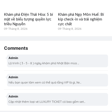
Khám phá Điện Thái Hòa: 5 bí
Khám phá Ngọ Môn Huế: Bí
mật về biểu tượng quyền lực
kíp check-in và trải nghiệm
triều Nguyễn
cực chất
09 Tháng 8, 2026
09 Tháng 8, 2026
Comments
Admin
Lộ trình ( 3 - 5 - 8 ) ngày khám phá Nhật Bản mùa ...
Admin
Nếu bạn quan tâm xem có thể quà tằng VIP là gì, Xe...
Admin
Cập nhật thêm loại vé LUXURY TICKET có bao gồm set...