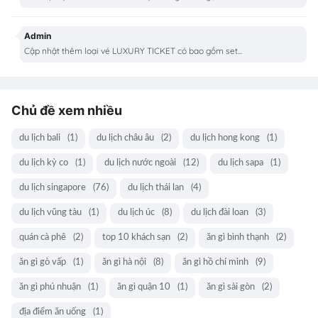
Admin
Cập nhật thêm loại vé LUXURY TICKET có bao gồm set...
Chủ đề xem nhiều
du lịch bali
(1)
du lịch châu âu
(2)
du lịch hong kong
(1)
du lịch kỳ co
(1)
du lịch nước ngoài
(12)
du lịch sapa
(1)
du lịch singapore
(76)
du lịch thái lan
(4)
du lịch vũng tàu
(1)
du lịch úc
(8)
du lịch đài loan
(3)
quán cà phê
(2)
top 10 khách sạn
(2)
ăn gì bình thạnh
(2)
ăn gì gò vấp
(1)
ăn gì hà nội
(8)
ăn gì hồ chí minh
(9)
ăn gì phú nhuận
(1)
ăn gì quận 10
(1)
ăn gì sài gòn
(2)
địa điểm ăn uống
(1)