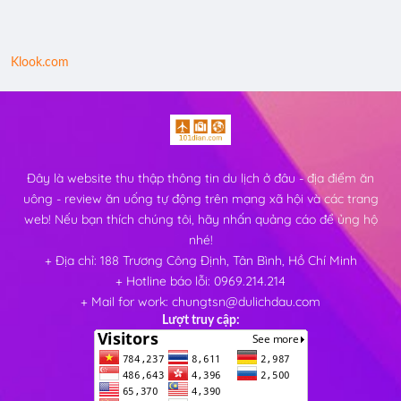
Klook.com
Đây là website thu thập thông tin du lịch ở đâu - địa điểm ăn
uông - review ăn uống tự động trên mạng xã hội và các trang
web! Nếu bạn thích chúng tôi, hãy nhấn quảng cáo để ủng hộ
nhé!
+ Địa chỉ: 188 Trương Công Định, Tân Bình, Hồ Chí Minh
+ Hotline báo lỗi: 0969.214.214
+ Mail for work: chungtsn@dulichdau.com
Lượt truy cập: