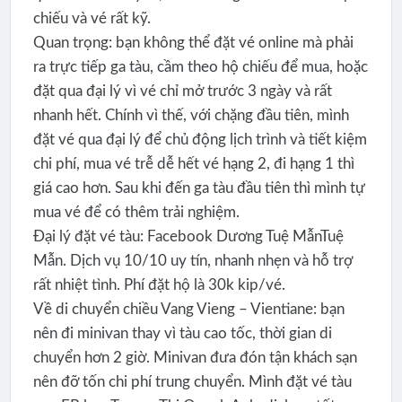
chiếu và vé rất kỹ.
Quan trọng: bạn không thể đặt vé online mà phải
ra trực tiếp ga tàu, cầm theo hộ chiếu để mua, hoặc
đặt qua đại lý vì vé chỉ mở trước 3 ngày và rất
nhanh hết. Chính vì thế, với chặng đầu tiên, mình
đặt vé qua đại lý để chủ động lịch trình và tiết kiệm
chi phí, mua vé trễ dễ hết vé hạng 2, đi hạng 1 thì
giá cao hơn. Sau khi đến ga tàu đầu tiên thì mình tự
mua vé để có thêm trải nghiệm.
Đại lý đặt vé tàu: Facebook Dương Tuệ MẫnTuệ
Mẫn. Dịch vụ 10/10 uy tín, nhanh nhẹn và hỗ trợ
rất nhiệt tình. Phí đặt hộ là 30k kip/vé.
Về di chuyển chiều Vang Vieng – Vientiane: bạn
nên đi minivan thay vì tàu cao tốc, thời gian di
chuyển hơn 2 giờ. Minivan đưa đón tận khách sạn
nên đỡ tốn chi phí trung chuyển. Mình đặt vé tàu