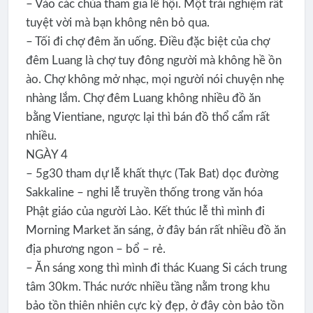
– Vào các chùa tham gia lễ hội. Một trải nghiệm rất
tuyệt vời mà bạn không nên bỏ qua.
– Tối đi chợ đêm ăn uống. Điều đặc biệt của chợ
đêm Luang là chợ tuy đông người mà không hề ồn
ào. Chợ không mở nhạc, mọi người nói chuyện nhẹ
nhàng lắm. Chợ đêm Luang không nhiều đồ ăn
bằng Vientiane, ngược lại thì bán đồ thổ cẩm rất
nhiều.
NGÀY 4
– 5g30 tham dự lễ khất thực (Tak Bat) dọc đường
Sakkaline – nghi lễ truyền thống trong văn hóa
Phật giáo của người Lào. Kết thúc lễ thì mình đi
Morning Market ăn sáng, ở đây bán rất nhiều đồ ăn
địa phương ngon – bổ – rẻ.
– Ăn sáng xong thì mình đi thác Kuang Si cách trung
tâm 30km. Thác nước nhiều tầng nằm trong khu
bảo tồn thiên nhiên cực kỳ đẹp, ở đây còn bảo tồn