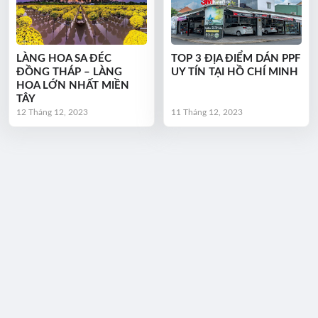
LÀNG HOA SA ĐÉC
TOP 3 ĐỊA ĐIỂM DÁN PPF
ĐỒNG THÁP – LÀNG
UY TÍN TẠI HỒ CHÍ MINH
HOA LỚN NHẤT MIỀN
TÂY
12 Tháng 12, 2023
11 Tháng 12, 2023