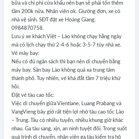
bữa và chi phí cửa khẩu nên bạn sẽ phải tốn thêm
tầm 200k nữa. Nhân viên ok. Giường đơn, xe có
nhà vệ sinh. SĐT đặt xe Hoàng Giang:
0984870758.
Lưu ý xe khách Việt – Lào không chạy hằng ngày
mà có lịch chạy thứ 2-4-6 hoặc 3-5-7 tùy nhà xe.
Vé máy bay:
Nếu có đủ ngân sách thì bạn nên di chuyển bằng
máy bay. Sân bay Lào không quá xa trung tâm
thành phố. Tuy nhiên, vé khá đắt tầm 7 triệu khứ
hồi.
Đặt vé tàu cao tốc:
Việc di chuyển giữa Vientiane, Luang Prabang và
VangVieng bây giờ rất tiện lợi nhờ tàu cao tốc Lào
– Trung. Tàu có nhiều tuyến, nhiều khung giờ khác
nhau. Ga tàu sang, xịn, an ninh tuyệt đối. Trong suốt
quá trình di chuyển, nhân viên ga tàu kiểm tra hộ