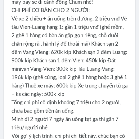
máy bay sẽ đi cánh đồng Chum nhé!
CHI PHÍ CƠ BẢN CHO 2 NGƯỜI:
Vé xe 2 chiều + ăn uống trên đường: 2 triệu vnđ Vé
tàu Vien-Luang hạng 1: gần 1 triệu vnđ (ghế mềm,
2 ghế 1 hàng có bàn ăn gấp gọn riêng, chỗ duỗi
chân rộng rãi, hành lý để thoải mái) Khách sạn 2
đêm Vang Vieng: 620k kip Khách sạn 2 đêm Luang:
900k kip Khách sạn 1 đêm Vien: 450k kip Đặt
minivan Vang-Vien: 300k kip Tàu Luang-Vang:
196k kip (ghế cứng, loại 2 ghế 1 hàng hoặc 3 ghế 1
hàng) Thuê xe máy: 600k kip Xe trung chuyển từ ga
– ks các ngày: 500k kip
Tổng chi phí cố định khoảng 7 triệu cho 2 người,
chưa bao gồm tiền ăn uống.
Mình đi 2 người 7 ngày ăn uống tẹt ga thì gần 7
triệu/người nhé.
Với gợi ý lịch trình, chi phí chi tiết này, chúc bạn có