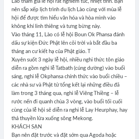
Lào tham gia lễ hội rất nghiêm túc, nhiệt tình. Bạn
nên sắp xếp lịch trình du lịch Lào cùng với mùa lễ
hội để được tìm hiểu văn hóa và hòa mình vào
không khí linh thiêng và tưng bừng này.
Vào tháng 11, Lào có lễ hội Boun Ok Phansa đánh
dấu sự kiện Đức Phật lên cõi trời và bắt đầu ba
tháng an cư kiết hạ của Phật giáo. T
Xuyên suốt 3 ngày lễ hội, nhiều nghi thức tôn giáo
diễn ra gồm nghi lễ Tatbath (cúng dường) vào buổi
sáng, nghi lễ Okphansa chính thức vào buổi chiều –
các nhà sư và Phật tử tổng kết lại những điều đã
làm trong 3 tháng qua, nghi lễ Viêng Thiềng – lễ
rước nến đi quanh chùa 3 vòng, vào buổi tối cuối
cùng của lễ hội sẽ diễn ra nghi lễ Lay Heurphay, hay
thả thuyền lửa xuống sông Mekong.
KHÁCH SẠN
Bạn nên đặt trước và đặt sớm qua Agoda hoặc