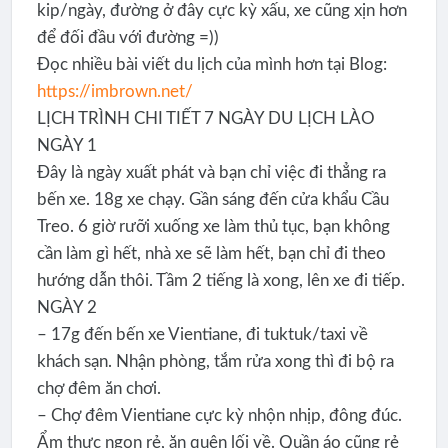
kip/ngày, đường ở đây cực kỳ xấu, xe cũng xịn hơn
để đối đầu với đường =))
Đọc nhiều bài viết du lịch của mình hơn tại Blog:
https://imbrown.net/
LỊCH TRÌNH CHI TIẾT 7 NGÀY DU LỊCH LÀO
NGÀY 1
Đây là ngày xuất phát và bạn chỉ việc đi thẳng ra
bến xe. 18g xe chạy. Gần sáng đến cửa khẩu Cầu
Treo. 6 giờ rưỡi xuống xe làm thủ tục, bạn không
cần làm gì hết, nhà xe sẽ làm hết, bạn chỉ đi theo
hướng dẫn thôi. Tầm 2 tiếng là xong, lên xe đi tiếp.
NGÀY 2
– 17g đến bến xe Vientiane, đi tuktuk/taxi về
khách sạn. Nhận phòng, tắm rửa xong thì đi bộ ra
chợ đêm ăn chơi.
– Chợ đêm Vientiane cực kỳ nhộn nhịp, đông đúc.
Ẩm thực ngon rẻ, ăn quên lối về. Quần áo cũng rẻ