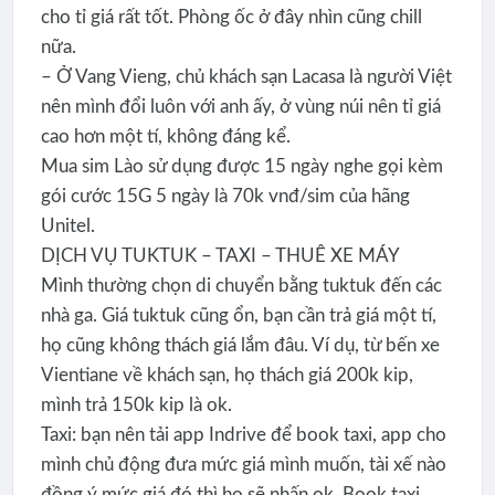
cho tỉ giá rất tốt. Phòng ốc ở đây nhìn cũng chill
nữa.
– Ở Vang Vieng, chủ khách sạn Lacasa là người Việt
nên mình đổi luôn với anh ấy, ở vùng núi nên tỉ giá
cao hơn một tí, không đáng kể.
Mua sim Lào sử dụng được 15 ngày nghe gọi kèm
gói cước 15G 5 ngày là 70k vnđ/sim của hãng
Unitel.
DỊCH VỤ TUKTUK – TAXI – THUÊ XE MÁY
Mình thường chọn di chuyển bằng tuktuk đến các
nhà ga. Giá tuktuk cũng ổn, bạn cần trả giá một tí,
họ cũng không thách giá lắm đâu. Ví dụ, từ bến xe
Vientiane về khách sạn, họ thách giá 200k kip,
mình trả 150k kip là ok.
Taxi: bạn nên tải app Indrive để book taxi, app cho
mình chủ động đưa mức giá mình muốn, tài xế nào
đồng ý mức giá đó thì họ sẽ nhấn ok. Book taxi