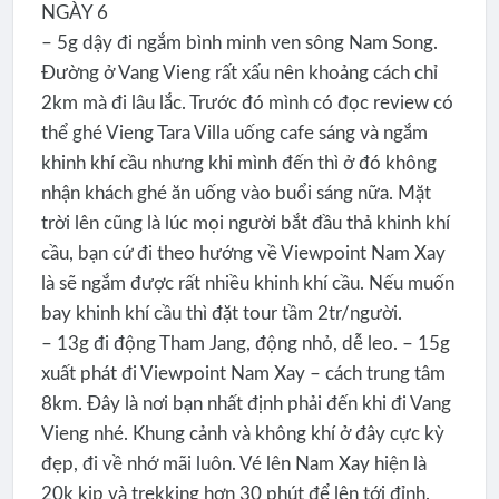
NGÀY 6
– 5g dậy đi ngắm bình minh ven sông Nam Song.
Đường ở Vang Vieng rất xấu nên khoảng cách chỉ
2km mà đi lâu lắc. Trước đó mình có đọc review có
thể ghé Vieng Tara Villa uống cafe sáng và ngắm
khinh khí cầu nhưng khi mình đến thì ở đó không
nhận khách ghé ăn uống vào buổi sáng nữa. Mặt
trời lên cũng là lúc mọi người bắt đầu thả khinh khí
cầu, bạn cứ đi theo hướng về Viewpoint Nam Xay
là sẽ ngắm được rất nhiều khinh khí cầu. Nếu muốn
bay khinh khí cầu thì đặt tour tầm 2tr/người.
– 13g đi động Tham Jang, động nhỏ, dễ leo. – 15g
xuất phát đi Viewpoint Nam Xay – cách trung tâm
8km. Đây là nơi bạn nhất định phải đến khi đi Vang
Vieng nhé. Khung cảnh và không khí ở đây cực kỳ
đẹp, đi về nhớ mãi luôn. Vé lên Nam Xay hiện là
20k kip và trekking hơn 30 phút để lên tới đỉnh.