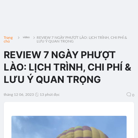
Trang
REVIEW 7 NGÀY PHƯỢT LÀO: LỊCH TRÌNH, CHI PHÍ &
video
chủ
LƯU Ý QUAN TRỌNG
REVIEW 7 NGÀY PHƯỢT
LÀO: LỊCH TRÌNH, CHI PHÍ &
LƯU Ý QUAN TRỌNG
tháng 12 06, 2023
13 phút đọc
0