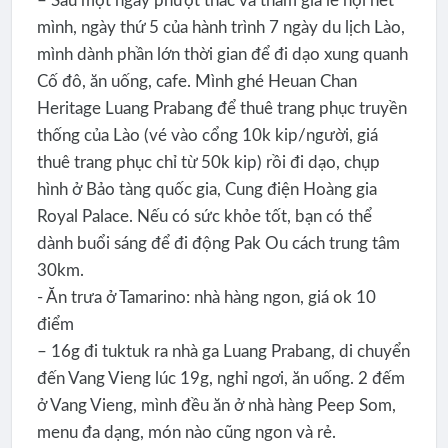
– Sau một ngày phượt thác và tham gia lễ hội hết
mình, ngày thứ 5 của hành trình 7 ngày du lịch Lào,
mình dành phần lớn thời gian để đi dạo xung quanh
Cố đô, ăn uống, cafe. Mình ghé Heuan Chan
Heritage Luang Prabang để thuê trang phục truyền
thống của Lào (vé vào cổng 10k kip/người, giá
thuê trang phục chỉ từ 50k kip) rồi đi dạo, chụp
hình ở Bảo tàng quốc gia, Cung điện Hoàng gia
Royal Palace. Nếu có sức khỏe tốt, bạn có thể
dành buổi sáng để đi động Pak Ou cách trung tâm
30km.
- Ăn trưa ở Tamarino: nhà hàng ngon, giá ok 10
điểm
– 16g đi tuktuk ra nhà ga Luang Prabang, di chuyển
đến Vang Vieng lúc 19g, nghỉ ngơi, ăn uống. 2 đếm
ở Vang Vieng, mình đều ăn ở nhà hàng Peep Som,
menu đa dạng, món nào cũng ngon và rẻ.