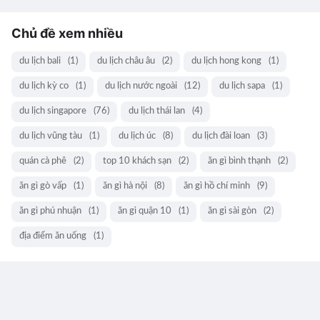
Chủ đề xem nhiều
du lịch bali
(1)
du lịch châu âu
(2)
du lịch hong kong
(1)
du lịch kỳ co
(1)
du lịch nước ngoài
(12)
du lịch sapa
(1)
du lịch singapore
(76)
du lịch thái lan
(4)
du lịch vũng tàu
(1)
du lịch úc
(8)
du lịch đài loan
(3)
quán cà phê
(2)
top 10 khách sạn
(2)
ăn gì bình thạnh
(2)
ăn gì gò vấp
(1)
ăn gì hà nội
(8)
ăn gì hồ chí minh
(9)
ăn gì phú nhuận
(1)
ăn gì quận 10
(1)
ăn gì sài gòn
(2)
địa điểm ăn uống
(1)