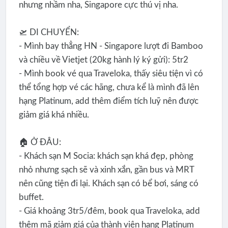
nhưng nhầm nha, Singapore cực thú vị nha.
🛫 DI CHUYỂN:
- Mình bay thẳng HN - Singapore lượt đi Bamboo
và chiều về Vietjet (20kg hành lý ký gửi): 5tr2
- Mình book vé qua Traveloka, thấy siêu tiện vì có
thể tổng hợp vé các hãng, chưa kể là mình đã lên
hạng Platinum, add thêm điểm tích luỹ nên được
giảm giá khá nhiều.
🏠 Ở ĐÂU:
- Khách sạn M Socia: khách sạn khá đẹp, phòng
nhỏ nhưng sạch sẽ và xinh xắn, gần bus và MRT
nên cũng tiện đi lại. Khách sạn có bể bơi, sáng có
buffet.
- Giá khoảng 3tr5/đêm, book qua Traveloka, add
thêm mã giảm giá của thành viên hạng Platinum