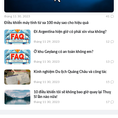
tháng 11 30, 2023
41
Điều khiển máy tính từ xa 100 máy sao cho hiệu quả
Đi Argentina hiện giờ có phải xin visa không?
tháng 11 29, 2023
12
Ở khu Geylang có an toàn không em?
tháng 11 30, 2023
13
Kinh nghiệm Du lịch Quảng Châu và công tác
tháng 11 30, 2023
15
10 điều khiến tôi sẽ không bao giờ quay lại Thuỵ
Sĩ lần nào nữa!
tháng 11 30, 2023
17