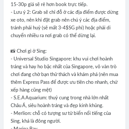
15-30p giá sẽ rẻ hơn book trực tiếp.
- Lưu ý 2: Grab sẽ chỉ đỗ ở các địa điểm được dừng
xe oto, nên khi đặt grab nên chú ý các địa điểm,
tránh phải huỷ (sẽ mất 3-4$SG phí) hoặc phải di
chuyển nhiều ra nơi grab có thể dừng lại.
📸 Chơi gì ở Sing:
- Universal Studio Singapore: khu vui chơi hoành
tráng và hay ho bậc nhất của Singapore, vô vàn trò
chơi đang chờ bạn thử thách và khám phá (nên mua
thêm Express Pass để được ưu tiên cho nhanh, chứ
xếp hàng cũng mệt)
- S.E.A Aquarium: thuỷ cung trong nhà lớn nhất
Châu Á, siêu hoành tráng và đẹp kinh khủng.
- Merlion: chỗ có tượng sư tử biển nổi tiếng của
Sing, khá là đông người.
- Marina Bay.