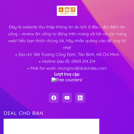
Đây là website thu thập thông tin du lịch ở đâu - địa điểm ăn
uông - review ăn uống tự động trên mạng xã hội và các trang
web! Nếu bạn thích chúng tôi, hãy nhấn quảng cáo để ủng hộ
nhé!
+ Địa chỉ: 188 Trương Công Định, Tân Bình, Hồ Chí Minh
+ Hotline báo lỗi: 0969.214.214
+ Mail for work: chungtsn@dulichdau.com
Lượt truy cập:
DEAL CHO BẠN