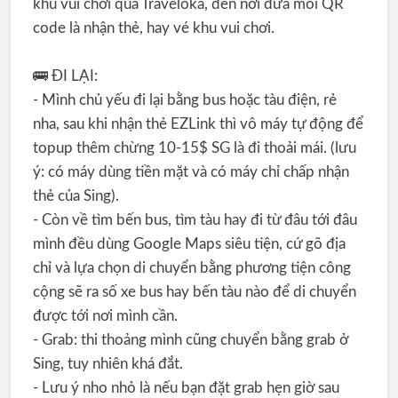
khu vui chơi qua Traveloka, đến nơi đưa mỗi QR
code là nhận thẻ, hay vé khu vui chơi.
🚌 ĐI LẠI:
- Mình chủ yếu đi lại bằng bus hoặc tàu điện, rẻ
nha, sau khi nhận thẻ EZLink thì vô máy tự động để
topup thêm chừng 10-15$ SG là đi thoải mái. (lưu
ý: có máy dùng tiền mặt và có máy chỉ chấp nhận
thẻ của Sing).
- Còn về tìm bến bus, tìm tàu hay đi từ đâu tới đâu
mình đều dùng Google Maps siêu tiện, cứ gõ địa
chỉ và lựa chọn di chuyển bằng phương tiện công
cộng sẽ ra số xe bus hay bến tàu nào để di chuyển
được tới nơi mình cần.
- Grab: thi thoảng mình cũng chuyển bằng grab ở
Sing, tuy nhiên khá đắt.
- Lưu ý nho nhỏ là nếu bạn đặt grab hẹn giờ sau