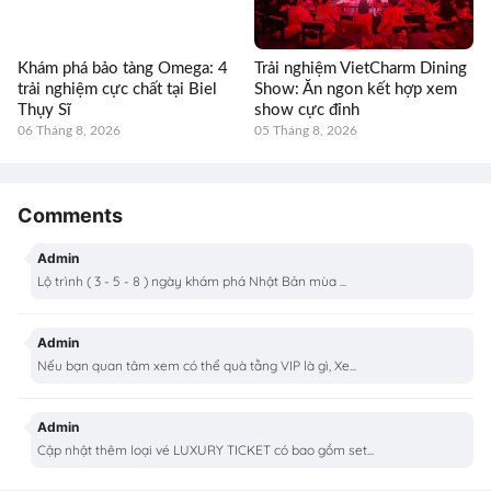
Khám phá bảo tàng Omega: 4
Trải nghiệm VietCharm Dining
trải nghiệm cực chất tại Biel
Show: Ăn ngon kết hợp xem
Thụy Sĩ
show cực đỉnh
06 Tháng 8, 2026
05 Tháng 8, 2026
Comments
Admin
Lộ trình ( 3 - 5 - 8 ) ngày khám phá Nhật Bản mùa ...
Admin
Nếu bạn quan tâm xem có thể quà tằng VIP là gì, Xe...
Admin
Cập nhật thêm loại vé LUXURY TICKET có bao gồm set...