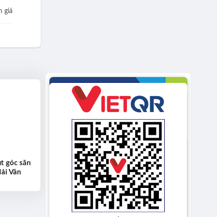
 giá
t góc săn
Hải Vân