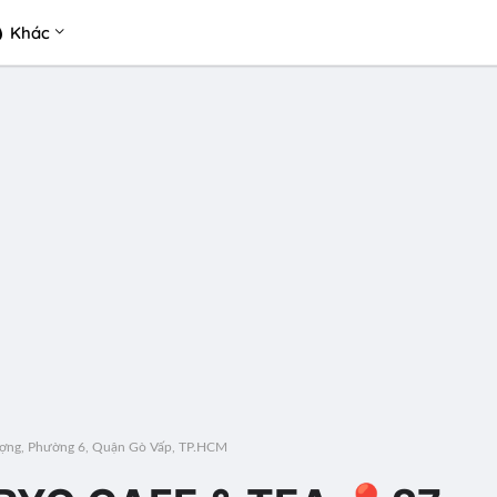
Khác
ợng, Phường 6, Quận Gò Vấp, TP.HCM