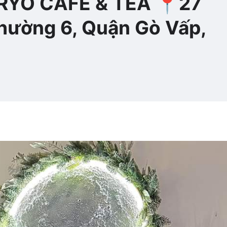
ORYO CAFE & TEA 📍27
hường 6, Quận Gò Vấp,