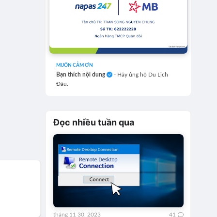
MUỐN CẢM ƠN
Bạn thích nội dung
- Hãy ủng hộ Du Lịch
Đâu.
Đọc nhiều tuần qua
tháng 11 30, 2023
41