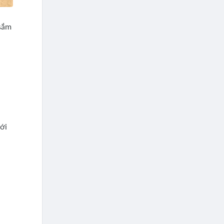
 sắm
ới