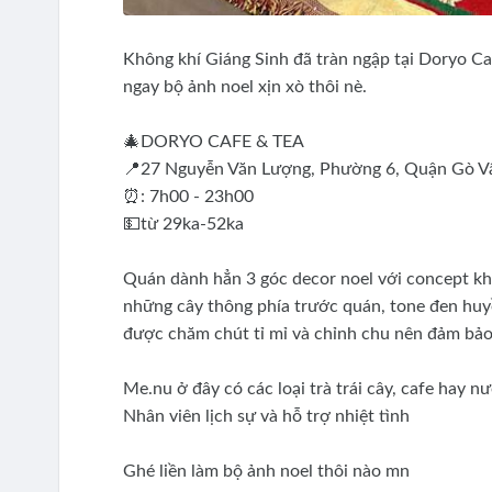
Không khí Giáng Sinh đã tràn ngập tại Doryo Ca
ngay bộ ảnh noel xịn xò thôi nè.
🎄DORYO CAFE & TEA
📍27 Nguyễn Văn Lượng, Phường 6, Quận Gò 
⏰: 7h00 - 23h00
💵từ 29ka-52ka
Quán dành hẳn 3 góc decor noel với concept kh
những cây thông phía trước quán, tone đen huyề
được chăm chút tỉ mỉ và chỉnh chu nên đảm bảo
Me.nu ở đây có các loại trà trái cây, cafe hay
Nhân viên lịch sự và hỗ trợ nhiệt tình
Ghé liền làm bộ ảnh noel thôi nào mn