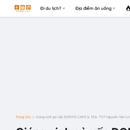
Đi du lịch?
Địa điểm ăn uống
Trang chủ
Giáng sinh gò vấp DORYO CAFE & TEA 📍27 Nguyễn Văn Lư